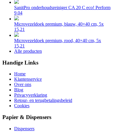
SanitPro onderhoudsreiniger CA 20 C eco! Perform
9,04
Microvezeldoek premium, blauw, 40×40 cm, 5x
15,21
Microvezeldoek premium, rood, 40×40 cm, 5x
15,21
Alle producten
Handige Links
Home
Klantenservice
Over ons
Blog
Privacyverklaring
Retour- en terugbetalingsbeleid
Cookies
Papier & Dispensers
Dispensers