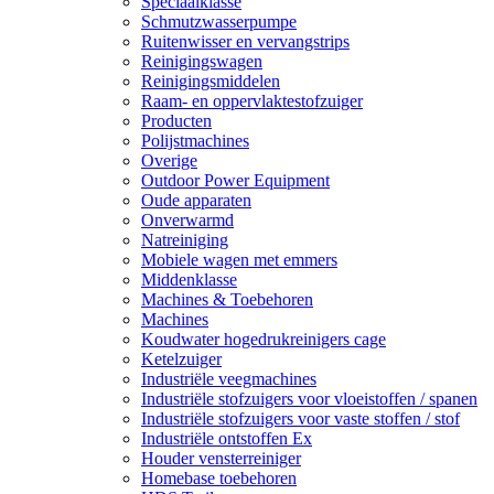
Speciaalklasse
Schmutzwasserpumpe
Ruitenwisser en vervangstrips
Reinigingswagen
Reinigingsmiddelen
Raam- en oppervlaktestofzuiger
Producten
Polijstmachines
Overige
Outdoor Power Equipment
Oude apparaten
Onverwarmd
Natreiniging
Mobiele wagen met emmers
Middenklasse
Machines & Toebehoren
Machines
Koudwater hogedrukreinigers cage
Ketelzuiger
Industriële veegmachines
Industriële stofzuigers voor vloeistoffen / spanen
Industriële stofzuigers voor vaste stoffen / stof
Industriële ontstoffen Ex
Houder vensterreiniger
Homebase toebehoren