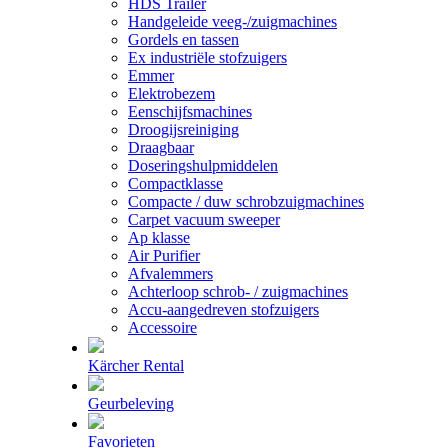
HDS Trailer
Handgeleide veeg-/zuigmachines
Gordels en tassen
Ex industriële stofzuigers
Emmer
Elektrobezem
Eenschijfsmachines
Droogijsreiniging
Draagbaar
Doseringshulpmiddelen
Compactklasse
Compacte / duw schrobzuigmachines
Carpet vacuum sweeper
Ap klasse
Air Purifier
Afvalemmers
Achterloop schrob- / zuigmachines
Accu-aangedreven stofzuigers
Accessoire
Kärcher Rental
Geurbeleving
Favorieten