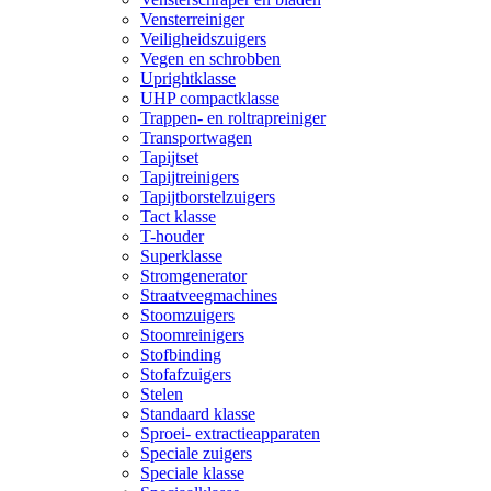
Vensterreiniger
Veiligheidszuigers
Vegen en schrobben
Uprightklasse
UHP compactklasse
Trappen- en roltrapreiniger
Transportwagen
Tapijtset
Tapijtreinigers
Tapijtborstelzuigers
Tact klasse
T-houder
Superklasse
Stromgenerator
Straatveegmachines
Stoomzuigers
Stoomreinigers
Stofbinding
Stofafzuigers
Stelen
Standaard klasse
Sproei- extractieapparaten
Speciale zuigers
Speciale klasse