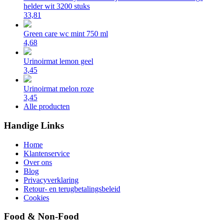
helder wit 3200 stuks
33,81
Green care wc mint 750 ml
4,68
Urinoirmat lemon geel
3,45
Urinoirmat melon roze
3,45
Alle producten
Handige Links
Home
Klantenservice
Over ons
Blog
Privacyverklaring
Retour- en terugbetalingsbeleid
Cookies
Food & Non-Food