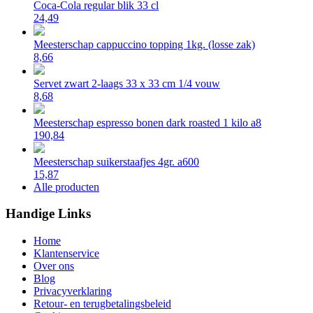
Coca-Cola regular blik 33 cl
24,49
Meesterschap cappuccino topping 1kg. (losse zak)
8,66
Servet zwart 2-laags 33 x 33 cm 1/4 vouw
8,68
Meesterschap espresso bonen dark roasted 1 kilo a8
190,84
Meesterschap suikerstaafjes 4gr. a600
15,87
Alle producten
Handige Links
Home
Klantenservice
Over ons
Blog
Privacyverklaring
Retour- en terugbetalingsbeleid