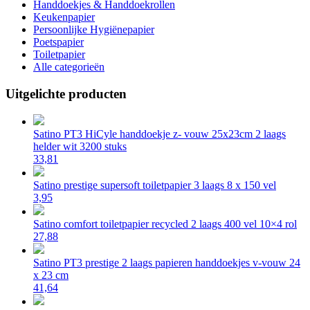
Handdoekjes & Handdoekrollen
Keukenpapier
Persoonlijke Hygiënepapier
Poetspapier
Toiletpapier
Alle categorieën
Uitgelichte producten
Satino PT3 HiCyle handdoekje z- vouw 25x23cm 2 laags
helder wit 3200 stuks
33,81
Satino prestige supersoft toiletpapier 3 laags 8 x 150 vel
3,95
Satino comfort toiletpapier recycled 2 laags 400 vel 10×4 rol
27,88
Satino PT3 prestige 2 laags papieren handdoekjes v-vouw 24
x 23 cm
41,64