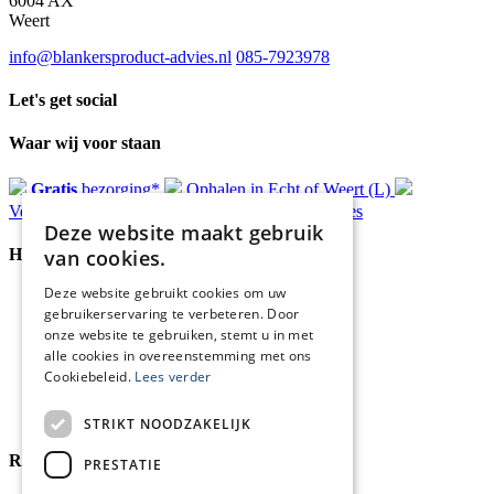
6004 AX
Weert
info@blankersproduct-advies.nl
085-7923978
Let's get social
Waar wij voor staan
Gratis
bezorging*
Ophalen in Echt of Weert (L)
Verzonden
binnen 48 uur*
Persoonlijk
advies
Deze website maakt gebruik
van cookies.
Handige Links
Deze website gebruikt cookies om uw
Home
gebruikerservaring te verbeteren. Door
Klantenservice
onze website te gebruiken, stemt u in met
Over ons
alle cookies in overeenstemming met ons
Blog
Cookiebeleid.
Lees verder
Privacyverklaring
Retour- en terugbetalingsbeleid
Cookies
STRIKT NOODZAKELIJK
Reviewmerk
PRESTATIE