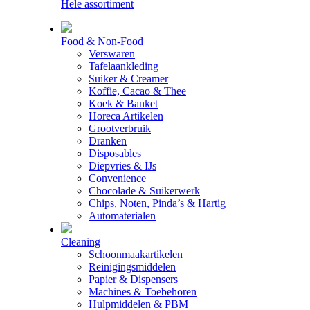
Hele assortiment
Food & Non-Food
Verswaren
Tafelaankleding
Suiker & Creamer
Koffie, Cacao & Thee
Koek & Banket
Horeca Artikelen
Grootverbruik
Dranken
Disposables
Diepvries & IJs
Convenience
Chocolade & Suikerwerk
Chips, Noten, Pinda’s & Hartig
Automaterialen
Cleaning
Schoonmaakartikelen
Reinigingsmiddelen
Papier & Dispensers
Machines & Toebehoren
Hulpmiddelen & PBM