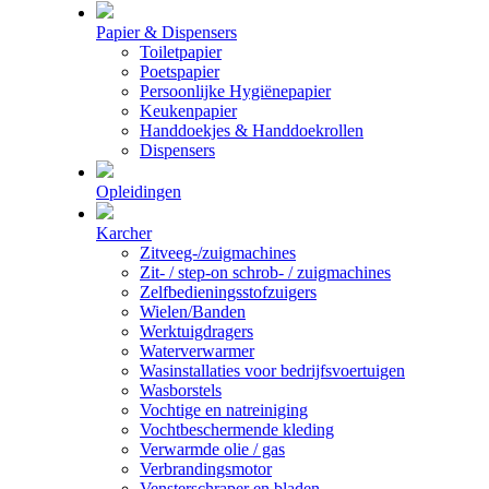
Papier & Dispensers
Toiletpapier
Poetspapier
Persoonlijke Hygiënepapier
Keukenpapier
Handdoekjes & Handdoekrollen
Dispensers
Opleidingen
Karcher
Zitveeg-/zuigmachines
Zit- / step-on schrob- / zuigmachines
Zelfbedieningsstofzuigers
Wielen/Banden
Werktuigdragers
Waterverwarmer
Wasinstallaties voor bedrijfsvoertuigen
Wasborstels
Vochtige en natreiniging
Vochtbeschermende kleding
Verwarmde olie / gas
Verbrandingsmotor
Vensterschraper en bladen