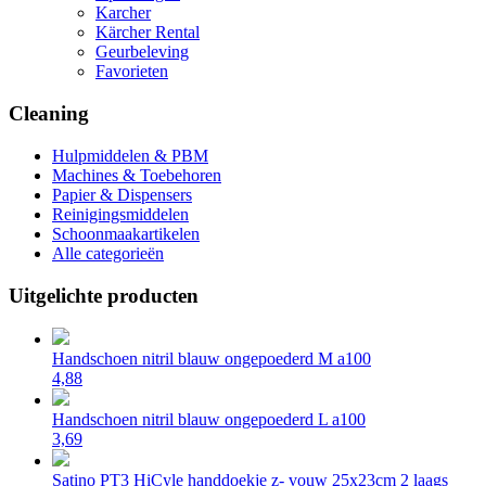
Karcher
Kärcher Rental
Geurbeleving
Favorieten
Cleaning
Hulpmiddelen & PBM
Machines & Toebehoren
Papier & Dispensers
Reinigingsmiddelen
Schoonmaakartikelen
Alle categorieën
Uitgelichte producten
Handschoen nitril blauw ongepoederd M a100
4,88
Handschoen nitril blauw ongepoederd L a100
3,69
Satino PT3 HiCyle handdoekje z- vouw 25x23cm 2 laags