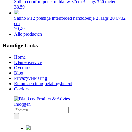
Satino comfort poetsrol blauw 37cm 3 laags 350 meter
38,59
Satino PT2 prestige interfolded handdoekje 2 laags 20.6×32
cm
39,49
Alle producten
Handige Links
Home
Klantenservice
Over ons
Blog
Privacyverklaring
Retour- en terugbetalingsbeleid
Cookies
Inloggen