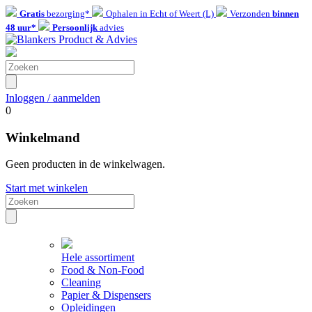
Gratis
bezorging*
Ophalen in Echt of Weert (L)
Verzonden
binnen
48 uur*
Persoonlijk
advies
Inloggen / aanmelden
0
Winkelmand
Geen producten in de winkelwagen.
Start met winkelen
Hele assortiment
Food & Non-Food
Cleaning
Papier & Dispensers
Opleidingen