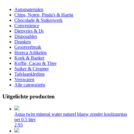
Automaterialen
Chips, Noten, Pinda's & Hartig
Chocolade & Suikerwerk
Convenience
Diepvries & IJs
Disposables
Dranken
Grootverbruik
Horeca Artikelen
Koek & Banket
Koffie, Cacao & Thee
Suiker & Creamer
Tafelaankleding
Verswaren
Alle categorieën
Uitgelichte producten
Aqua twist mineral water naturel blauw zonder koolzuurgas
pet 0.5 liter
2,93