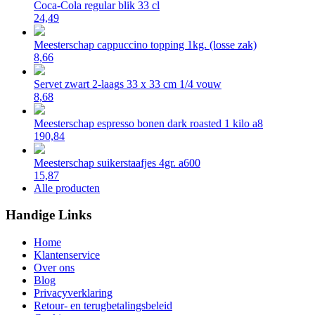
Coca-Cola regular blik 33 cl
24,49
Meesterschap cappuccino topping 1kg. (losse zak)
8,66
Servet zwart 2-laags 33 x 33 cm 1/4 vouw
8,68
Meesterschap espresso bonen dark roasted 1 kilo a8
190,84
Meesterschap suikerstaafjes 4gr. a600
15,87
Alle producten
Handige Links
Home
Klantenservice
Over ons
Blog
Privacyverklaring
Retour- en terugbetalingsbeleid