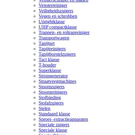
Vensterreiniger
Veiligheidszuigers
Vegen en schrobben
Uprightklasse
UHP compactklasse
Trappen- en roltrapreiniger
Transportwagen
Tapijtset
Tapijtreinigers
Tapijtborstelzuigers
Tact klasse
T-houder
Superklasse
Stromgenerator
Straatveegmachines
Stoomzuigers
Stoomreinigers
Stofbinding
Stofafzuigers
Stelen
Standaard klasse
Sproei- extractieapparaten
Speciale zuigers
Speciale klasse