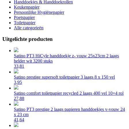
Handdoekjes & Handdoekrollen
Keukenpapier
Persoonlijke Hygiënepapier
Poetspapier
Toiletpapier
Alle categorieën
Uitgelichte producten
Satino PT3 HiCyle handdoekje z- vouw 25x23cm 2 laags
helder wit 3200 stuks
33,81
Satino prestige supersoft toiletpapier 3 laags 8 x 150 vel
3,95
Satino comfort toiletpapier recycled 2 laags 400 vel 10×4 rol
27,88
Satino PT3 prestige 2 laags papieren handdoekjes v-vouw 24
x 23 cm
41,64