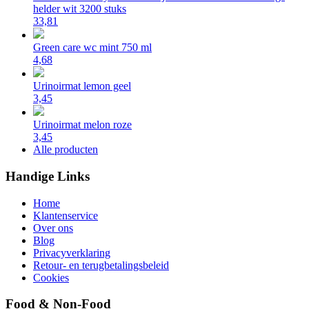
helder wit 3200 stuks
33,81
Green care wc mint 750 ml
4,68
Urinoirmat lemon geel
3,45
Urinoirmat melon roze
3,45
Alle producten
Handige Links
Home
Klantenservice
Over ons
Blog
Privacyverklaring
Retour- en terugbetalingsbeleid
Cookies
Food & Non-Food