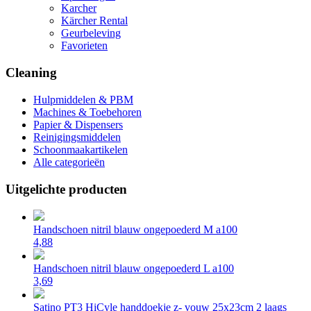
Karcher
Kärcher Rental
Geurbeleving
Favorieten
Cleaning
Hulpmiddelen & PBM
Machines & Toebehoren
Papier & Dispensers
Reinigingsmiddelen
Schoonmaakartikelen
Alle categorieën
Uitgelichte producten
Handschoen nitril blauw ongepoederd M a100
4,88
Handschoen nitril blauw ongepoederd L a100
3,69
Satino PT3 HiCyle handdoekje z- vouw 25x23cm 2 laags