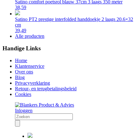
Satino comfort poetsrol blauw 37cm 3 laags 350 meter
38,59
Satino PT2 prestige interfolded handdoekje 2 laags 20.6×32
cm
39,49
Alle producten
Handige Links
Home
Klantenservice
Over ons
Blog
Privacyverklaring
Retour- en terugbetalingsbeleid
Cookies
Inloggen