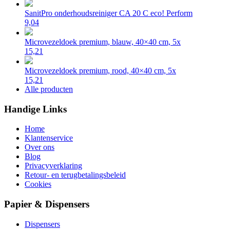
SanitPro onderhoudsreiniger CA 20 C eco! Perform
9,04
Microvezeldoek premium, blauw, 40×40 cm, 5x
15,21
Microvezeldoek premium, rood, 40×40 cm, 5x
15,21
Alle producten
Handige Links
Home
Klantenservice
Over ons
Blog
Privacyverklaring
Retour- en terugbetalingsbeleid
Cookies
Papier & Dispensers
Dispensers