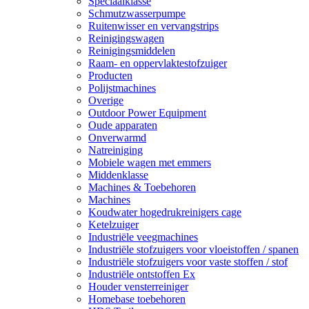
Speciaalklasse
Schmutzwasserpumpe
Ruitenwisser en vervangstrips
Reinigingswagen
Reinigingsmiddelen
Raam- en oppervlaktestofzuiger
Producten
Polijstmachines
Overige
Outdoor Power Equipment
Oude apparaten
Onverwarmd
Natreiniging
Mobiele wagen met emmers
Middenklasse
Machines & Toebehoren
Machines
Koudwater hogedrukreinigers cage
Ketelzuiger
Industriële veegmachines
Industriële stofzuigers voor vloeistoffen / spanen
Industriële stofzuigers voor vaste stoffen / stof
Industriële ontstoffen Ex
Houder vensterreiniger
Homebase toebehoren