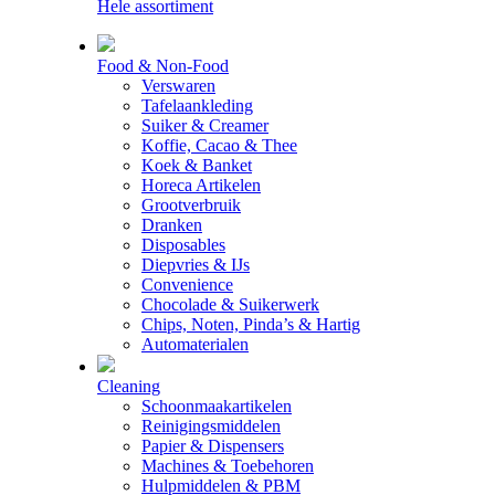
Hele assortiment
Food & Non-Food
Verswaren
Tafelaankleding
Suiker & Creamer
Koffie, Cacao & Thee
Koek & Banket
Horeca Artikelen
Grootverbruik
Dranken
Disposables
Diepvries & IJs
Convenience
Chocolade & Suikerwerk
Chips, Noten, Pinda’s & Hartig
Automaterialen
Cleaning
Schoonmaakartikelen
Reinigingsmiddelen
Papier & Dispensers
Machines & Toebehoren
Hulpmiddelen & PBM