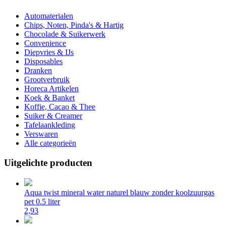
Automaterialen
Chips, Noten, Pinda's & Hartig
Chocolade & Suikerwerk
Convenience
Diepvries & IJs
Disposables
Dranken
Grootverbruik
Horeca Artikelen
Koek & Banket
Koffie, Cacao & Thee
Suiker & Creamer
Tafelaankleding
Verswaren
Alle categorieën
Uitgelichte producten
Aqua twist mineral water naturel blauw zonder koolzuurgas
pet 0.5 liter
2,93