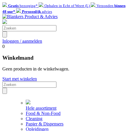
Gratis
bezorging*
Ophalen in Echt of Weert (L)
Verzonden
binnen
48 uur*
Persoonlijk
advies
Inloggen / aanmelden
0
Winkelmand
Geen producten in de winkelwagen.
Start met winkelen
Hele assortiment
Food & Non-Food
Cleaning
Papier & Dispensers
Opleidingen