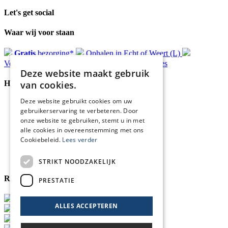
Let's get social
Waar wij voor staan
Gratis
bezorging*
Ophalen in Echt of Weert (L)
Verzonden
binnen 48 uur*
Persoonlijk
advies
Deze website maakt gebruik
van cookies.
Handige Links
Deze website gebruikt cookies om uw
Home
gebruikerservaring te verbeteren. Door
Klantenservice
onze website te gebruiken, stemt u in met
Over ons
alle cookies in overeenstemming met ons
Blog
Cookiebeleid.
Lees verder
Privacyverklaring
Retour- en terugbetalingsbeleid
Cookies
STRIKT NOODZAKELIJK
Reviewmerk
PRESTATIE
ALLES ACCEPTEREN