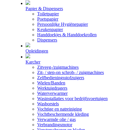
Papier & Dispensers
Toiletpapier
Poetspapier
Persoonlijke Hygiënepapier
Keukenpapier
Handdoekjes & Handdoekrollen
Dispensers
Opleidingen
Karcher
Zitveeg-/zuigmachines
Zit- / step-on schrob- / zuigmachines
Zelfbedieningsstofzuigers
Wielen/Banden
Werktuigdragers
Waterverwarmer
Wasinstallaties voor bedrijfsvoertuigen
Wasborstels
Vochtige en natreiniging
Vochtbeschermende kleding
Verwarmde olie / gas
Verbrandingsmotor
Vensterschraper en bladen