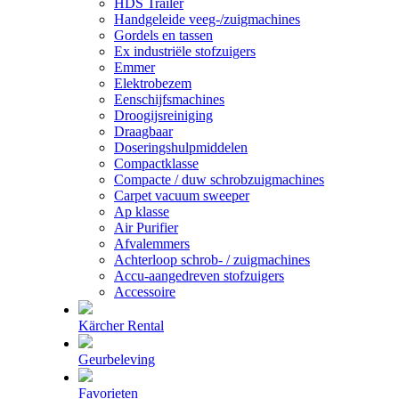
HDS Trailer
Handgeleide veeg-/zuigmachines
Gordels en tassen
Ex industriële stofzuigers
Emmer
Elektrobezem
Eenschijfsmachines
Droogijsreiniging
Draagbaar
Doseringshulpmiddelen
Compactklasse
Compacte / duw schrobzuigmachines
Carpet vacuum sweeper
Ap klasse
Air Purifier
Afvalemmers
Achterloop schrob- / zuigmachines
Accu-aangedreven stofzuigers
Accessoire
Kärcher Rental
Geurbeleving
Favorieten