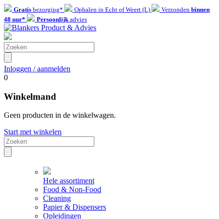
Gratis
bezorging*
Ophalen in Echt of Weert (L)
Verzonden
binnen
48 uur*
Persoonlijk
advies
Inloggen / aanmelden
0
Winkelmand
Geen producten in de winkelwagen.
Start met winkelen
Hele assortiment
Food & Non-Food
Cleaning
Papier & Dispensers
Opleidingen