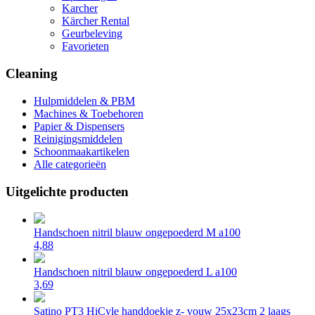
Karcher
Kärcher Rental
Geurbeleving
Favorieten
Cleaning
Hulpmiddelen & PBM
Machines & Toebehoren
Papier & Dispensers
Reinigingsmiddelen
Schoonmaakartikelen
Alle categorieën
Uitgelichte producten
Handschoen nitril blauw ongepoederd M a100
4,88
Handschoen nitril blauw ongepoederd L a100
3,69
Satino PT3 HiCyle handdoekje z- vouw 25x23cm 2 laags