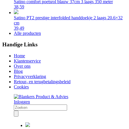
Satino comfort poetsrol blauw 37cm 3 laags 350 meter
38,59
Satino PT2 prestige interfolded handdoekje 2 laags 20.6×32
cm
39,49
Alle producten
Handige Links
Home
Klantenservice
Over ons
Blog
Privacyverklaring
Retour- en terugbetalingsbeleid
Cookies
Inloggen