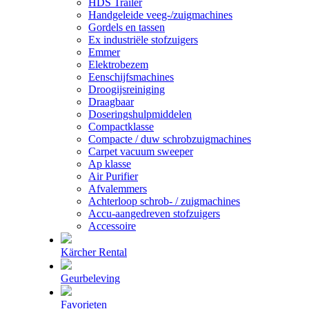
HDS Trailer
Handgeleide veeg-/zuigmachines
Gordels en tassen
Ex industriële stofzuigers
Emmer
Elektrobezem
Eenschijfsmachines
Droogijsreiniging
Draagbaar
Doseringshulpmiddelen
Compactklasse
Compacte / duw schrobzuigmachines
Carpet vacuum sweeper
Ap klasse
Air Purifier
Afvalemmers
Achterloop schrob- / zuigmachines
Accu-aangedreven stofzuigers
Accessoire
Kärcher Rental
Geurbeleving
Favorieten