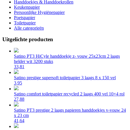
Handdoekjes & Handdoekrollen
Keukenpapier
Persoonlijke Hygiënepapier
Poetspapier
Toiletpapier
Alle categorieën
Uitgelichte producten
Satino PT3 HiCyle handdoekje z- vouw 25x23cm 2 laags
helder wit 3200 stuks
33,81
Satino prestige supersoft toiletpapier 3 laags 8 x 150 vel
3,95
Satino comfort toiletpapier recycled 2 laags 400 vel 10×4 rol
27,88
Satino PT3 prestige 2 laags papieren handdoekjes v-vouw 24
x 23 cm
41,64