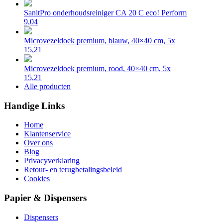
SanitPro onderhoudsreiniger CA 20 C eco! Perform
9,04
Microvezeldoek premium, blauw, 40×40 cm, 5x
15,21
Microvezeldoek premium, rood, 40×40 cm, 5x
15,21
Alle producten
Handige Links
Home
Klantenservice
Over ons
Blog
Privacyverklaring
Retour- en terugbetalingsbeleid
Cookies
Papier & Dispensers
Dispensers