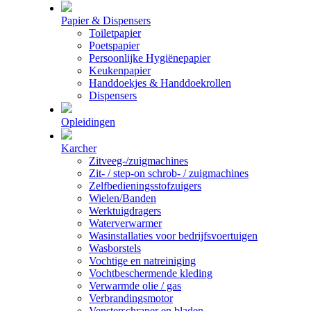
Papier & Dispensers
Toiletpapier
Poetspapier
Persoonlijke Hygiënepapier
Keukenpapier
Handdoekjes & Handdoekrollen
Dispensers
Opleidingen
Karcher
Zitveeg-/zuigmachines
Zit- / step-on schrob- / zuigmachines
Zelfbedieningsstofzuigers
Wielen/Banden
Werktuigdragers
Waterverwarmer
Wasinstallaties voor bedrijfsvoertuigen
Wasborstels
Vochtige en natreiniging
Vochtbeschermende kleding
Verwarmde olie / gas
Verbrandingsmotor
Vensterschraper en bladen