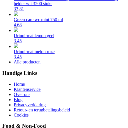
helder wit 3200 stuks
33,81
Green care wc mint 750 ml
4,68
Urinoirmat lemon geel
3,45
Urinoirmat melon roze
3,45
Alle producten
Handige Links
Home
Klantenservice
Over ons
Blog
Privacyverklaring
Retour- en terugbetalingsbeleid
Cookies
Food & Non-Food