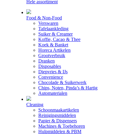
Hele assortiment
Food & Non-Food
Verswaren
Tafelaankleding
Suiker & Creamer
Koffie, Cacao & Thee
Koek & Banket
Horeca Artikelen
Grootverbruik
Dranken
Disposables
Diepvries & IJs
Convenience
Chocolade & Suikerwerk
Chips, Noten, Pinda’s & Hartig
Automaterialen
Cleaning
Schoonmaakartikelen
Reinigingsmiddelen
Papier & Dispensers
Machines & Toebehoren
Hulpmiddelen & PBM