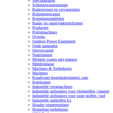
Speciaalklasse
Schmutzwasserpumpe
Ruitenwisser en vervangstrips
Reinigingswagen
Reinigingsmiddelen
Raam- en oppervlaktestofzuiger
Producten
Polijstmachines
Overige
Outdoor Power Equipment
Oude apparaten
Onverwarmd
Natreiniging
Mobiele wagen met emmers
Middenklasse
Machines & Toebehoren
Machines
Koudwater hogedrukreinigers cage
Ketelzuiger
Industriële veegmachines
Industriële stofzuigers voor vloeistoffen / spanen
Industriële stofzuigers voor vaste stoffen / stof
Industriële ontstoffen Ex
Houder vensterreiniger
Homebase toebehoren