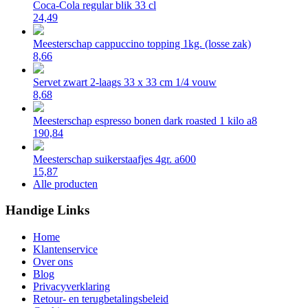
Coca-Cola regular blik 33 cl
24,49
Meesterschap cappuccino topping 1kg. (losse zak)
8,66
Servet zwart 2-laags 33 x 33 cm 1/4 vouw
8,68
Meesterschap espresso bonen dark roasted 1 kilo a8
190,84
Meesterschap suikerstaafjes 4gr. a600
15,87
Alle producten
Handige Links
Home
Klantenservice
Over ons
Blog
Privacyverklaring
Retour- en terugbetalingsbeleid