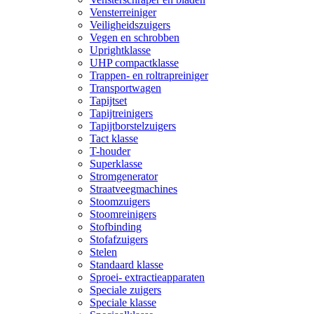
Vensterreiniger
Veiligheidszuigers
Vegen en schrobben
Uprightklasse
UHP compactklasse
Trappen- en roltrapreiniger
Transportwagen
Tapijtset
Tapijtreinigers
Tapijtborstelzuigers
Tact klasse
T-houder
Superklasse
Stromgenerator
Straatveegmachines
Stoomzuigers
Stoomreinigers
Stofbinding
Stofafzuigers
Stelen
Standaard klasse
Sproei- extractieapparaten
Speciale zuigers
Speciale klasse