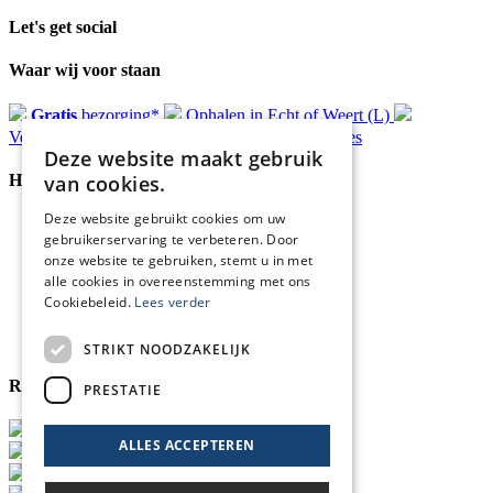
Let's get social
Waar wij voor staan
Gratis
bezorging*
Ophalen in Echt of Weert (L)
Verzonden
binnen 48 uur*
Persoonlijk
advies
Deze website maakt gebruik
van cookies.
Handige Links
Deze website gebruikt cookies om uw
Home
gebruikerservaring te verbeteren. Door
Klantenservice
onze website te gebruiken, stemt u in met
Over ons
alle cookies in overeenstemming met ons
Blog
Cookiebeleid.
Lees verder
Privacyverklaring
Retour- en terugbetalingsbeleid
Cookies
STRIKT NOODZAKELIJK
Reviewmerk
PRESTATIE
ALLES ACCEPTEREN