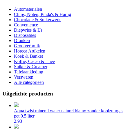
Automaterialen
Chips, Noten, Pinda's & Hartig
Chocolade & Suikerwerk
Convenience
Diepvries & IJs
Disposables
Dranken
Grootverbruik
Horeca Artikelen
Koek & Banket
Koffie, Cacao & Thee
Suiker & Creamer
Tafelaankleding
Verswaren
Alle categorieën
Uitgelichte producten
Aqua twist mineral water naturel blauw zonder koolzuurgas
pet 0.5 liter
2,93