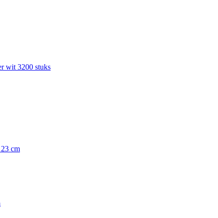
r wit 3200 stuks
x 23 cm
m