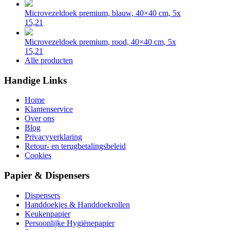
Microvezeldoek premium, blauw, 40×40 cm, 5x
15,21
Microvezeldoek premium, rood, 40×40 cm, 5x
15,21
Alle producten
Handige Links
Home
Klantenservice
Over ons
Blog
Privacyverklaring
Retour- en terugbetalingsbeleid
Cookies
Papier & Dispensers
Dispensers
Handdoekjes & Handdoekrollen
Keukenpapier
Persoonlijke Hygiënepapier