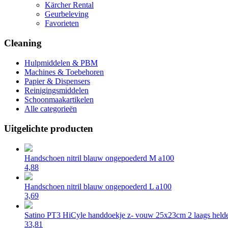
Kärcher Rental
Geurbeleving
Favorieten
Cleaning
Hulpmiddelen & PBM
Machines & Toebehoren
Papier & Dispensers
Reinigingsmiddelen
Schoonmaakartikelen
Alle categorieën
Uitgelichte producten
Handschoen nitril blauw ongepoederd M a100
4,88
Handschoen nitril blauw ongepoederd L a100
3,69
Satino PT3 HiCyle handdoekje z- vouw 25x23cm 2 laags helde
33,81