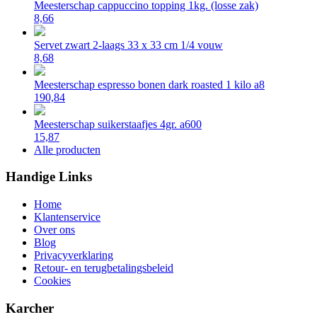
Meesterschap cappuccino topping 1kg. (losse zak)
8,66
Servet zwart 2-laags 33 x 33 cm 1/4 vouw
8,68
Meesterschap espresso bonen dark roasted 1 kilo a8
190,84
Meesterschap suikerstaafjes 4gr. a600
15,87
Alle producten
Handige Links
Home
Klantenservice
Over ons
Blog
Privacyverklaring
Retour- en terugbetalingsbeleid
Cookies
Karcher