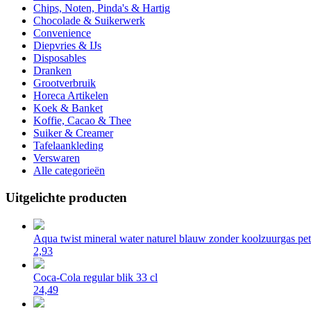
Chips, Noten, Pinda's & Hartig
Chocolade & Suikerwerk
Convenience
Diepvries & IJs
Disposables
Dranken
Grootverbruik
Horeca Artikelen
Koek & Banket
Koffie, Cacao & Thee
Suiker & Creamer
Tafelaankleding
Verswaren
Alle categorieën
Uitgelichte producten
Aqua twist mineral water naturel blauw zonder koolzuurgas pet 
2,93
Coca-Cola regular blik 33 cl
24,49