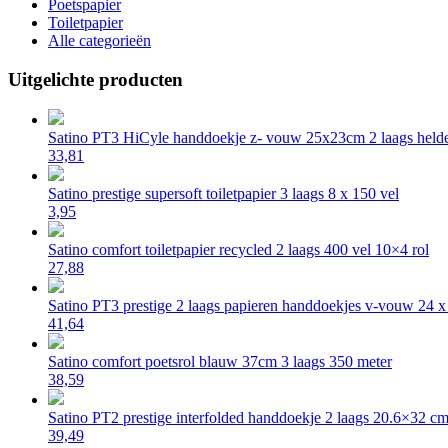
Poetspapier
Toiletpapier
Alle categorieën
Uitgelichte producten
Satino PT3 HiCyle handdoekje z- vouw 25x23cm 2 laags helde
33,81
Satino prestige supersoft toiletpapier 3 laags 8 x 150 vel
3,95
Satino comfort toiletpapier recycled 2 laags 400 vel 10×4 rol
27,88
Satino PT3 prestige 2 laags papieren handdoekjes v-vouw 24 
41,64
Satino comfort poetsrol blauw 37cm 3 laags 350 meter
38,59
Satino PT2 prestige interfolded handdoekje 2 laags 20.6×32 c
39,49