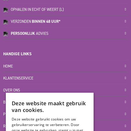
OPHALEN IN ECHT OF WEERT (L)
VERZONDEN
BINNEN 48 UUR*
PERSOONLIJK
ADVIES
HANDIGE LINKS
HOME
KLANTENSERVICE
OVER ONS
BLOG
Deze website maakt gebruik
van cookies.
PRIVACYVERKLARING
Deze website gebruikt cookies om uw
gebruikerservaring te verbeteren. Door
RETOUR- EN TERUGBETALINGSBELEID
onze website te gebruiken, stemt u in met