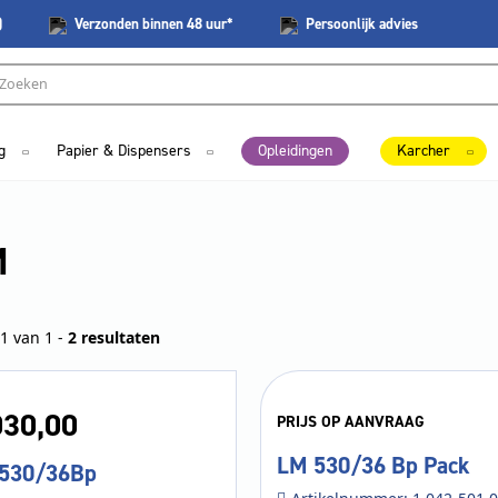
)
Verzonden
binnen 48 uur*
Persoonlijk
advies
g
Papier & Dispensers
Opleidingen
Karcher
M
1 van 1 -
2 resultaten
030,
00
PRIJS OP AANVRAAG
LM 530/36 Bp Pack
530/36Bp