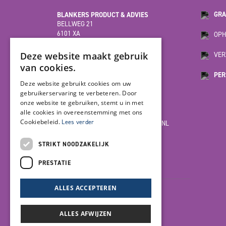
BLANKERS PRODUCT & ADVIES
GRA
BELLWEG 21
6101 XA
OPH
ECHT
(HOOFDVESTIGING)
Deze website maakt gebruik
VER
van cookies.
PER
MOESDIJK 12F
Deze website gebruikt cookies om uw
6004 AX
gebruikerservaring te verbeteren. Door
WEERT
onze website te gebruiken, stemt u in met
alle cookies in overeenstemming met ons
Cookiebeleid.
Lees verder
INFO@BLANKERSPRODUCT-ADVIES.NL
085-7923978
STRIKT NOODZAKELIJK
PRESTATIE
LET'S GET SOCIAL
ALLES ACCEPTEREN
ALLES AFWIJZEN