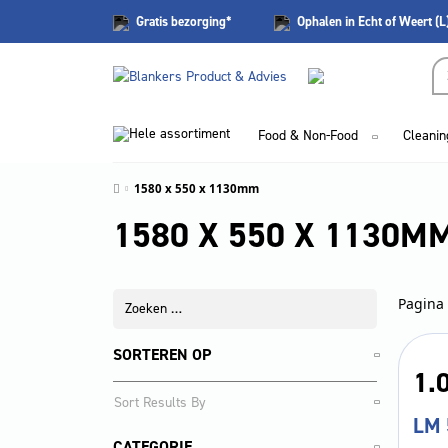
Gratis
bezorging*
Ophalen in Echt of Weert (L
Hele assortiment
Food & Non-Food
Cleanin
1580 x 550 x 1130mm
1580 X 550 X 1130M
Pagina 
SORTEREN OP
1.
LM 
CATEGORIE