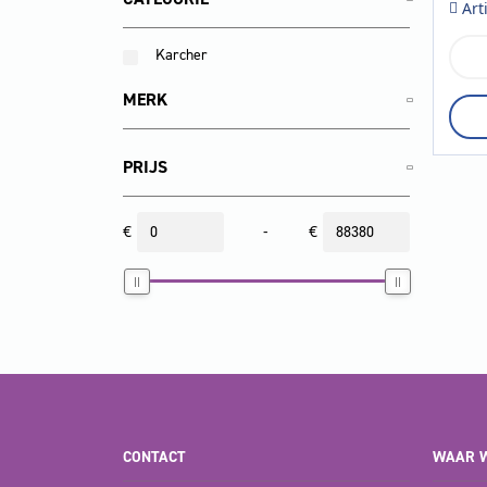
Art
Karcher
LM
530
aan
MERK
PRIJS
€
-
€
CONTACT
WAAR W