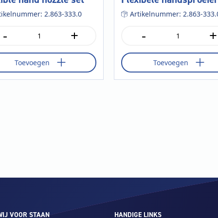
tikelnummer: 2.863-333.0
Artikelnummer: 2.863-333.
-
+
-
+
xible
Flexibele
d
handsproeier
zle
set
Toevoegen
Toevoegen
aantal
tal
IJ VOOR STAAN
HANDIGE LINKS