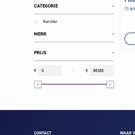
CATEGORIE
Ar
Karcher
Fle
han
noz
MERK
set
aan
PRIJS
€
-
€
CONTACT
WAAR W