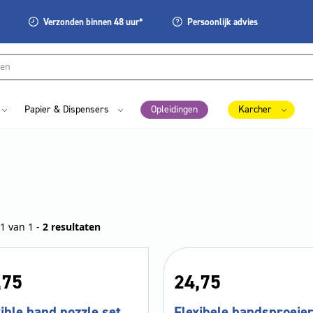
Verzonden
binnen 48 uur*
Persoonlijk
advies
Papier & Dispensers
Opleidingen
Karcher
1 van 1 -
2 resultaten
,
75
24,
75
ible hand nozzle set
Flexibele handsproeier