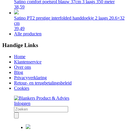
Satino comfort poetsrol blauw 37cm 3 laags 350 meter
38,59
Satino PT2 prestige interfolded handdoekje 2 laags 20.6×32
cm
39,49
Alle producten
Handige Links
Home
Klantenservice
Over ons
Blog
Privacyverklaring
Retour- en terugbetalingsbeleid
Cookies
Inloggen