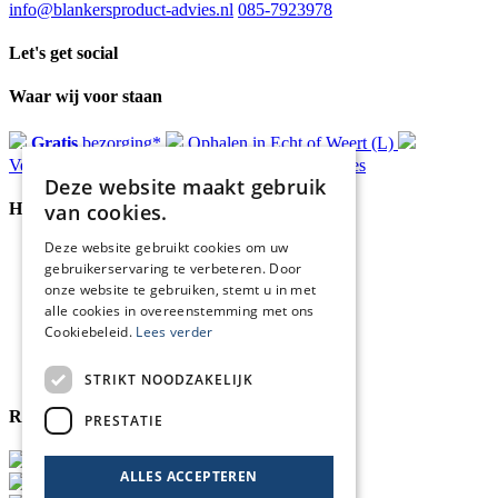
info@blankersproduct-advies.nl
085-7923978
Let's get social
Waar wij voor staan
Gratis
bezorging*
Ophalen in Echt of Weert (L)
Verzonden
binnen 48 uur*
Persoonlijk
advies
Deze website maakt gebruik
van cookies.
Handige Links
Deze website gebruikt cookies om uw
Home
gebruikerservaring te verbeteren. Door
Klantenservice
onze website te gebruiken, stemt u in met
Over ons
alle cookies in overeenstemming met ons
Blog
Cookiebeleid.
Lees verder
Privacyverklaring
Retour- en terugbetalingsbeleid
Cookies
STRIKT NOODZAKELIJK
Reviewmerk
PRESTATIE
ALLES ACCEPTEREN