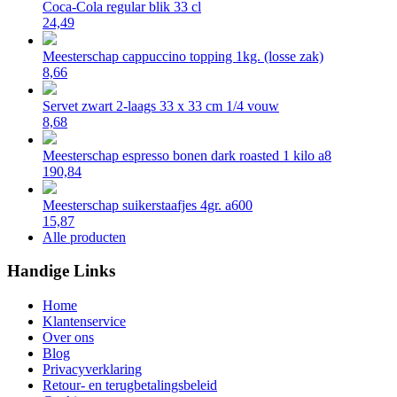
Coca-Cola regular blik 33 cl
24,49
Meesterschap cappuccino topping 1kg. (losse zak)
8,66
Servet zwart 2-laags 33 x 33 cm 1/4 vouw
8,68
Meesterschap espresso bonen dark roasted 1 kilo a8
190,84
Meesterschap suikerstaafjes 4gr. a600
15,87
Alle producten
Handige Links
Home
Klantenservice
Over ons
Blog
Privacyverklaring
Retour- en terugbetalingsbeleid