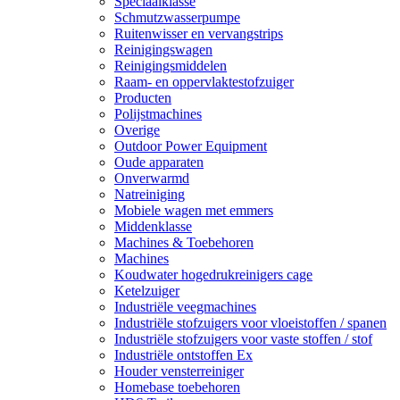
Speciaalklasse
Schmutzwasserpumpe
Ruitenwisser en vervangstrips
Reinigingswagen
Reinigingsmiddelen
Raam- en oppervlaktestofzuiger
Producten
Polijstmachines
Overige
Outdoor Power Equipment
Oude apparaten
Onverwarmd
Natreiniging
Mobiele wagen met emmers
Middenklasse
Machines & Toebehoren
Machines
Koudwater hogedrukreinigers cage
Ketelzuiger
Industriële veegmachines
Industriële stofzuigers voor vloeistoffen / spanen
Industriële stofzuigers voor vaste stoffen / stof
Industriële ontstoffen Ex
Houder vensterreiniger
Homebase toebehoren