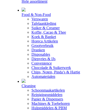
Hele assortiment
Food & Non-Food
Verswaren
Tafelaankleding
Suiker & Creamer
Koffie, Cacao & Thee
Koek & Banket
Horeca Artikelen
Grootverbruik
Dranken
Disposables
Diepvries & IJs
Convenience
Chocolade & Suikerwerk
Chips, Noten, Pinda’s & Hartig
Automaterialen
Cleaning
Schoonmaakartikelen
Reinigingsmiddelen
Papier & Dispensers
Machines & Toebehoren
Hulpmiddelen & PBM