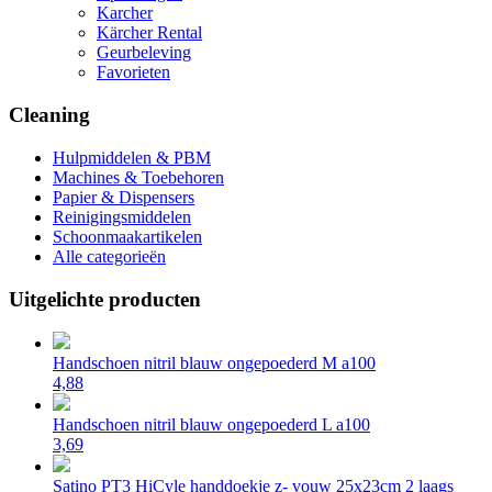
Karcher
Kärcher Rental
Geurbeleving
Favorieten
Cleaning
Hulpmiddelen & PBM
Machines & Toebehoren
Papier & Dispensers
Reinigingsmiddelen
Schoonmaakartikelen
Alle categorieën
Uitgelichte producten
Handschoen nitril blauw ongepoederd M a100
4,88
Handschoen nitril blauw ongepoederd L a100
3,69
Satino PT3 HiCyle handdoekje z- vouw 25x23cm 2 laags