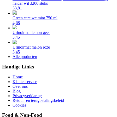
helder wit 3200 stuks
33,81
Green care wc mint 750 ml
4,68
Urinoirmat lemon geel
3,45
Urinoirmat melon roze
3,45
Alle producten
Handige Links
Home
Klantenservice
Over ons
Blog
Privacyverklaring
Retour- en terugbetalingsbeleid
Cookies
Food & Non-Food