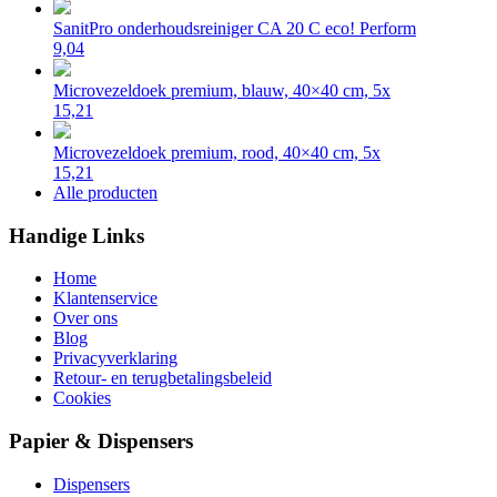
SanitPro onderhoudsreiniger CA 20 C eco! Perform
9,04
Microvezeldoek premium, blauw, 40×40 cm, 5x
15,21
Microvezeldoek premium, rood, 40×40 cm, 5x
15,21
Alle producten
Handige Links
Home
Klantenservice
Over ons
Blog
Privacyverklaring
Retour- en terugbetalingsbeleid
Cookies
Papier & Dispensers
Dispensers