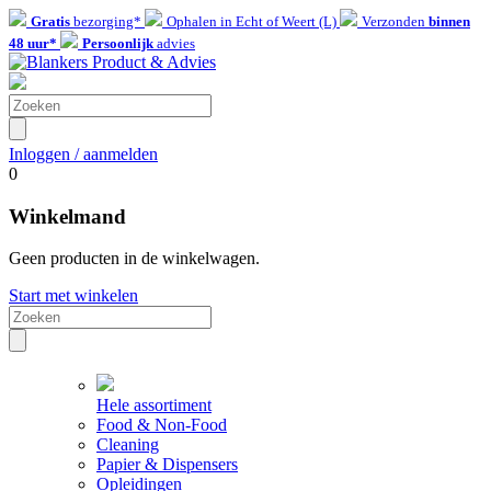
Gratis
bezorging*
Ophalen in Echt of Weert (L)
Verzonden
binnen
48 uur*
Persoonlijk
advies
Inloggen / aanmelden
0
Winkelmand
Geen producten in de winkelwagen.
Start met winkelen
Hele assortiment
Food & Non-Food
Cleaning
Papier & Dispensers
Opleidingen