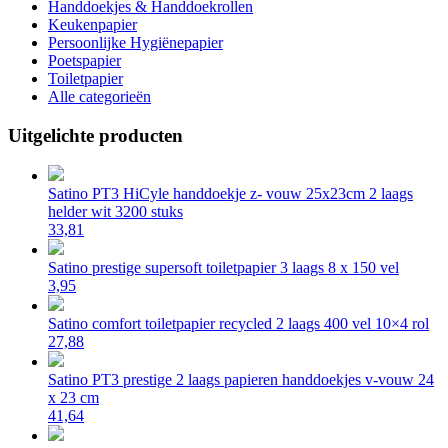
Handdoekjes & Handdoekrollen
Keukenpapier
Persoonlijke Hygiënepapier
Poetspapier
Toiletpapier
Alle categorieën
Uitgelichte producten
Satino PT3 HiCyle handdoekje z- vouw 25x23cm 2 laags
helder wit 3200 stuks
33,81
Satino prestige supersoft toiletpapier 3 laags 8 x 150 vel
3,95
Satino comfort toiletpapier recycled 2 laags 400 vel 10×4 rol
27,88
Satino PT3 prestige 2 laags papieren handdoekjes v-vouw 24
x 23 cm
41,64