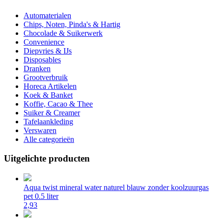
Automaterialen
Chips, Noten, Pinda's & Hartig
Chocolade & Suikerwerk
Convenience
Diepvries & IJs
Disposables
Dranken
Grootverbruik
Horeca Artikelen
Koek & Banket
Koffie, Cacao & Thee
Suiker & Creamer
Tafelaankleding
Verswaren
Alle categorieën
Uitgelichte producten
Aqua twist mineral water naturel blauw zonder koolzuurgas
pet 0.5 liter
2,93