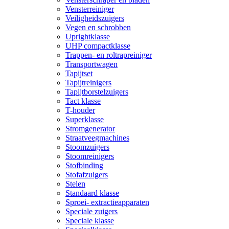
Vensterreiniger
Veiligheidszuigers
Vegen en schrobben
Uprightklasse
UHP compactklasse
Trappen- en roltrapreiniger
Transportwagen
Tapijtset
Tapijtreinigers
Tapijtborstelzuigers
Tact klasse
T-houder
Superklasse
Stromgenerator
Straatveegmachines
Stoomzuigers
Stoomreinigers
Stofbinding
Stofafzuigers
Stelen
Standaard klasse
Sproei- extractieapparaten
Speciale zuigers
Speciale klasse