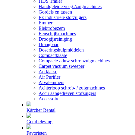
HDS Trailer
Handgeleide veeg-/zuigmachines
Gordels en tassen
Ex industriële stofzuigers
Emmer
Elektrobezem
Eenschijfsmachines
Droogijsreiniging
Draagbaar
Doseringshulpmiddelen
Compactklasse
Compacte / duw schrobzuigmachines
Carpet vacuum sweeper
Ap klasse
Air Purifier
Afvalemmers
Achterloop schrob- / zuigmachines
Accu-aangedreven stofzuigers
Accessoire
Kärcher Rental
Geurbeleving
Favorieten