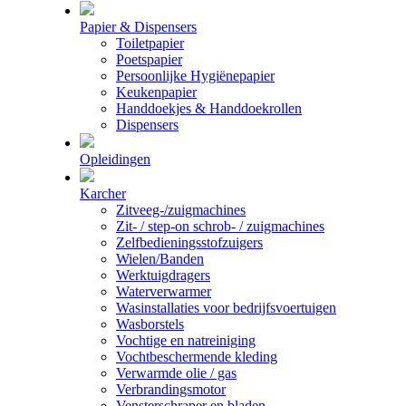
Papier & Dispensers
Toiletpapier
Poetspapier
Persoonlijke Hygiënepapier
Keukenpapier
Handdoekjes & Handdoekrollen
Dispensers
Opleidingen
Karcher
Zitveeg-/zuigmachines
Zit- / step-on schrob- / zuigmachines
Zelfbedieningsstofzuigers
Wielen/Banden
Werktuigdragers
Waterverwarmer
Wasinstallaties voor bedrijfsvoertuigen
Wasborstels
Vochtige en natreiniging
Vochtbeschermende kleding
Verwarmde olie / gas
Verbrandingsmotor
Vensterschraper en bladen