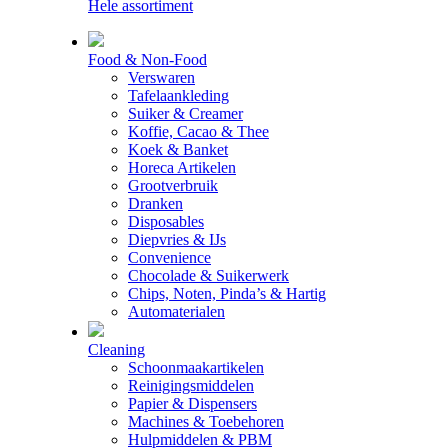
Hele assortiment
Food & Non-Food
Verswaren
Tafelaankleding
Suiker & Creamer
Koffie, Cacao & Thee
Koek & Banket
Horeca Artikelen
Grootverbruik
Dranken
Disposables
Diepvries & IJs
Convenience
Chocolade & Suikerwerk
Chips, Noten, Pinda’s & Hartig
Automaterialen
Cleaning
Schoonmaakartikelen
Reinigingsmiddelen
Papier & Dispensers
Machines & Toebehoren
Hulpmiddelen & PBM