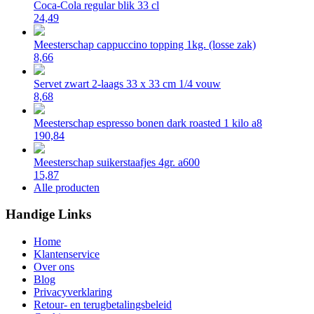
Coca-Cola regular blik 33 cl
24,49
Meesterschap cappuccino topping 1kg. (losse zak)
8,66
Servet zwart 2-laags 33 x 33 cm 1/4 vouw
8,68
Meesterschap espresso bonen dark roasted 1 kilo a8
190,84
Meesterschap suikerstaafjes 4gr. a600
15,87
Alle producten
Handige Links
Home
Klantenservice
Over ons
Blog
Privacyverklaring
Retour- en terugbetalingsbeleid