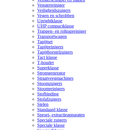
Vensterreiniger
Veiligheidszuigers
Vegen en schrobben
Uprightklasse
UHP compactklasse
Trappen- en roltrapreiniger
Transportwagen
Tapijtset
Tapijtreinigers
Tapijtborstelzuigers
Tact klasse
T-houder
Superklasse
Stromgenerator
Straatveegmachines
Stoomzuigers
Stoomreinigers
Stofbinding
Stofafzuigers
Stelen
Standaard klasse
Sproei- extractieapparaten
Speciale zuigers
Speciale klasse