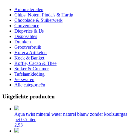
Automaterialen
Chips, Noten, Pinda's & Hartig
Chocolade & Suikerwerk
Convenience
Diepvries & IJs
Disposables
Dranken
Grootverbruik
Horeca Artikelen
Koek & Banket
Koffie, Cacao & Thee
Suiker & Creamer
Tafelaankleding
Verswaren
Alle categorieën
Uitgelichte producten
Aqua twist mineral water naturel blauw zonder koolzuurgas
pet 0.5 liter
2,93