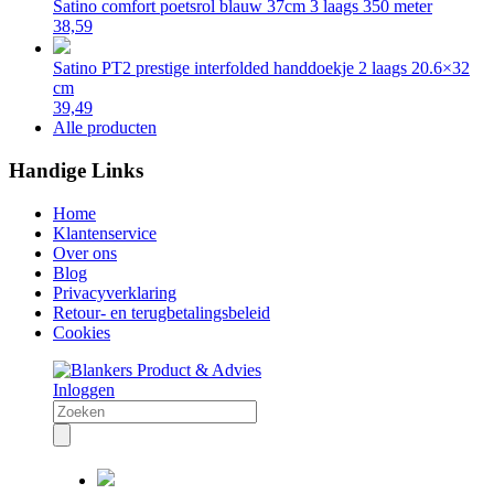
Satino comfort poetsrol blauw 37cm 3 laags 350 meter
38,59
Satino PT2 prestige interfolded handdoekje 2 laags 20.6×32
cm
39,49
Alle producten
Handige Links
Home
Klantenservice
Over ons
Blog
Privacyverklaring
Retour- en terugbetalingsbeleid
Cookies
Inloggen