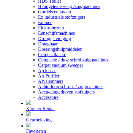
HDS Trailer
Handgeleide veeg-/zuigmachines
Gordels en tassen
Ex industriële stofzuigers
Emmer
Elektrobezem
Eenschijfsmachines
Droogijsreiniging
Draagbaar
Doseringshulpmiddelen
Compactklasse
Compacte / duw schrobzuigmachines
Carpet vacuum sweeper
Ap klasse
Air Purifier
Afvalemmers
Achterloop schrob- / zuigmachines
Accu-aangedreven stofzuigers
Accessoire
Kärcher Rental
Geurbeleving
Favorieten