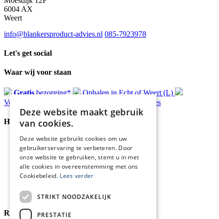
Moesdijk 12F
6004 AX
Weert
info@blankersproduct-advies.nl
085-7923978
Let's get social
Waar wij voor staan
Gratis
bezorging*
Ophalen in Echt of Weert (L)
Verzonden
binnen 48 uur*
Persoonlijk
advies
Deze website maakt gebruik
van cookies.
Handige Links
Deze website gebruikt cookies om uw
Home
gebruikerservaring te verbeteren. Door
Klantenservice
onze website te gebruiken, stemt u in met
Over ons
alle cookies in overeenstemming met ons
Blog
Cookiebeleid.
Lees verder
Privacyverklaring
Retour- en terugbetalingsbeleid
Cookies
STRIKT NOODZAKELIJK
Reviewmerk
PRESTATIE