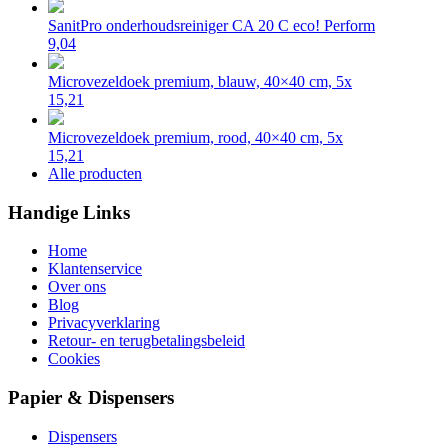
SanitPro onderhoudsreiniger CA 20 C eco! Perform
9,04
Microvezeldoek premium, blauw, 40×40 cm, 5x
15,21
Microvezeldoek premium, rood, 40×40 cm, 5x
15,21
Alle producten
Handige Links
Home
Klantenservice
Over ons
Blog
Privacyverklaring
Retour- en terugbetalingsbeleid
Cookies
Papier & Dispensers
Dispensers