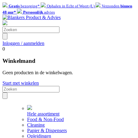
Gratis
bezorging*
Ophalen in Echt of Weert (L)
Verzonden
binnen
48 uur*
Persoonlijk
advies
Inloggen / aanmelden
0
Winkelmand
Geen producten in de winkelwagen.
Start met winkelen
Hele assortiment
Food & Non-Food
Cleaning
Papier & Dispensers
Opleidingen