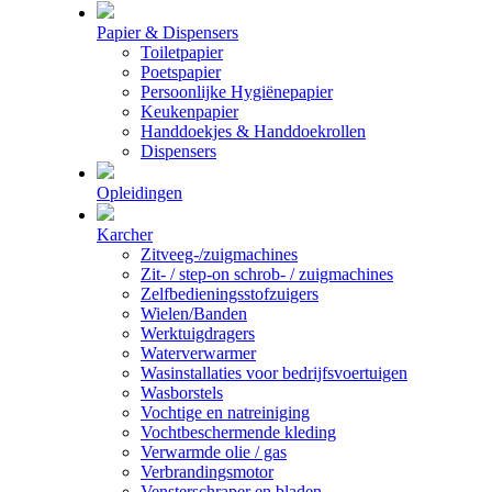
Papier & Dispensers
Toiletpapier
Poetspapier
Persoonlijke Hygiënepapier
Keukenpapier
Handdoekjes & Handdoekrollen
Dispensers
Opleidingen
Karcher
Zitveeg-/zuigmachines
Zit- / step-on schrob- / zuigmachines
Zelfbedieningsstofzuigers
Wielen/Banden
Werktuigdragers
Waterverwarmer
Wasinstallaties voor bedrijfsvoertuigen
Wasborstels
Vochtige en natreiniging
Vochtbeschermende kleding
Verwarmde olie / gas
Verbrandingsmotor
Vensterschraper en bladen