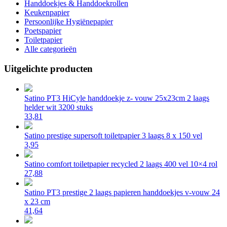
Handdoekjes & Handdoekrollen
Keukenpapier
Persoonlijke Hygiënepapier
Poetspapier
Toiletpapier
Alle categorieën
Uitgelichte producten
Satino PT3 HiCyle handdoekje z- vouw 25x23cm 2 laags
helder wit 3200 stuks
33,81
Satino prestige supersoft toiletpapier 3 laags 8 x 150 vel
3,95
Satino comfort toiletpapier recycled 2 laags 400 vel 10×4 rol
27,88
Satino PT3 prestige 2 laags papieren handdoekjes v-vouw 24
x 23 cm
41,64