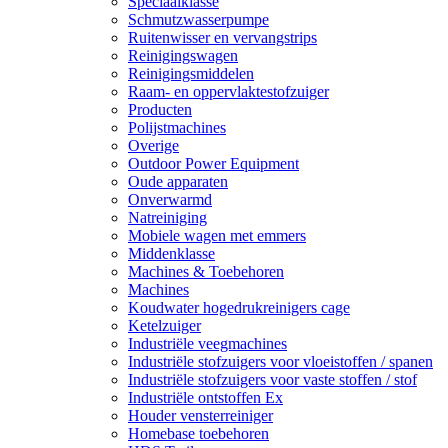
Speciaalklasse
Schmutzwasserpumpe
Ruitenwisser en vervangstrips
Reinigingswagen
Reinigingsmiddelen
Raam- en oppervlaktestofzuiger
Producten
Polijstmachines
Overige
Outdoor Power Equipment
Oude apparaten
Onverwarmd
Natreiniging
Mobiele wagen met emmers
Middenklasse
Machines & Toebehoren
Machines
Koudwater hogedrukreinigers cage
Ketelzuiger
Industriële veegmachines
Industriële stofzuigers voor vloeistoffen / spanen
Industriële stofzuigers voor vaste stoffen / stof
Industriële ontstoffen Ex
Houder vensterreiniger
Homebase toebehoren