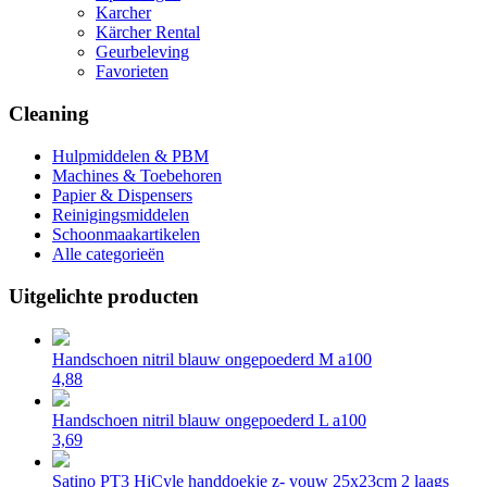
Karcher
Kärcher Rental
Geurbeleving
Favorieten
Cleaning
Hulpmiddelen & PBM
Machines & Toebehoren
Papier & Dispensers
Reinigingsmiddelen
Schoonmaakartikelen
Alle categorieën
Uitgelichte producten
Handschoen nitril blauw ongepoederd M a100
4,88
Handschoen nitril blauw ongepoederd L a100
3,69
Satino PT3 HiCyle handdoekje z- vouw 25x23cm 2 laags