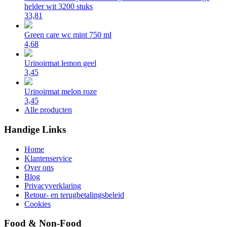
helder wit 3200 stuks
33,81
Green care wc mint 750 ml
4,68
Urinoirmat lemon geel
3,45
Urinoirmat melon roze
3,45
Alle producten
Handige Links
Home
Klantenservice
Over ons
Blog
Privacyverklaring
Retour- en terugbetalingsbeleid
Cookies
Food & Non-Food