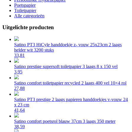
Poetspapier
Toiletpapier
Alle categorieën
Uitgelichte producten
Satino PT3 HiCyle handdoekje z- vouw 25x23cm 2 laags
helder wit 3200 stuks
33,81
Satino prestige supersoft toiletpapier 3 laags 8 x 150 vel
3,95
Satino comfort toiletpapier recycled 2 laags 400 vel 10×4 rol
27,88
Satino PT3 prestige 2 laags papieren handdoekjes v-vouw 24
x 23 cm
41,64
Satino comfort poetsrol blauw 37cm 3 laags 350 meter
38,59