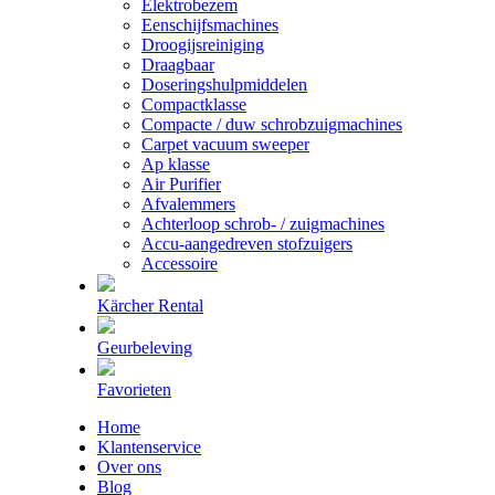
Elektrobezem
Eenschijfsmachines
Droogijsreiniging
Draagbaar
Doseringshulpmiddelen
Compactklasse
Compacte / duw schrobzuigmachines
Carpet vacuum sweeper
Ap klasse
Air Purifier
Afvalemmers
Achterloop schrob- / zuigmachines
Accu-aangedreven stofzuigers
Accessoire
Kärcher Rental
Geurbeleving
Favorieten
Home
Klantenservice
Over ons
Blog