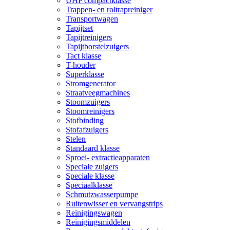
UHP compactklasse
Trappen- en roltrapreiniger
Transportwagen
Tapijtset
Tapijtreinigers
Tapijtborstelzuigers
Tact klasse
T-houder
Superklasse
Stromgenerator
Straatveegmachines
Stoomzuigers
Stoomreinigers
Stofbinding
Stofafzuigers
Stelen
Standaard klasse
Sproei- extractieapparaten
Speciale zuigers
Speciale klasse
Speciaalklasse
Schmutzwasserpumpe
Ruitenwisser en vervangstrips
Reinigingswagen
Reinigingsmiddelen