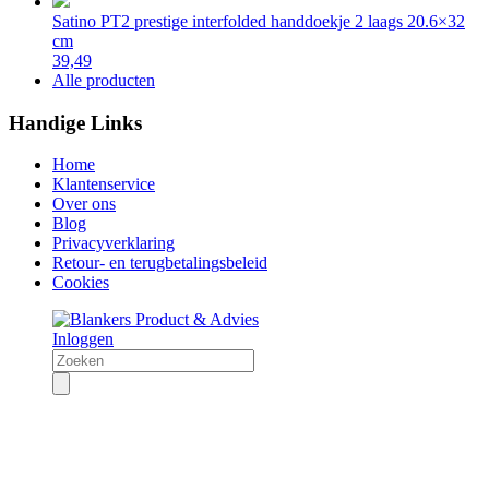
Satino PT2 prestige interfolded handdoekje 2 laags 20.6×32
cm
39,49
Alle producten
Handige Links
Home
Klantenservice
Over ons
Blog
Privacyverklaring
Retour- en terugbetalingsbeleid
Cookies
Inloggen