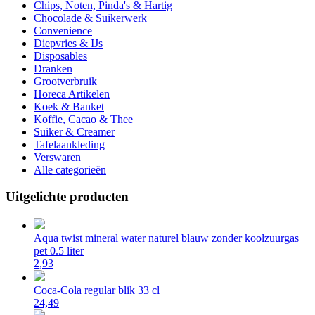
Chips, Noten, Pinda's & Hartig
Chocolade & Suikerwerk
Convenience
Diepvries & IJs
Disposables
Dranken
Grootverbruik
Horeca Artikelen
Koek & Banket
Koffie, Cacao & Thee
Suiker & Creamer
Tafelaankleding
Verswaren
Alle categorieën
Uitgelichte producten
Aqua twist mineral water naturel blauw zonder koolzuurgas
pet 0.5 liter
2,93
Coca-Cola regular blik 33 cl
24,49