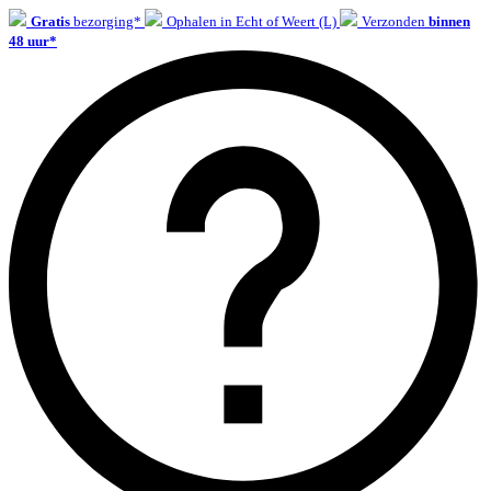
Gratis
bezorging*
Ophalen in Echt of Weert (L)
Verzonden
binnen
48 uur*