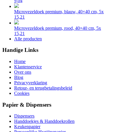
9,04
Microvezeldoek premium, blauw, 40×40 cm, 5x
15,21
Microvezeldoek premium, rood, 40×40 cm, 5x
15,21
Alle producten
Handige Links
Home
Klantenservice
Over ons
Blog
Privacyverklaring
Retour- en terugbetalingsbeleid
Cookies
Papier & Dispensers
Dispensers
Handdoekjes & Handdoekrollen
Keukenpapier
Persoonlijke Hygiënepapier