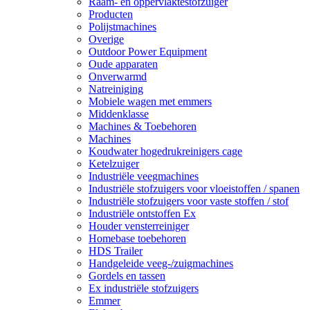
Raam- en oppervlaktestofzuiger
Producten
Polijstmachines
Overige
Outdoor Power Equipment
Oude apparaten
Onverwarmd
Natreiniging
Mobiele wagen met emmers
Middenklasse
Machines & Toebehoren
Machines
Koudwater hogedrukreinigers cage
Ketelzuiger
Industriële veegmachines
Industriële stofzuigers voor vloeistoffen / spanen
Industriële stofzuigers voor vaste stoffen / stof
Industriële ontstoffen Ex
Houder vensterreiniger
Homebase toebehoren
HDS Trailer
Handgeleide veeg-/zuigmachines
Gordels en tassen
Ex industriële stofzuigers
Emmer