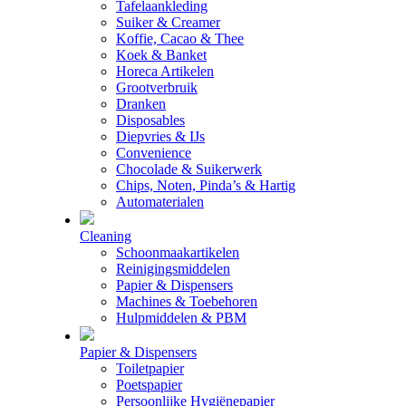
Tafelaankleding
Suiker & Creamer
Koffie, Cacao & Thee
Koek & Banket
Horeca Artikelen
Grootverbruik
Dranken
Disposables
Diepvries & IJs
Convenience
Chocolade & Suikerwerk
Chips, Noten, Pinda’s & Hartig
Automaterialen
Cleaning
Schoonmaakartikelen
Reinigingsmiddelen
Papier & Dispensers
Machines & Toebehoren
Hulpmiddelen & PBM
Papier & Dispensers
Toiletpapier
Poetspapier
Persoonlijke Hygiënepapier