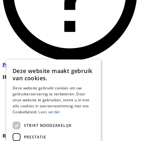
Persoonlijk
advies
Deze website maakt gebruik
van cookies.
Handige Links
Deze website gebruikt cookies om uw
Home
gebruikerservaring te verbeteren. Door
Klantenservice
onze website te gebruiken, stemt u in met
Over ons
alle cookies in overeenstemming met ons
Blog
Cookiebeleid.
Lees verder
Privacyverklaring
Retour- en terugbetalingsbeleid
Cookies
STRIKT NOODZAKELIJK
Reviewmerk
PRESTATIE