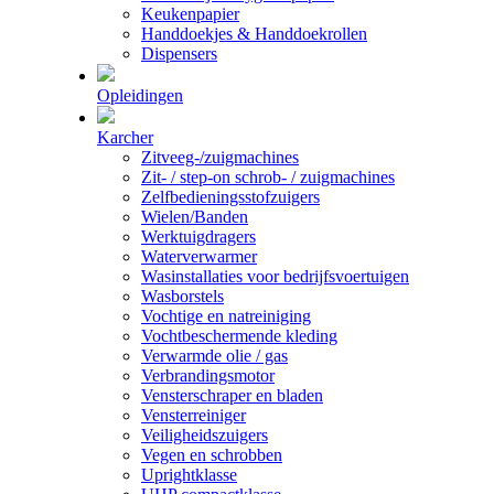
Keukenpapier
Handdoekjes & Handdoekrollen
Dispensers
Opleidingen
Karcher
Zitveeg-/zuigmachines
Zit- / step-on schrob- / zuigmachines
Zelfbedieningsstofzuigers
Wielen/Banden
Werktuigdragers
Waterverwarmer
Wasinstallaties voor bedrijfsvoertuigen
Wasborstels
Vochtige en natreiniging
Vochtbeschermende kleding
Verwarmde olie / gas
Verbrandingsmotor
Vensterschraper en bladen
Vensterreiniger
Veiligheidszuigers
Vegen en schrobben
Uprightklasse