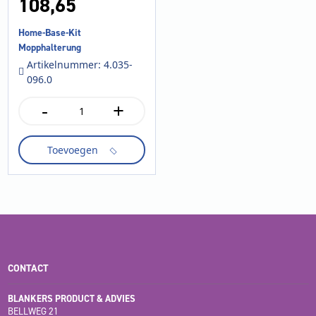
108,
65
Home-Base-Kit
Mopphalterung
Artikelnummer: 4.035-
096.0
-
+
Home-
Base-
Kit
Toevoegen
Mopphalterung
aantal
CONTACT
BLANKERS PRODUCT & ADVIES
BELLWEG 21