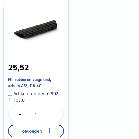
25,
52
NT rubberen zuigmond,
schuin 45°, DN 40
Artikelnummer: 6.902-
105.0
-
+
NT
rubberen
zuigmond,
Toevoegen
schuin
45°,