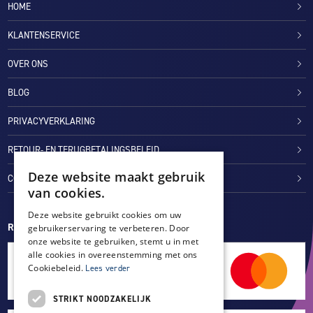
HOME
KLANTENSERVICE
OVER ONS
BLOG
PRIVACYVERKLARING
RETOUR- EN TERUGBETALINGSBELEID
Deze website maakt gebruik
COOKIES
van cookies.
Deze website gebruikt cookies om uw
REVIEWMERK
gebruikerservaring te verbeteren. Door
onze website te gebruiken, stemt u in met
alle cookies in overeenstemming met ons
Cookiebeleid.
Lees verder
STRIKT NOODZAKELIJK