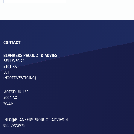
DN
40
aantal
CONTACT
BLANKERS PRODUCT & ADVIES
BELLWEG 21
6101 XA
ECHT
(HOOFDVESTIGING)
MOESDIJK 12F
6004 AX
WEERT
INFO@BLANKERSPRODUCT-ADVIES.NL
085-7923978