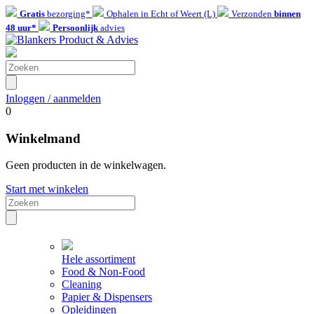
Gratis
bezorging*
Ophalen in Echt of Weert (L)
Verzonden
binnen
48 uur*
Persoonlijk
advies
Inloggen / aanmelden
0
Winkelmand
Geen producten in de winkelwagen.
Start met winkelen
Hele assortiment
Food & Non-Food
Cleaning
Papier & Dispensers
Opleidingen