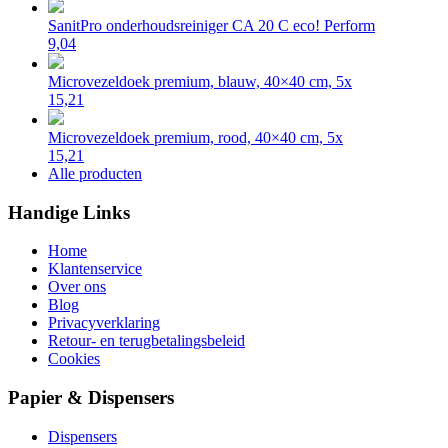
SanitPro onderhoudsreiniger CA 20 C eco! Perform
9,04
Microvezeldoek premium, blauw, 40×40 cm, 5x
15,21
Microvezeldoek premium, rood, 40×40 cm, 5x
15,21
Alle producten
Handige Links
Home
Klantenservice
Over ons
Blog
Privacyverklaring
Retour- en terugbetalingsbeleid
Cookies
Papier & Dispensers
Dispensers