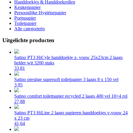
Handdoekjes & Handdoekrollen
Keukenpapier
Persoonlijke Hygiënepapier
Poetspapier
Toiletpapier
Alle categorieën
Uitgelichte producten
Satino PT3 HiCyle handdoekje z- vouw 25x23cm 2 laags
helder wit 3200 stuks
33,81
Satino prestige supersoft toiletpapier 3 laags 8 x 150 vel
3,95
Satino comfort toiletpapier recycled 2 laags 400 vel 10×4 rol
27,88
Satino PT3 HiLine 2 laags papieren handdoekjes v-vouw 24
x 23 cm
41,64