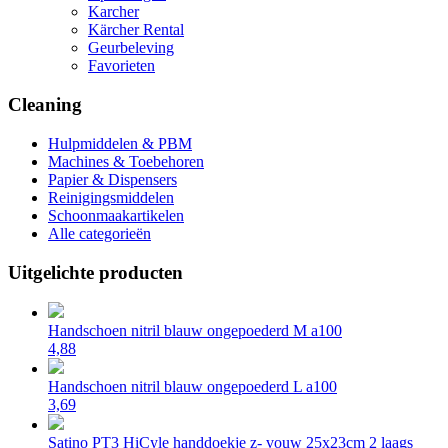
Karcher
Kärcher Rental
Geurbeleving
Favorieten
Cleaning
Hulpmiddelen & PBM
Machines & Toebehoren
Papier & Dispensers
Reinigingsmiddelen
Schoonmaakartikelen
Alle categorieën
Uitgelichte producten
Handschoen nitril blauw ongepoederd M a100
4,88
Handschoen nitril blauw ongepoederd L a100
3,69
Satino PT3 HiCyle handdoekje z- vouw 25x23cm 2 laags