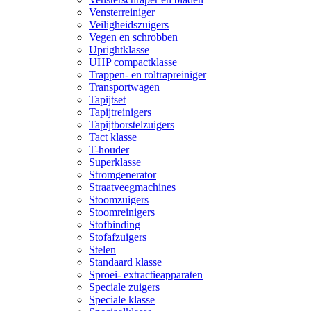
Vensterreiniger
Veiligheidszuigers
Vegen en schrobben
Uprightklasse
UHP compactklasse
Trappen- en roltrapreiniger
Transportwagen
Tapijtset
Tapijtreinigers
Tapijtborstelzuigers
Tact klasse
T-houder
Superklasse
Stromgenerator
Straatveegmachines
Stoomzuigers
Stoomreinigers
Stofbinding
Stofafzuigers
Stelen
Standaard klasse
Sproei- extractieapparaten
Speciale zuigers
Speciale klasse