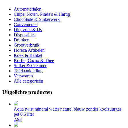
Automaterialen
Chips, Noten, Pinda's & Hartig
Chocolade & Suikerwerk
Convenience
Diepvries & IJs
Disposables
Dranken
Grootverbruik
Horeca Artikelen
Koek & Banket
Koffie, Cacao & Thee
Suiker & Creamer
Tafelaankleding
Verswaren
Alle categorieën
Uitgelichte producten
Aqua twist mineral water naturel blauw zonder koolzuurgas
pet 0.5 liter
2,93