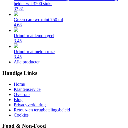
helder wit 3200 stuks
33,81
Green care wc mint 750 ml
4,68
Urinoirmat lemon geel
3,45
Urinoirmat melon roze
3,45
Alle producten
Handige Links
Home
Klantenservice
Over ons
Blog
Privacyverklaring
Retour- en terugbetalingsbeleid
Cookies
Food & Non-Food