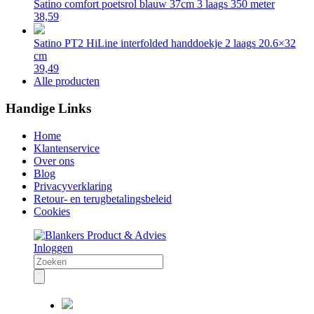
Satino comfort poetsrol blauw 37cm 3 laags 350 meter
38,59
Satino PT2 HiLine interfolded handdoekje 2 laags 20.6×32
cm
39,49
Alle producten
Handige Links
Home
Klantenservice
Over ons
Blog
Privacyverklaring
Retour- en terugbetalingsbeleid
Cookies
Inloggen