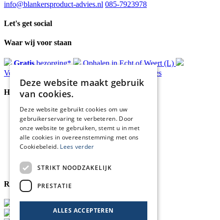
info@blankersproduct-advies.nl
085-7923978
Let's get social
Waar wij voor staan
Gratis
bezorging*
Ophalen in Echt of Weert (L)
Verzonden
binnen 48 uur*
Persoonlijk
advies
Deze website maakt gebruik
van cookies.
Handige Links
Deze website gebruikt cookies om uw
Home
gebruikerservaring te verbeteren. Door
Klantenservice
onze website te gebruiken, stemt u in met
Over ons
alle cookies in overeenstemming met ons
Blog
Cookiebeleid.
Lees verder
Privacyverklaring
Retour- en terugbetalingsbeleid
Cookies
STRIKT NOODZAKELIJK
Reviewmerk
PRESTATIE
ALLES ACCEPTEREN