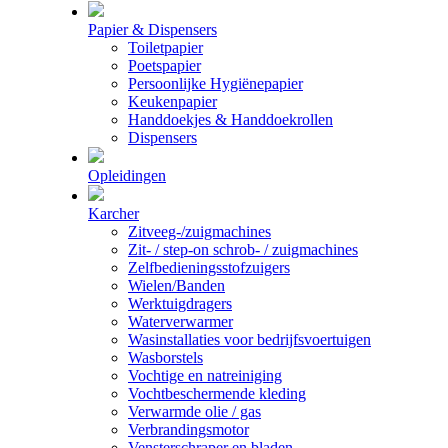
Papier & Dispensers
Toiletpapier
Poetspapier
Persoonlijke Hygiënepapier
Keukenpapier
Handdoekjes & Handdoekrollen
Dispensers
Opleidingen
Karcher
Zitveeg-/zuigmachines
Zit- / step-on schrob- / zuigmachines
Zelfbedieningsstofzuigers
Wielen/Banden
Werktuigdragers
Waterverwarmer
Wasinstallaties voor bedrijfsvoertuigen
Wasborstels
Vochtige en natreiniging
Vochtbeschermende kleding
Verwarmde olie / gas
Verbrandingsmotor
Vensterschraper en bladen