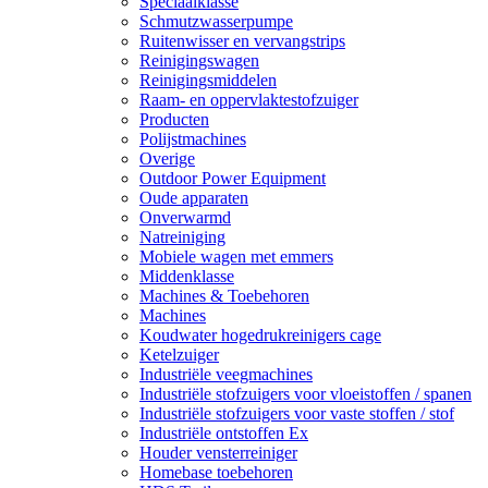
Speciaalklasse
Schmutzwasserpumpe
Ruitenwisser en vervangstrips
Reinigingswagen
Reinigingsmiddelen
Raam- en oppervlaktestofzuiger
Producten
Polijstmachines
Overige
Outdoor Power Equipment
Oude apparaten
Onverwarmd
Natreiniging
Mobiele wagen met emmers
Middenklasse
Machines & Toebehoren
Machines
Koudwater hogedrukreinigers cage
Ketelzuiger
Industriële veegmachines
Industriële stofzuigers voor vloeistoffen / spanen
Industriële stofzuigers voor vaste stoffen / stof
Industriële ontstoffen Ex
Houder vensterreiniger
Homebase toebehoren