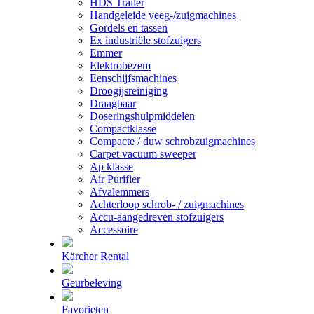
HDS Trailer
Handgeleide veeg-/zuigmachines
Gordels en tassen
Ex industriële stofzuigers
Emmer
Elektrobezem
Eenschijfsmachines
Droogijsreiniging
Draagbaar
Doseringshulpmiddelen
Compactklasse
Compacte / duw schrobzuigmachines
Carpet vacuum sweeper
Ap klasse
Air Purifier
Afvalemmers
Achterloop schrob- / zuigmachines
Accu-aangedreven stofzuigers
Accessoire
Kärcher Rental
Geurbeleving
Favorieten