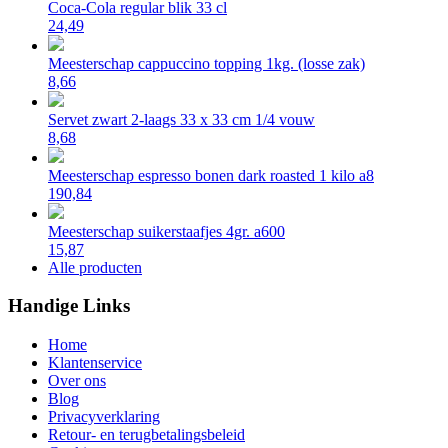
Coca-Cola regular blik 33 cl
24,49
Meesterschap cappuccino topping 1kg. (losse zak)
8,66
Servet zwart 2-laags 33 x 33 cm 1/4 vouw
8,68
Meesterschap espresso bonen dark roasted 1 kilo a8
190,84
Meesterschap suikerstaafjes 4gr. a600
15,87
Alle producten
Handige Links
Home
Klantenservice
Over ons
Blog
Privacyverklaring
Retour- en terugbetalingsbeleid