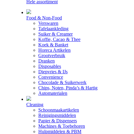
Hele assortiment
Food & Non-Food
Verswaren
Tafelaankleding
Suiker & Creamer
Koffie, Cacao & Thee
Koek & Banket
Horeca Artikelen
Grootverbruik
Dranken
Disposables
Diepvries & IJs
Convenience
Chocolade & Suikerwerk
Chips, Noten, Pinda’s & Hartig
Automaterialen
Cleaning
Schoonmaakartikelen
Reinigingsmiddelen
Papier & Dispensers
Machines & Toebehoren
Hulpmiddelen & PBM