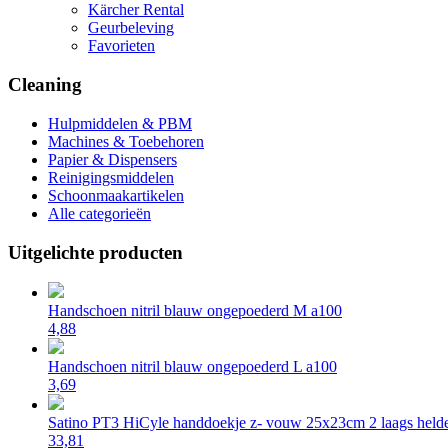
Kärcher Rental
Geurbeleving
Favorieten
Cleaning
Hulpmiddelen & PBM
Machines & Toebehoren
Papier & Dispensers
Reinigingsmiddelen
Schoonmaakartikelen
Alle categorieën
Uitgelichte producten
Handschoen nitril blauw ongepoederd M a100
4,88
Handschoen nitril blauw ongepoederd L a100
3,69
Satino PT3 HiCyle handdoekje z- vouw 25x23cm 2 laags helde
33,81