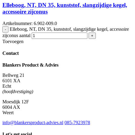
Elleboog, NT, DN 35, kunststof, slangzijdige kegel,
accessoire zijconus
Artikelnummer: 6.902-009.0
Elleboog, NT, DN 35, kunststof, slangzijdige kegel, accessoire
-
zijconus aantal
+
Toevoegen
Contact
Blankers Product & Advies
Bellweg 21
6101 XA
Echt
(hoofdvestiging)
Moesdijk 12F
6004 AX
Weert
info@blankersproduct-advies.nl
085-7923978
Let's get social