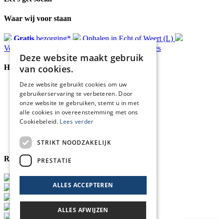
Waar wij voor staan
Gratis
bezorging*
Ophalen in Echt of Weert (L)
Verzonden
binnen 48 uur*
Persoonlijk
advies
Deze website maakt gebruik
van cookies.
Handige Links
Deze website gebruikt cookies om uw
Home
gebruikerservaring te verbeteren. Door
Klantenservice
onze website te gebruiken, stemt u in met
Over ons
alle cookies in overeenstemming met ons
Blog
Cookiebeleid.
Lees verder
Privacyverklaring
Retour- en terugbetalingsbeleid
Cookies
STRIKT NOODZAKELIJK
Reviewmerk
PRESTATIE
ALLES ACCEPTEREN
ALLES AFWIJZEN