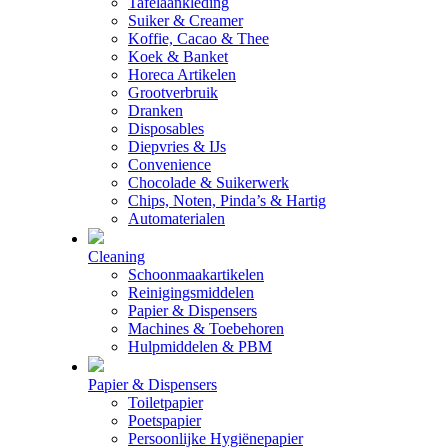
Tafelaankleding
Suiker & Creamer
Koffie, Cacao & Thee
Koek & Banket
Horeca Artikelen
Grootverbruik
Dranken
Disposables
Diepvries & IJs
Convenience
Chocolade & Suikerwerk
Chips, Noten, Pinda’s & Hartig
Automaterialen
Cleaning
Schoonmaakartikelen
Reinigingsmiddelen
Papier & Dispensers
Machines & Toebehoren
Hulpmiddelen & PBM
Papier & Dispensers
Toiletpapier
Poetspapier
Persoonlijke Hygiënepapier