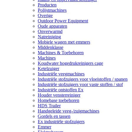
Producten
Polijstmachines
Overige
Outdoor Power Equipment
Oude apparaten
Onverwarmd
Natreiniging
Mobiele wagen met emmers
Middenklasse
Machines & Toebehoren
Machines
Koudwater hogedrukreinigers cage
Ketelzuiger
Industriële veegmachines
Industriële stofzuigers voor vloeistoffen / spanen
Industriële stofzuigers voor vaste stoffen / stof
Industriële ontstoffen Ex
Houder vensterreiniger
Homebase toebehoren
HDS Trailer
Handgeleide veeg-/zuigmachines
Gordels en tassen
Ex industriële stofzuigers
Emmer