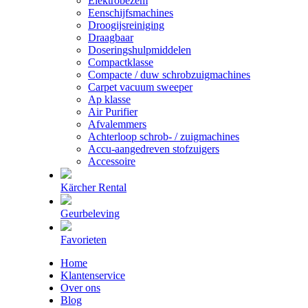
Elektrobezem
Eenschijfsmachines
Droogijsreiniging
Draagbaar
Doseringshulpmiddelen
Compactklasse
Compacte / duw schrobzuigmachines
Carpet vacuum sweeper
Ap klasse
Air Purifier
Afvalemmers
Achterloop schrob- / zuigmachines
Accu-aangedreven stofzuigers
Accessoire
Kärcher Rental
Geurbeleving
Favorieten
Home
Klantenservice
Over ons
Blog