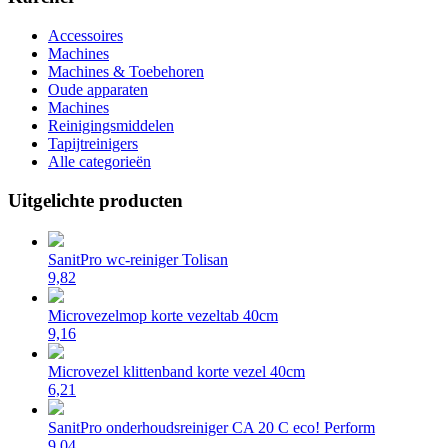
Accessoires
Machines
Machines & Toebehoren
Oude apparaten
Machines
Reinigingsmiddelen
Tapijtreinigers
Alle categorieën
Uitgelichte producten
SanitPro wc-reiniger Tolisan
9,82
Microvezelmop korte vezeltab 40cm
9,16
Microvezel klittenband korte vezel 40cm
6,21
SanitPro onderhoudsreiniger CA 20 C eco! Perform
9,04