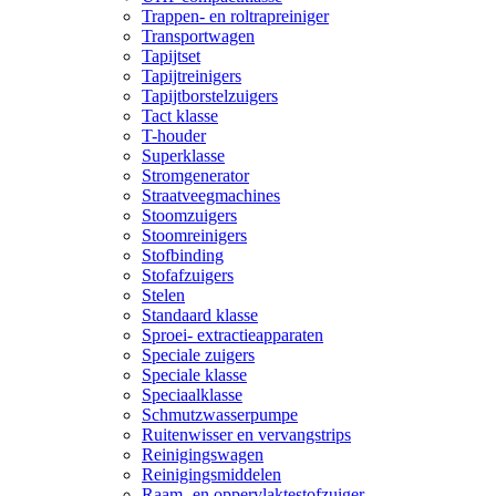
Trappen- en roltrapreiniger
Transportwagen
Tapijtset
Tapijtreinigers
Tapijtborstelzuigers
Tact klasse
T-houder
Superklasse
Stromgenerator
Straatveegmachines
Stoomzuigers
Stoomreinigers
Stofbinding
Stofafzuigers
Stelen
Standaard klasse
Sproei- extractieapparaten
Speciale zuigers
Speciale klasse
Speciaalklasse
Schmutzwasserpumpe
Ruitenwisser en vervangstrips
Reinigingswagen
Reinigingsmiddelen
Raam- en oppervlaktestofzuiger