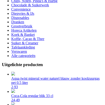
Chips, Noten, Pinda's & Hartig
Chocolade & Suikerwerk
Convenience
Diepvries & IJs
Disposables
Dranken
Grootverbruik
Horeca Artikelen
Koek & Banket
Koffie, Cacao & Thee
Suiker & Creamer
Tafelaankleding
Verswaren
Alle categorieën
Uitgelichte producten
Aqua twist mineral water naturel blauw zonder koolzuurgas
pet 0.5 liter
2,93
Coca-Cola regular blik 33 cl
24,49