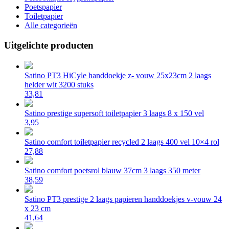
Poetspapier
Toiletpapier
Alle categorieën
Uitgelichte producten
Satino PT3 HiCyle handdoekje z- vouw 25x23cm 2 laags
helder wit 3200 stuks
33,81
Satino prestige supersoft toiletpapier 3 laags 8 x 150 vel
3,95
Satino comfort toiletpapier recycled 2 laags 400 vel 10×4 rol
27,88
Satino comfort poetsrol blauw 37cm 3 laags 350 meter
38,59
Satino PT3 prestige 2 laags papieren handdoekjes v-vouw 24
x 23 cm
41,64