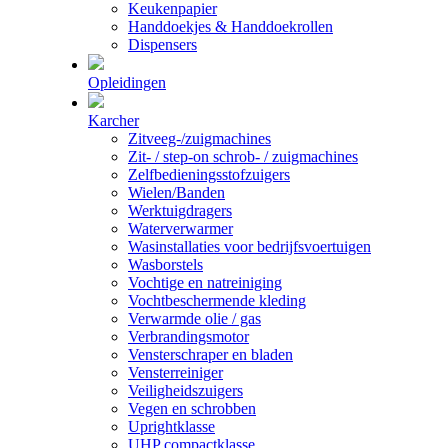
Keukenpapier
Handdoekjes & Handdoekrollen
Dispensers
Opleidingen
Karcher
Zitveeg-/zuigmachines
Zit- / step-on schrob- / zuigmachines
Zelfbedieningsstofzuigers
Wielen/Banden
Werktuigdragers
Waterverwarmer
Wasinstallaties voor bedrijfsvoertuigen
Wasborstels
Vochtige en natreiniging
Vochtbeschermende kleding
Verwarmde olie / gas
Verbrandingsmotor
Vensterschraper en bladen
Vensterreiniger
Veiligheidszuigers
Vegen en schrobben
Uprightklasse
UHP compactklasse