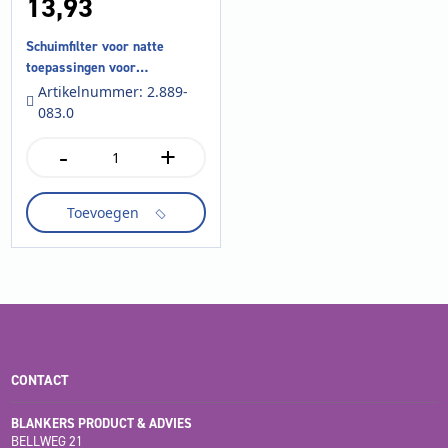
13,
93
Schuimfilter voor natte
toepassingen voor
stof-/waterzuigers NT 70, NT
Artikelnummer: 2.889-
72/2
083.0
-
+
Schuimfilter
voor
natte
Toevoegen
toepassingen
voor
stof-/waterzuigers
NT
70,
NT
72/2
aantal
CONTACT
BLANKERS PRODUCT & ADVIES
BELLWEG 21