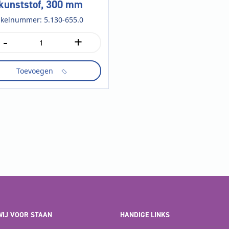
 kunststof, 300 mm
ikelnummer: 5.130-655.0
-
+
eetzuigmond,
Toevoegen
ststof,
m
tal
IJ VOOR STAAN
HANDIGE LINKS