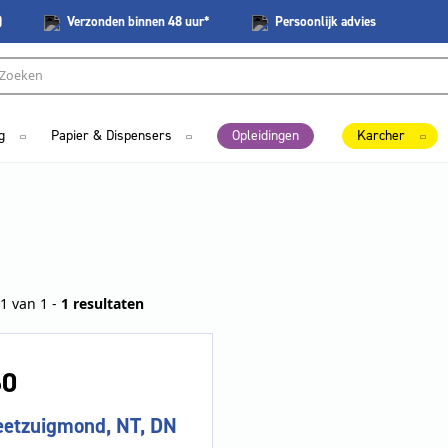
)
Verzonden
binnen 48 uur*
Persoonlijk
advies
g
Papier & Dispensers
Opleidingen
Karcher
1 van 1 -
1 resultaten
60
eetzuigmond, NT, DN