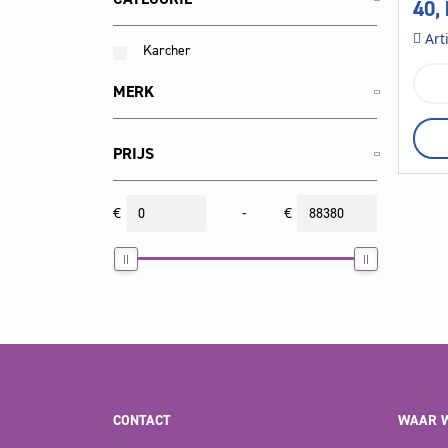
40,
Art
Karcher
Spl
MERK
NT,
DN
40,
PRIJS
kun
300
m
€
-
€
aan
CONTACT
WAAR W