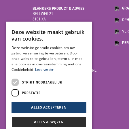
BLANKERS PRODUCT & ADVIES
GRA
BELLWEG 21
6101 XA
OPH
ECHT
(HOOFDVESTIGING)
Deze website maakt gebruik
VER
van cookies.
PER
MOESDIJK 12F
Deze website gebruikt cookies om uw
6004 AX
gebruikerservaring te verbeteren. Door
WEERT
onze website te gebruiken, stemt u in met
alle cookies in overeenstemming met ons
Cookiebeleid.
Lees verder
INFO@BLANKERSPRODUCT-ADVIES.NL
085-7923978
STRIKT NOODZAKELIJK
PRESTATIE
LET'S GET SOCIAL
ALLES ACCEPTEREN
ALLES AFWIJZEN