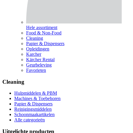
Hele assortiment
Food & Non-Food
Cleaning
Papier & Dispensers
Opleidingen
Karcher
Kärcher Rental
Geurbeleving
Favorieten
Cleaning
Hulpmiddelen & PBM
Machines & Toebehoren
Papier & Dispensers
Reinigingsmiddelen
Schoonmaakartikelen
Alle categorieën
Uitgelichte producten