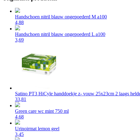
Handschoen nitril blauw ongepoederd M a100
4,88
Handschoen nitril blauw ongepoederd L a100
3,69
Satino PT3 HiCyle handdoekje z- vouw 25x23cm 2 laags helde
33,81
Green care wc mint 750 ml
4,68
Urinoirmat lemon geel
3,45