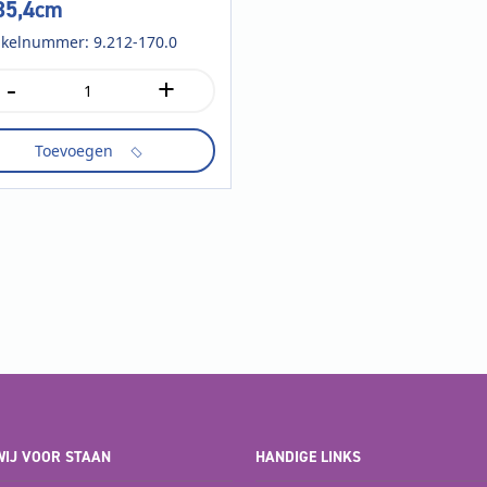
35,4cm
ikelnummer: 9.212-170.0
-
+
ttenband
p
der
Toevoegen
4cm
tal
IJ VOOR STAAN
HANDIGE LINKS