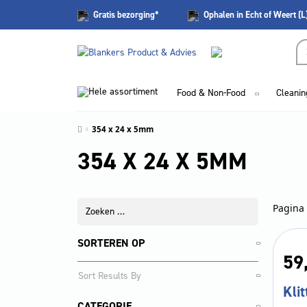
Gratis
bezorging*
Ophalen in Echt of Weert (L
Hele assortiment
Food & Non-Food
Cleanin
354 x 24 x 5mm
354 X 24 X 5MM
Pagina 
SORTEREN OP
59
Kli
CATEGORIE