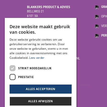
BLANKERS PRODUCT & ADVIES
GRA
BELLWEG 21
6101 XA
OPH
ECHT
(HOOFDVESTIGING)
Deze website maakt gebruik
VER
van cookies.
PER
MOESDIJK 12F
Deze website gebruikt cookies om uw
6004 AX
gebruikerservaring te verbeteren. Door
WEERT
onze website te gebruiken, stemt u in met
alle cookies in overeenstemming met ons
Cookiebeleid.
Lees verder
INFO@BLANKERSPRODUCT-ADVIES.NL
085-7923978
STRIKT NOODZAKELIJK
PRESTATIE
LET'S GET SOCIAL
ALLES ACCEPTEREN
ALLES AFWIJZEN