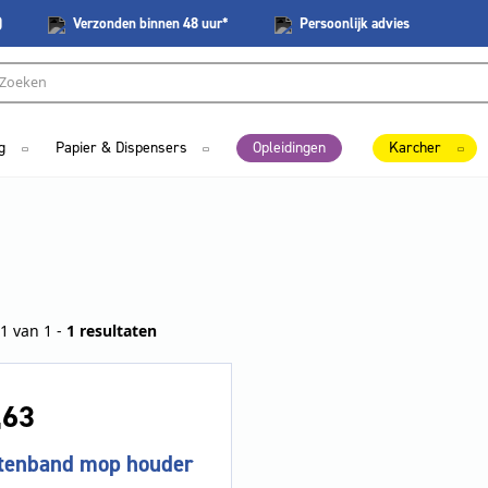
)
Verzonden
binnen 48 uur*
Persoonlijk
advies
g
Papier & Dispensers
Opleidingen
Karcher
1 van 1 -
1 resultaten
,
63
ttenband mop houder