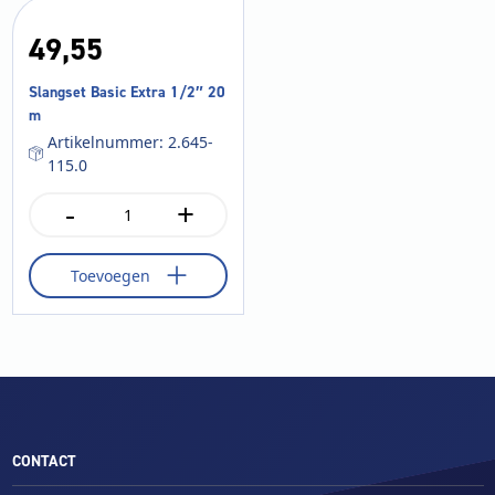
49,
55
Slangset Basic Extra 1/2″ 20
m
Artikelnummer: 2.645-
115.0
-
+
Slangset
Basic
Extra
Toevoegen
1/2"
20
m
aantal
CONTACT