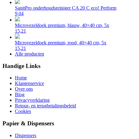
SanitPro onderhoudsreiniger CA 20 C eco! Perform
9,04
Microvezeldoek premium, blauw, 40×40 cm, 5x
15,21
Microvezeldoek premium, rood, 40×40 cm, 5x
15,21
Alle producten
Handige Links
Home
Klantenservice
Over ons
Blog
Privacyverklaring
Retour- en terugbetalingsbeleid
Cookies
Papier & Dispensers
Dispensers