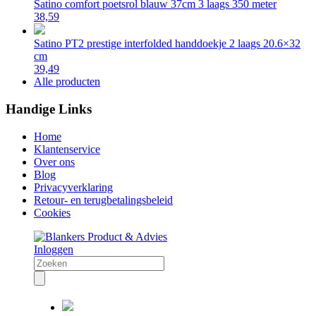
Satino comfort poetsrol blauw 37cm 3 laags 350 meter
38,59
Satino PT2 prestige interfolded handdoekje 2 laags 20.6×32
cm
39,49
Alle producten
Handige Links
Home
Klantenservice
Over ons
Blog
Privacyverklaring
Retour- en terugbetalingsbeleid
Cookies
Inloggen