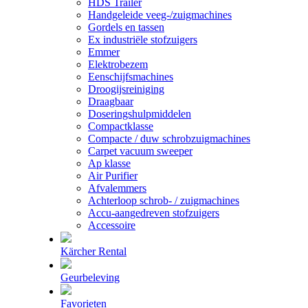
HDS Trailer
Handgeleide veeg-/zuigmachines
Gordels en tassen
Ex industriële stofzuigers
Emmer
Elektrobezem
Eenschijfsmachines
Droogijsreiniging
Draagbaar
Doseringshulpmiddelen
Compactklasse
Compacte / duw schrobzuigmachines
Carpet vacuum sweeper
Ap klasse
Air Purifier
Afvalemmers
Achterloop schrob- / zuigmachines
Accu-aangedreven stofzuigers
Accessoire
Kärcher Rental
Geurbeleving
Favorieten