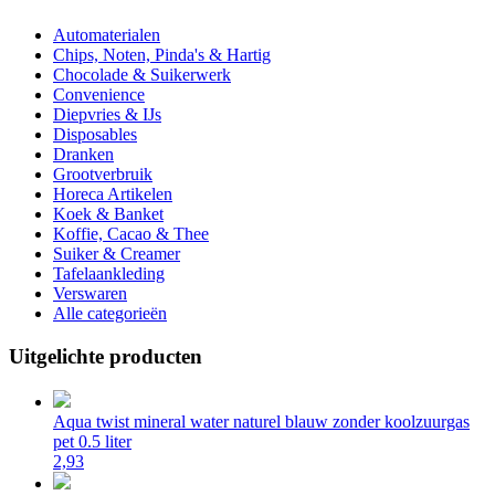
Automaterialen
Chips, Noten, Pinda's & Hartig
Chocolade & Suikerwerk
Convenience
Diepvries & IJs
Disposables
Dranken
Grootverbruik
Horeca Artikelen
Koek & Banket
Koffie, Cacao & Thee
Suiker & Creamer
Tafelaankleding
Verswaren
Alle categorieën
Uitgelichte producten
Aqua twist mineral water naturel blauw zonder koolzuurgas
pet 0.5 liter
2,93