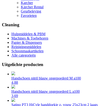
Karcher
Kärcher Rental
Geurbeleving
Favorieten
Cleaning
Hulpmiddelen & PBM
Machines & Toebehoren
Papier & Dispensers
Reinigingsmiddelen
Schoonmaakartikelen
Alle categorieën
Uitgelichte producten
Handschoen nitril blauw ongepoederd M a100
4,88
Handschoen nitril blauw ongepoederd L a100
3,69
Satino PT3 HiCyle handdoekje z- vouw 25x23cm 2 laags