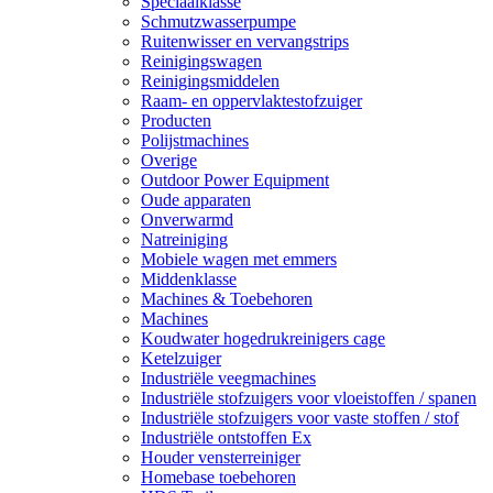
Speciaalklasse
Schmutzwasserpumpe
Ruitenwisser en vervangstrips
Reinigingswagen
Reinigingsmiddelen
Raam- en oppervlaktestofzuiger
Producten
Polijstmachines
Overige
Outdoor Power Equipment
Oude apparaten
Onverwarmd
Natreiniging
Mobiele wagen met emmers
Middenklasse
Machines & Toebehoren
Machines
Koudwater hogedrukreinigers cage
Ketelzuiger
Industriële veegmachines
Industriële stofzuigers voor vloeistoffen / spanen
Industriële stofzuigers voor vaste stoffen / stof
Industriële ontstoffen Ex
Houder vensterreiniger
Homebase toebehoren