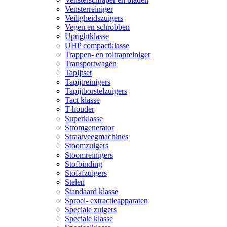
Vensterreiniger
Veiligheidszuigers
Vegen en schrobben
Uprightklasse
UHP compactklasse
Trappen- en roltrapreiniger
Transportwagen
Tapijtset
Tapijtreinigers
Tapijtborstelzuigers
Tact klasse
T-houder
Superklasse
Stromgenerator
Straatveegmachines
Stoomzuigers
Stoomreinigers
Stofbinding
Stofafzuigers
Stelen
Standaard klasse
Sproei- extractieapparaten
Speciale zuigers
Speciale klasse