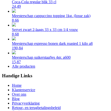
Coca-Cola regular blik 33 cl
24,49
Meesterschap cappuccino topping 1kg. (losse zak)
8,66
Servet zwart 2-laags 33 x 33 cm 1/4 vouw
8,68
Meesterschap espresso bonen dark roasted 1 kilo a8
190,84
Meesterschap suikerstaafjes 4gr. a600
15,87
Alle producten
Handige Links
Home
Klantenservice
Over ons
Blog
Privacyverklaring
Retour- en terugbetalingsbeleid