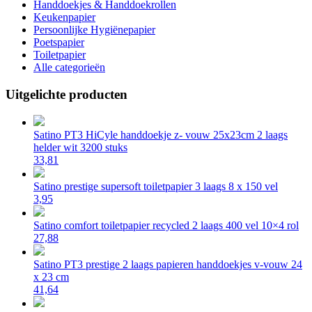
Handdoekjes & Handdoekrollen
Keukenpapier
Persoonlijke Hygiënepapier
Poetspapier
Toiletpapier
Alle categorieën
Uitgelichte producten
Satino PT3 HiCyle handdoekje z- vouw 25x23cm 2 laags
helder wit 3200 stuks
33,81
Satino prestige supersoft toiletpapier 3 laags 8 x 150 vel
3,95
Satino comfort toiletpapier recycled 2 laags 400 vel 10×4 rol
27,88
Satino PT3 prestige 2 laags papieren handdoekjes v-vouw 24
x 23 cm
41,64