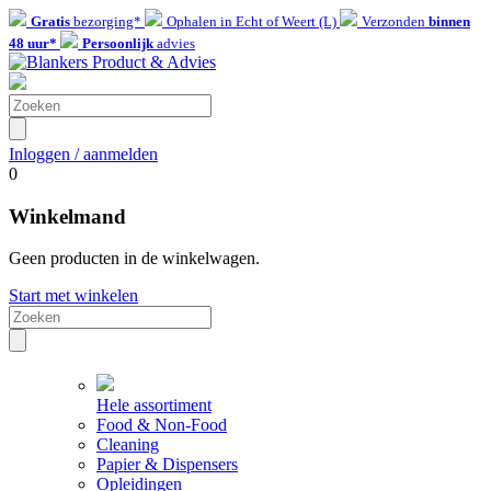
Gratis
bezorging*
Ophalen in Echt of Weert (L)
Verzonden
binnen
48 uur*
Persoonlijk
advies
Inloggen / aanmelden
0
Winkelmand
Geen producten in de winkelwagen.
Start met winkelen
Hele assortiment
Food & Non-Food
Cleaning
Papier & Dispensers
Opleidingen