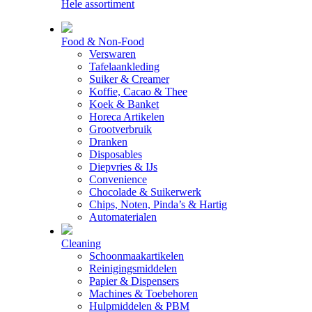
Hele assortiment
Food & Non-Food
Verswaren
Tafelaankleding
Suiker & Creamer
Koffie, Cacao & Thee
Koek & Banket
Horeca Artikelen
Grootverbruik
Dranken
Disposables
Diepvries & IJs
Convenience
Chocolade & Suikerwerk
Chips, Noten, Pinda’s & Hartig
Automaterialen
Cleaning
Schoonmaakartikelen
Reinigingsmiddelen
Papier & Dispensers
Machines & Toebehoren
Hulpmiddelen & PBM