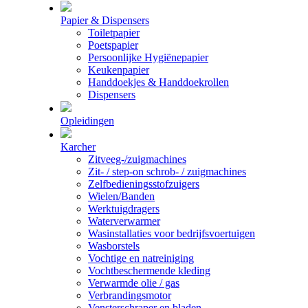
Papier & Dispensers
Toiletpapier
Poetspapier
Persoonlijke Hygiënepapier
Keukenpapier
Handdoekjes & Handdoekrollen
Dispensers
Opleidingen
Karcher
Zitveeg-/zuigmachines
Zit- / step-on schrob- / zuigmachines
Zelfbedieningsstofzuigers
Wielen/Banden
Werktuigdragers
Waterverwarmer
Wasinstallaties voor bedrijfsvoertuigen
Wasborstels
Vochtige en natreiniging
Vochtbeschermende kleding
Verwarmde olie / gas
Verbrandingsmotor
Vensterschraper en bladen