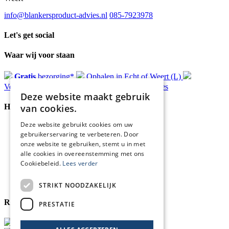
info@blankersproduct-advies.nl
085-7923978
Let's get social
Waar wij voor staan
Gratis
bezorging*
Ophalen in Echt of Weert (L)
Verzonden
binnen 48 uur*
Persoonlijk
advies
Deze website maakt gebruik
van cookies.
Handige Links
Deze website gebruikt cookies om uw
Home
gebruikerservaring te verbeteren. Door
Klantenservice
onze website te gebruiken, stemt u in met
Over ons
alle cookies in overeenstemming met ons
Blog
Cookiebeleid.
Lees verder
Privacyverklaring
Retour- en terugbetalingsbeleid
Cookies
STRIKT NOODZAKELIJK
Reviewmerk
PRESTATIE