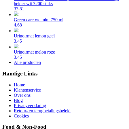
helder wit 3200 stuks
33,81
Green care wc mint 750 ml
4,68
Urinoirmat lemon geel
3,45
Urinoirmat melon roze
3,45
Alle producten
Handige Links
Home
Klantenservice
Over ons
Blog
Privacyverklaring
Retour- en terugbetalingsbeleid
Cookies
Food & Non-Food