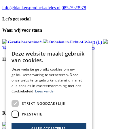
info@blankersproduct-advies.nl
085-7923978
Let's get social
Waar wij voor staan
Gratis
bezorging*
Ophalen in Echt of Weert (L)
Verzonden
binnen 48 uur*
Persoonlijk
advies
Deze website maakt gebruik
van cookies.
Handige Links
Deze website gebruikt cookies om uw
Home
gebruikerservaring te verbeteren. Door
Klantenservice
onze website te gebruiken, stemt u in met
Over ons
alle cookies in overeenstemming met ons
Blog
Cookiebeleid.
Lees verder
Privacyverklaring
Retour- en terugbetalingsbeleid
Cookies
STRIKT NOODZAKELIJK
Reviewmerk
PRESTATIE
ALLES ACCEPTEREN