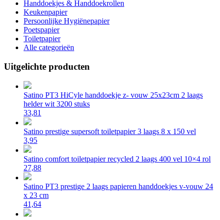
Handdoekjes & Handdoekrollen
Keukenpapier
Persoonlijke Hygiënepapier
Poetspapier
Toiletpapier
Alle categorieën
Uitgelichte producten
Satino PT3 HiCyle handdoekje z- vouw 25x23cm 2 laags
helder wit 3200 stuks
33,81
Satino prestige supersoft toiletpapier 3 laags 8 x 150 vel
3,95
Satino comfort toiletpapier recycled 2 laags 400 vel 10×4 rol
27,88
Satino PT3 prestige 2 laags papieren handdoekjes v-vouw 24
x 23 cm
41,64