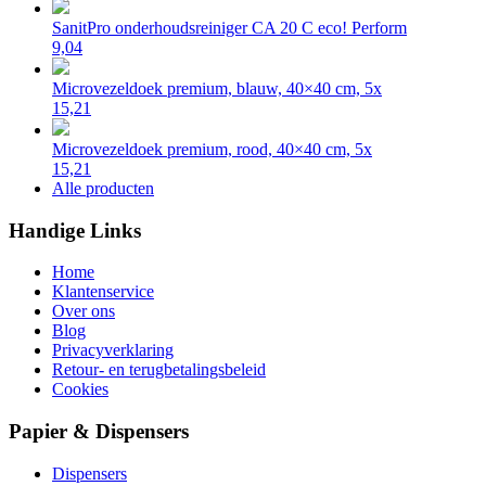
SanitPro onderhoudsreiniger CA 20 C eco! Perform
9,04
Microvezeldoek premium, blauw, 40×40 cm, 5x
15,21
Microvezeldoek premium, rood, 40×40 cm, 5x
15,21
Alle producten
Handige Links
Home
Klantenservice
Over ons
Blog
Privacyverklaring
Retour- en terugbetalingsbeleid
Cookies
Papier & Dispensers
Dispensers