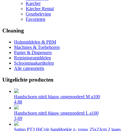
Karcher
Kärcher Rental
Geurbeleving
Favorieten
Cleaning
Hulpmiddelen & PBM
Machines & Toebehoren
Papier & Dispensers
Reinigingsmiddelen
Schoonmaakartikelen
Alle categorieën
Uitgelichte producten
Handschoen nitril blauw ongepoederd M a100
4,88
Handschoen nitril blauw ongepoederd L a100
3,69
Satino PT3 HiCyle handdoekje z- vouw 25x23cm 2 laags