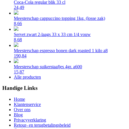
Coca-Cola regular blik 33 cl
24,49
Meesterschap cappuccino topping 1kg. (losse zak)
8,66
Servet zwart 2-laags 33 x 33 cm 1/4 vouw
8,68
Meesterschap espresso bonen dark roasted 1 kilo a8
190,84
Meesterschap suikerstaafjes 4gr. a600
15,87
Alle producten
Handige Links
Home
Klantenservice
Over ons
Blog
Privacyverklaring
Retour- en terugbetalingsbeleid