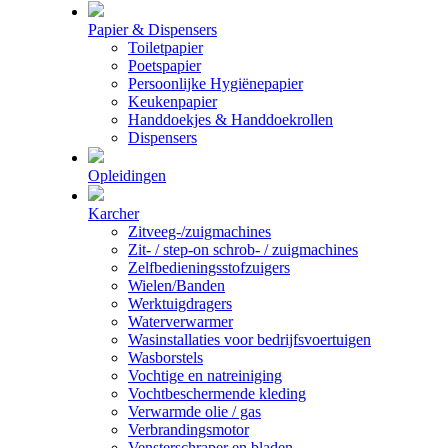
Papier & Dispensers
Toiletpapier
Poetspapier
Persoonlijke Hygiënepapier
Keukenpapier
Handdoekjes & Handdoekrollen
Dispensers
Opleidingen
Karcher
Zitveeg-/zuigmachines
Zit- / step-on schrob- / zuigmachines
Zelfbedieningsstofzuigers
Wielen/Banden
Werktuigdragers
Waterverwarmer
Wasinstallaties voor bedrijfsvoertuigen
Wasborstels
Vochtige en natreiniging
Vochtbeschermende kleding
Verwarmde olie / gas
Verbrandingsmotor
Vensterschraper en bladen