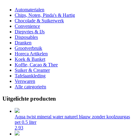
Automaterialen
Chips, Noten, Pinda's & Hartig
Chocolade & Suikerwerk
Convenience
Diepvries & IJs
Disposables
Dranken
Grootverbruik
Horeca Artikelen
Koek & Banket
Koffie, Cacao & Thee
Suiker & Creamer
Tafelaankleding
Verswaren
Alle categorieën
Uitgelichte producten
Aqua twist mineral water naturel blauw zonder koolzuurgas
pet 0.5 liter
2,93