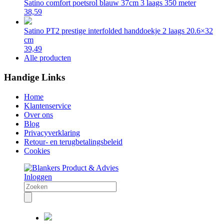
Satino comfort poetsrol blauw 37cm 3 laags 350 meter
38,59
Satino PT2 prestige interfolded handdoekje 2 laags 20.6×32
cm
39,49
Alle producten
Handige Links
Home
Klantenservice
Over ons
Blog
Privacyverklaring
Retour- en terugbetalingsbeleid
Cookies
Inloggen