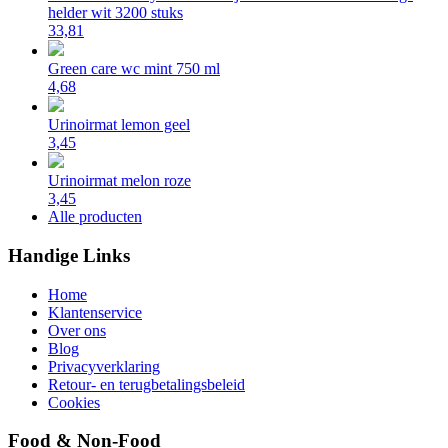
helder wit 3200 stuks
33,81
Green care wc mint 750 ml
4,68
Urinoirmat lemon geel
3,45
Urinoirmat melon roze
3,45
Alle producten
Handige Links
Home
Klantenservice
Over ons
Blog
Privacyverklaring
Retour- en terugbetalingsbeleid
Cookies
Food & Non-Food