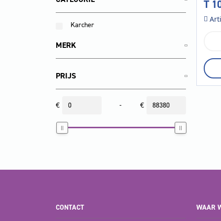
T 10
Tre
Art
Karcher
Vli
MERK
filt
200
x
PRIJS
,
T
10,
€
-
€
T
12,
Tre
Vac
2,
Tre
Vac
3
aan
CONTACT
WAAR W