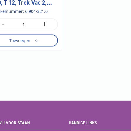
, T 12, Trek Vac 2,
k Vac 3
ikelnummer: 6.904-321.0
-
+
es
erzakken,
Toevoegen
k
k
tal
IJ VOOR STAAN
HANDIGE LINKS