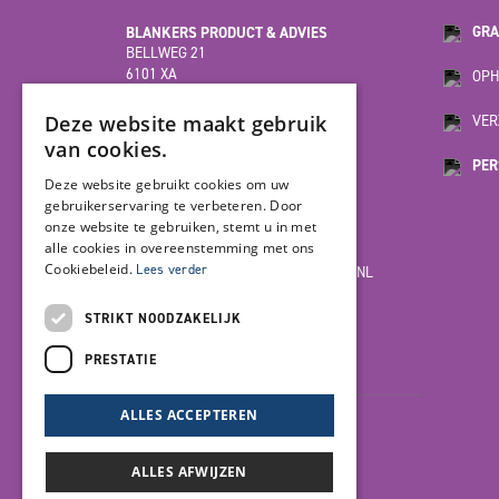
BLANKERS PRODUCT & ADVIES
GRA
BELLWEG 21
6101 XA
OPH
ECHT
(HOOFDVESTIGING)
Deze website maakt gebruik
VER
van cookies.
PER
MOESDIJK 12F
Deze website gebruikt cookies om uw
6004 AX
gebruikerservaring te verbeteren. Door
WEERT
onze website te gebruiken, stemt u in met
alle cookies in overeenstemming met ons
Cookiebeleid.
Lees verder
INFO@BLANKERSPRODUCT-ADVIES.NL
085-7923978
STRIKT NOODZAKELIJK
PRESTATIE
LET'S GET SOCIAL
ALLES ACCEPTEREN
ALLES AFWIJZEN