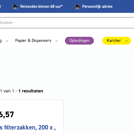
)
Verzonden
binnen 48 uur*
Persoonlijk
advies
g
Papier & Dispensers
Opleidingen
Karcher
1 van 1 -
1 resultaten
6,
57
s filterzakken, 200 x ,