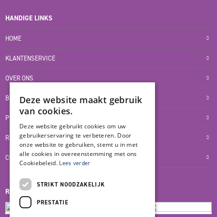
HANDIGE LINKS
HOME
KLANTENSERVICE
OVER ONS
BLOG
Deze website maakt gebruik
van cookies.
PRIVACYVERKLARING
Deze website gebruikt cookies om uw
gebruikerservaring te verbeteren. Door
RETOUR- EN TERUGBETALINGSBELEID
onze website te gebruiken, stemt u in met
alle cookies in overeenstemming met ons
COOKIES
Cookiebeleid.
Lees verder
STRIKT NOODZAKELIJK
REVIEWMERK
PRESTATIE