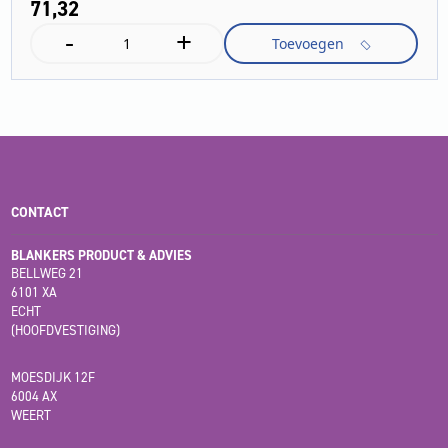
71,
32
-
+
Natfilterzakken
Toevoegen
aantal
CONTACT
BLANKERS PRODUCT & ADVIES
BELLWEG 21
6101 XA
ECHT
(HOOFDVESTIGING)
MOESDIJK 12F
6004 AX
WEERT