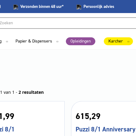
)
Verzonden
binnen 48 uur*
Persoonlijk
advies
g
Papier & Dispensers
Opleidingen
Karcher
1 van 1 -
2 resultaten
1,
99
615,
29
zi 8/1
Puzzi 8/1 Anniversary