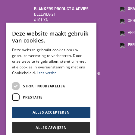
BLANKERS PRODUCT & ADVIES
GRA
BELLWEG 21
6101 XA
OPH
ECHT
(HOOFDVESTIGING)
Deze website maakt gebruik
VER
van cookies.
PER
MOESDIJK 12F
Deze website gebruikt cookies om uw
6004 AX
gebruikerservaring te verbeteren. Door
WEERT
onze website te gebruiken, stemt u in met
alle cookies in overeenstemming met ons
Cookiebeleid.
Lees verder
INFO@BLANKERSPRODUCT-ADVIES.NL
085-7923978
STRIKT NOODZAKELIJK
PRESTATIE
LET'S GET SOCIAL
ALLES ACCEPTEREN
ALLES AFWIJZEN