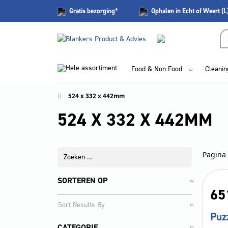
Gratis
bezorging*
Ophalen in Echt of Weert (L
Hele assortiment
Food & Non-Food
Cleanin
524 x 332 x 442mm
524 X 332 X 442MM
Pagina 
SORTEREN OP
65
Puz
CATEGORIE