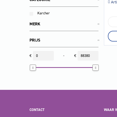
Art
Karcher
Puz
MERK
8/1
aan
PRIJS
€
-
€
CONTACT
WAAR W