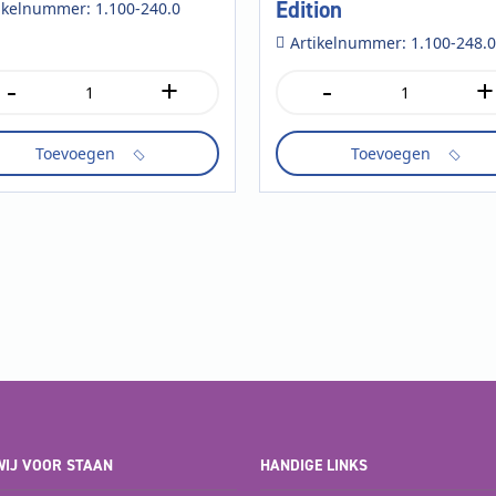
Edition
ikelnummer: 1.100-240.0
Artikelnummer: 1.100-248.0
-
+
-
+
zi
Puzzi
8/1
tal
Anniversary
Toevoegen
Toevoegen
Edition
aantal
IJ VOOR STAAN
HANDIGE LINKS