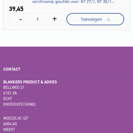
verchroomd, geschikt voor: NT 27/1, NT 30/1…
39,
45
-
+
Zuigbuis,
Toevoegen
2
x,
NT,
DN
35,
lengte
550
mm,
CONTACT
staal
verchroomd,
geschikt
BLANKERS PRODUCT & ADVIES
voor:
BELLWEG 21
NT
6101 XA
27/1,
ECHT
NT
(HOOFDVESTIGING)
30/1...
aantal
MOESDIJK 12F
6004 AX
WEERT