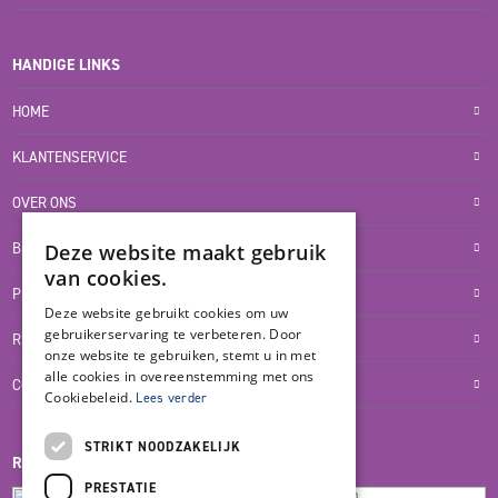
HANDIGE LINKS
HOME
KLANTENSERVICE
OVER ONS
BLOG
Deze website maakt gebruik
van cookies.
PRIVACYVERKLARING
Deze website gebruikt cookies om uw
gebruikerservaring te verbeteren. Door
RETOUR- EN TERUGBETALINGSBELEID
onze website te gebruiken, stemt u in met
alle cookies in overeenstemming met ons
COOKIES
Cookiebeleid.
Lees verder
STRIKT NOODZAKELIJK
REVIEWMERK
PRESTATIE