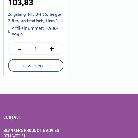
103,
83
Zuigslang, NT, DN 35, lengte
2,5 m, antistatisch, klem 1,0,
bajonet 1,0
Artikelnummer: 6.906-
896.0
-
+
Zuigslang,
NT,
DN
Toevoegen
35,
lengte
2,5
m,
antistatisch,
klem
1,0,
bajonet
1,0
CONTACT
aantal
BLANKERS PRODUCT & ADVIES
BELLWEG 21