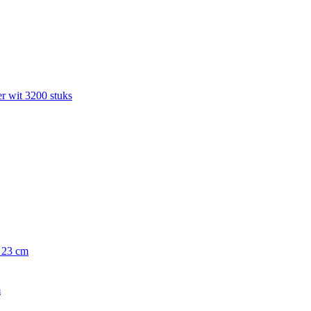
r wit 3200 stuks
x 23 cm
m