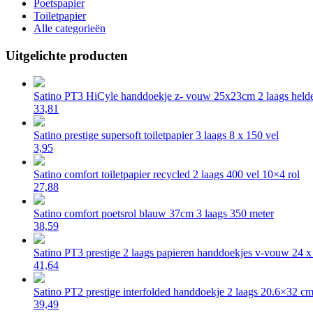
Poetspapier
Toiletpapier
Alle categorieën
Uitgelichte producten
Satino PT3 HiCyle handdoekje z- vouw 25x23cm 2 laags helde
33,81
Satino prestige supersoft toiletpapier 3 laags 8 x 150 vel
3,95
Satino comfort toiletpapier recycled 2 laags 400 vel 10×4 rol
27,88
Satino comfort poetsrol blauw 37cm 3 laags 350 meter
38,59
Satino PT3 prestige 2 laags papieren handdoekjes v-vouw 24 
41,64
Satino PT2 prestige interfolded handdoekje 2 laags 20.6×32 c
39,49