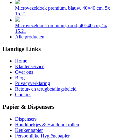
Microvezeldoek premium, blauw, 40×40 cm, 5x
15,21
Microvezeldoek premium, rood, 40×40 cm, 5x
15,21
Alle producten
Handige Links
Home
Klantenservice
Over ons
Blog
Privacyverklaring
Retour- en terugbetalingsbeleid
Cookies
Papier & Dispensers
Dispensers
Handdoekjes & Handdoekrollen
Keukenpapier
Persoonlijke Hygiënepapier