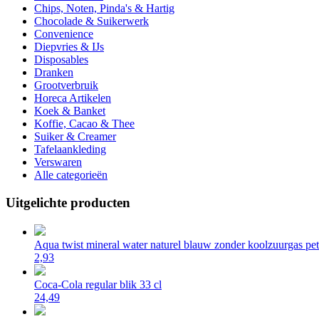
Chips, Noten, Pinda's & Hartig
Chocolade & Suikerwerk
Convenience
Diepvries & IJs
Disposables
Dranken
Grootverbruik
Horeca Artikelen
Koek & Banket
Koffie, Cacao & Thee
Suiker & Creamer
Tafelaankleding
Verswaren
Alle categorieën
Uitgelichte producten
Aqua twist mineral water naturel blauw zonder koolzuurgas pet 
2,93
Coca-Cola regular blik 33 cl
24,49