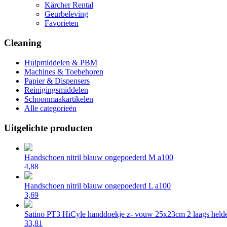
Kärcher Rental
Geurbeleving
Favorieten
Cleaning
Hulpmiddelen & PBM
Machines & Toebehoren
Papier & Dispensers
Reinigingsmiddelen
Schoonmaakartikelen
Alle categorieën
Uitgelichte producten
Handschoen nitril blauw ongepoederd M a100
4,88
Handschoen nitril blauw ongepoederd L a100
3,69
Satino PT3 HiCyle handdoekje z- vouw 25x23cm 2 laags helde
33,81