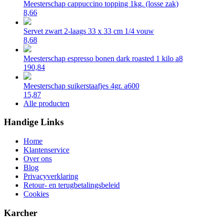
Meesterschap cappuccino topping 1kg. (losse zak)
8,66
Servet zwart 2-laags 33 x 33 cm 1/4 vouw
8,68
Meesterschap espresso bonen dark roasted 1 kilo a8
190,84
Meesterschap suikerstaafjes 4gr. a600
15,87
Alle producten
Handige Links
Home
Klantenservice
Over ons
Blog
Privacyverklaring
Retour- en terugbetalingsbeleid
Cookies
Karcher