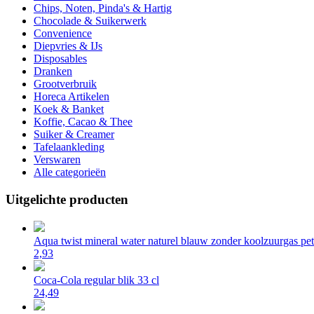
Chips, Noten, Pinda's & Hartig
Chocolade & Suikerwerk
Convenience
Diepvries & IJs
Disposables
Dranken
Grootverbruik
Horeca Artikelen
Koek & Banket
Koffie, Cacao & Thee
Suiker & Creamer
Tafelaankleding
Verswaren
Alle categorieën
Uitgelichte producten
Aqua twist mineral water naturel blauw zonder koolzuurgas pet 
2,93
Coca-Cola regular blik 33 cl
24,49