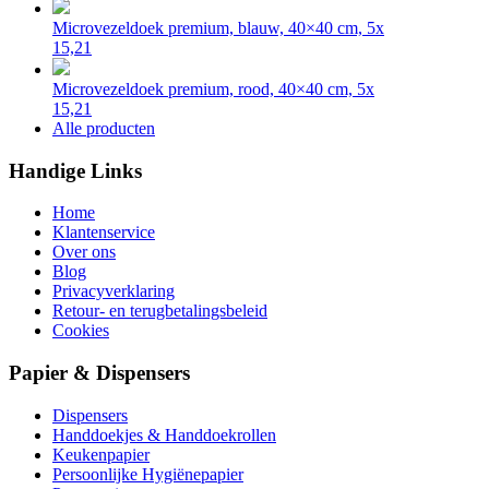
Microvezeldoek premium, blauw, 40×40 cm, 5x
15,21
Microvezeldoek premium, rood, 40×40 cm, 5x
15,21
Alle producten
Handige Links
Home
Klantenservice
Over ons
Blog
Privacyverklaring
Retour- en terugbetalingsbeleid
Cookies
Papier & Dispensers
Dispensers
Handdoekjes & Handdoekrollen
Keukenpapier
Persoonlijke Hygiënepapier