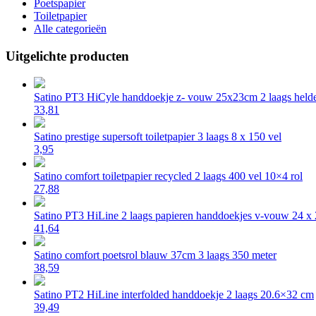
Poetspapier
Toiletpapier
Alle categorieën
Uitgelichte producten
Satino PT3 HiCyle handdoekje z- vouw 25x23cm 2 laags helde
33,81
Satino prestige supersoft toiletpapier 3 laags 8 x 150 vel
3,95
Satino comfort toiletpapier recycled 2 laags 400 vel 10×4 rol
27,88
Satino PT3 HiLine 2 laags papieren handdoekjes v-vouw 24 x
41,64
Satino comfort poetsrol blauw 37cm 3 laags 350 meter
38,59
Satino PT2 HiLine interfolded handdoekje 2 laags 20.6×32 cm
39,49