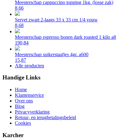
Meesterschap cappuccino topping 1kg. (losse zak)
8,66
Servet zwart 2-laags 33 x 33 cm 1/4 vouw
8,68
Meesterschap espresso bonen dark roasted 1 kilo a8
190,84
Meesterschap suikerstaafjes 4gr. a600
15,87
Alle producten
Handige Links
Home
Klantenservice
Over ons
Blog
Privacyverklaring
Retour- en terugbetalingsbeleid
Cookies
Karcher