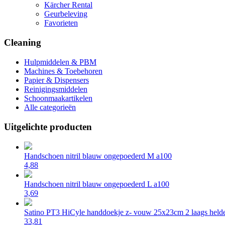
Kärcher Rental
Geurbeleving
Favorieten
Cleaning
Hulpmiddelen & PBM
Machines & Toebehoren
Papier & Dispensers
Reinigingsmiddelen
Schoonmaakartikelen
Alle categorieën
Uitgelichte producten
Handschoen nitril blauw ongepoederd M a100
4,88
Handschoen nitril blauw ongepoederd L a100
3,69
Satino PT3 HiCyle handdoekje z- vouw 25x23cm 2 laags helde
33,81