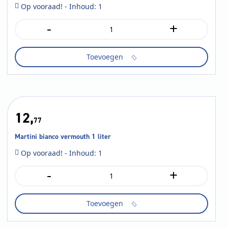
Op vooraad! - Inhoud: 1
-
+
Brana
Vieja
Blanco
Toevoegen
chardonnay
schroefdop
0.75
liter
aantal
12,
77
Martini bianco vermouth 1 liter
Op vooraad! - Inhoud: 1
-
+
Martini
bianco
vermouth
Toevoegen
1
liter
aantal