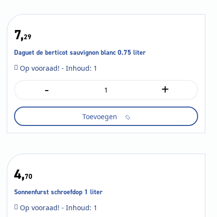
7,
29
Daguet de berticot sauvignon blanc 0.75 liter
Op vooraad! - Inhoud: 1
-
+
Daguet
de
berticot
Toevoegen
sauvignon
blanc
0.75
liter
aantal
4,
70
Sonnenfurst schroefdop 1 liter
Op vooraad! - Inhoud: 1