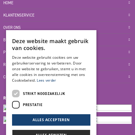
HOME
KLANTENSERVICE
OVER ONS
BLOG
Deze website maakt gebruik
van cookies.
PRIVACYVERKLARING
Deze website gebruikt cookies om uw
gebruikerservaring te verbeteren. Door
RETOUR- EN TERUGBETALINGSBELEID
onze website te gebruiken, stemt u in met
alle cookies in overeenstemming met ons
COOKIES
Cookiebeleid.
Lees verder
STRIKT NOODZAKELIJK
REVIEWMERK
PRESTATIE
ALLES ACCEPTEREN