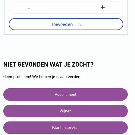
-
+
Sonnenfurst
schroefdop
1
Toevoegen
liter
aantal
NIET GEVONDEN WAT JE ZOCHT?
Geen probleem! We helpen je graag verder.
Assortiment
Wijnen
Klantenservice