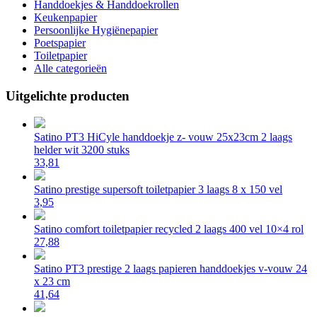
Handdoekjes & Handdoekrollen
Keukenpapier
Persoonlijke Hygiënepapier
Poetspapier
Toiletpapier
Alle categorieën
Uitgelichte producten
Satino PT3 HiCyle handdoekje z- vouw 25x23cm 2 laags
helder wit 3200 stuks
33,81
Satino prestige supersoft toiletpapier 3 laags 8 x 150 vel
3,95
Satino comfort toiletpapier recycled 2 laags 400 vel 10×4 rol
27,88
Satino PT3 prestige 2 laags papieren handdoekjes v-vouw 24
x 23 cm
41,64