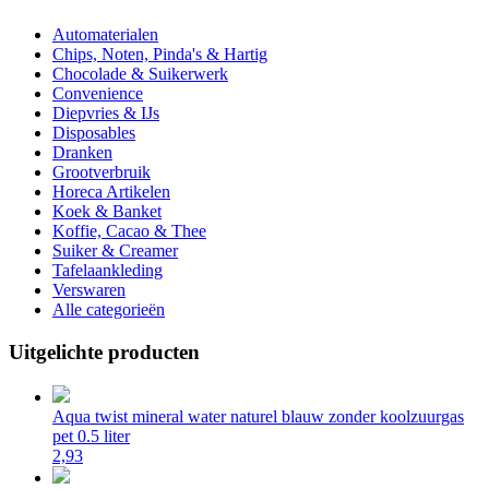
Automaterialen
Chips, Noten, Pinda's & Hartig
Chocolade & Suikerwerk
Convenience
Diepvries & IJs
Disposables
Dranken
Grootverbruik
Horeca Artikelen
Koek & Banket
Koffie, Cacao & Thee
Suiker & Creamer
Tafelaankleding
Verswaren
Alle categorieën
Uitgelichte producten
Aqua twist mineral water naturel blauw zonder koolzuurgas
pet 0.5 liter
2,93