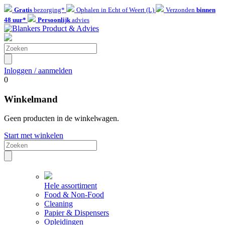
Gratis
bezorging*
Ophalen in Echt of Weert (L)
Verzonden
binnen
48 uur*
Persoonlijk
advies
Inloggen / aanmelden
0
Winkelmand
Geen producten in de winkelwagen.
Start met winkelen
Hele assortiment
Food & Non-Food
Cleaning
Papier & Dispensers
Opleidingen