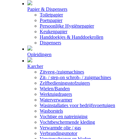
Papier & Dispensers
Toiletpapier
Poetspapier
Persoonlijke Hygiënepapier
Keukenpapier
Handdoekjes & Handdoekrollen
Dispensers
Opleidingen
Karcher
Zitveeg-/zuigmachines
Zit- / step-on schrob- / zuigmachines
Zelfbedieningsstofzuigers
Wielen/Banden
Werktuigdragers
Waterverwarmer
Wasinstallaties voor bedrijfsvoertuigen
Wasborstels
Vochtige en natreiniging
Vochtbeschermende kleding
Verwarmde olie / gas
Verbrandingsmotor
Vensterschraper en bladen