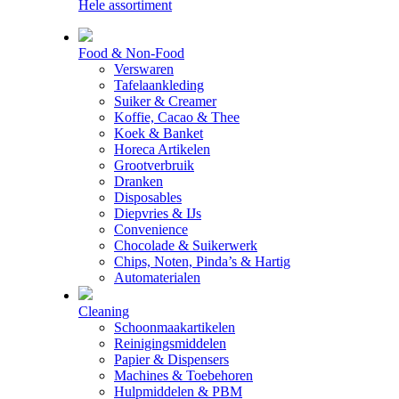
Hele assortiment
Food & Non-Food
Verswaren
Tafelaankleding
Suiker & Creamer
Koffie, Cacao & Thee
Koek & Banket
Horeca Artikelen
Grootverbruik
Dranken
Disposables
Diepvries & IJs
Convenience
Chocolade & Suikerwerk
Chips, Noten, Pinda’s & Hartig
Automaterialen
Cleaning
Schoonmaakartikelen
Reinigingsmiddelen
Papier & Dispensers
Machines & Toebehoren
Hulpmiddelen & PBM