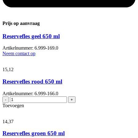
Prijs op aanvraag
Reservefles geel 650 ml
Artikelnummer: 6.999-169.0
Neem contact op
15,
12
Reservefles rood 650 ml
Artikelnummer: 6.999-166.0
Reservefles
-
+
rood
Toevoegen
650
ml
aantal
14,
37
Reservefles groen 650 ml