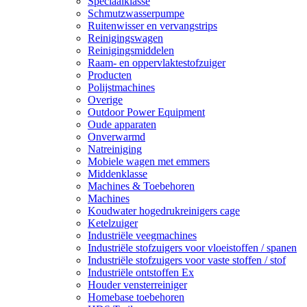
Speciaalklasse
Schmutzwasserpumpe
Ruitenwisser en vervangstrips
Reinigingswagen
Reinigingsmiddelen
Raam- en oppervlaktestofzuiger
Producten
Polijstmachines
Overige
Outdoor Power Equipment
Oude apparaten
Onverwarmd
Natreiniging
Mobiele wagen met emmers
Middenklasse
Machines & Toebehoren
Machines
Koudwater hogedrukreinigers cage
Ketelzuiger
Industriële veegmachines
Industriële stofzuigers voor vloeistoffen / spanen
Industriële stofzuigers voor vaste stoffen / stof
Industriële ontstoffen Ex
Houder vensterreiniger
Homebase toebehoren