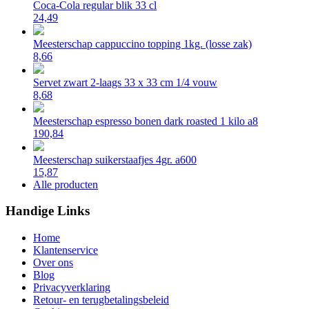
Coca-Cola regular blik 33 cl
24,49
Meesterschap cappuccino topping 1kg. (losse zak)
8,66
Servet zwart 2-laags 33 x 33 cm 1/4 vouw
8,68
Meesterschap espresso bonen dark roasted 1 kilo a8
190,84
Meesterschap suikerstaafjes 4gr. a600
15,87
Alle producten
Handige Links
Home
Klantenservice
Over ons
Blog
Privacyverklaring
Retour- en terugbetalingsbeleid