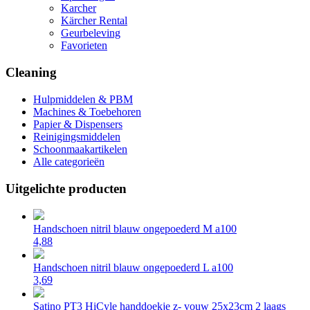
Karcher
Kärcher Rental
Geurbeleving
Favorieten
Cleaning
Hulpmiddelen & PBM
Machines & Toebehoren
Papier & Dispensers
Reinigingsmiddelen
Schoonmaakartikelen
Alle categorieën
Uitgelichte producten
Handschoen nitril blauw ongepoederd M a100
4,88
Handschoen nitril blauw ongepoederd L a100
3,69
Satino PT3 HiCyle handdoekje z- vouw 25x23cm 2 laags