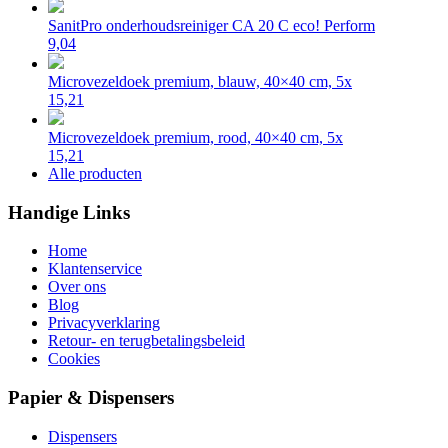
SanitPro onderhoudsreiniger CA 20 C eco! Perform
9,04
Microvezeldoek premium, blauw, 40×40 cm, 5x
15,21
Microvezeldoek premium, rood, 40×40 cm, 5x
15,21
Alle producten
Handige Links
Home
Klantenservice
Over ons
Blog
Privacyverklaring
Retour- en terugbetalingsbeleid
Cookies
Papier & Dispensers
Dispensers