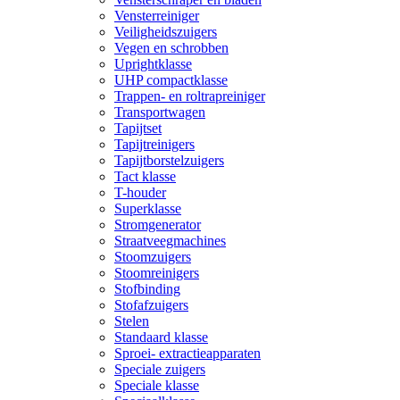
Vensterreiniger
Veiligheidszuigers
Vegen en schrobben
Uprightklasse
UHP compactklasse
Trappen- en roltrapreiniger
Transportwagen
Tapijtset
Tapijtreinigers
Tapijtborstelzuigers
Tact klasse
T-houder
Superklasse
Stromgenerator
Straatveegmachines
Stoomzuigers
Stoomreinigers
Stofbinding
Stofafzuigers
Stelen
Standaard klasse
Sproei- extractieapparaten
Speciale zuigers
Speciale klasse