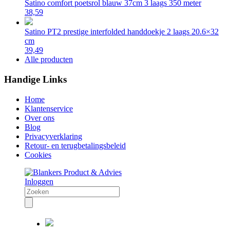
Satino comfort poetsrol blauw 37cm 3 laags 350 meter
38,59
Satino PT2 prestige interfolded handdoekje 2 laags 20.6×32
cm
39,49
Alle producten
Handige Links
Home
Klantenservice
Over ons
Blog
Privacyverklaring
Retour- en terugbetalingsbeleid
Cookies
Inloggen