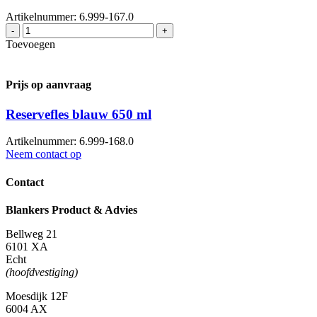
Artikelnummer: 6.999-167.0
Reservefles
-
+
groen
Toevoegen
650
ml
aantal
Prijs op aanvraag
Reservefles blauw 650 ml
Artikelnummer: 6.999-168.0
Neem contact op
Contact
Blankers Product & Advies
Bellweg 21
6101 XA
Echt
(hoofdvestiging)
Moesdijk 12F
6004 AX