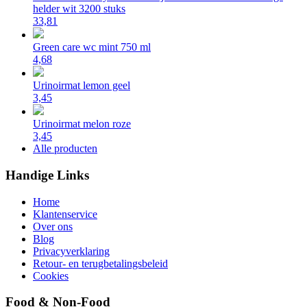
helder wit 3200 stuks
33,81
Green care wc mint 750 ml
4,68
Urinoirmat lemon geel
3,45
Urinoirmat melon roze
3,45
Alle producten
Handige Links
Home
Klantenservice
Over ons
Blog
Privacyverklaring
Retour- en terugbetalingsbeleid
Cookies
Food & Non-Food