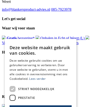
Weert
info@blankersproduct-advies.nl
085-7923978
Let's get social
Waar wij voor staan
Gratis
bezorging*
Ophalen in Echt of Weert (L)
Verzonden
binnen 48 uur*
Persoonlijk
advies
Deze website maakt gebruik
Handige Links
van cookies.
Deze website gebruikt cookies om uw
Home
gebruikerservaring te verbeteren. Door
Klantenservice
onze website te gebruiken, stemt u in met
Over ons
alle cookies in overeenstemming met ons
Blog
Cookiebeleid.
Lees verder
Privacyverklaring
Retour- en terugbetalingsbeleid
Cookies
STRIKT NOODZAKELIJK
Reviewmerk
PRESTATIE