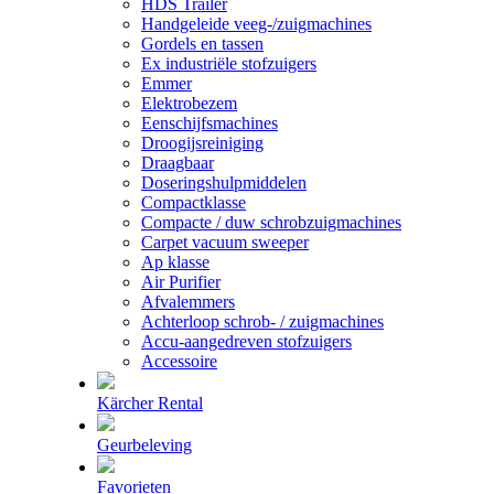
HDS Trailer
Handgeleide veeg-/zuigmachines
Gordels en tassen
Ex industriële stofzuigers
Emmer
Elektrobezem
Eenschijfsmachines
Droogijsreiniging
Draagbaar
Doseringshulpmiddelen
Compactklasse
Compacte / duw schrobzuigmachines
Carpet vacuum sweeper
Ap klasse
Air Purifier
Afvalemmers
Achterloop schrob- / zuigmachines
Accu-aangedreven stofzuigers
Accessoire
Kärcher Rental
Geurbeleving
Favorieten