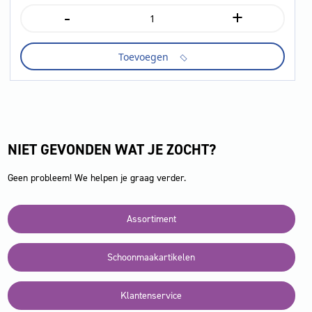
-
+
Satino
AR1
luchtverfrisser
Toevoegen
white
mountain
6x225ml
aantal
NIET GEVONDEN WAT JE ZOCHT?
Geen probleem! We helpen je graag verder.
Assortiment
Schoonmaakartikelen
Klantenservice