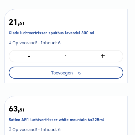
21,
51
Glade luchtverfrisser spuitbus lavendel 300 ml
Op vooraad! - Inhoud: 6
-
+
Glade
luchtverfrisser
spuitbus
Toevoegen
lavendel
300
ml
aantal
63,
51
Satino AR1 luchtverfrisser white mountain 6x225ml
Op vooraad! - Inhoud: 6