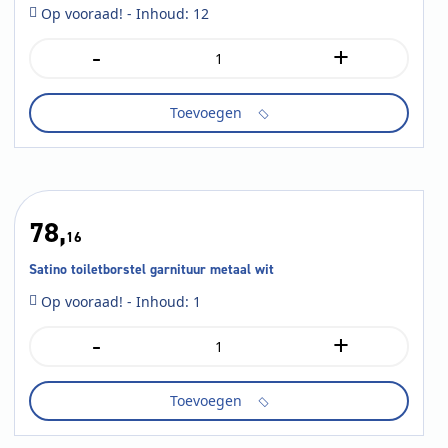
Op vooraad! - Inhoud: 12
-
+
Tork
luchtverfrisser
vulling
Toevoegen
tropical
aantal
78,
16
Satino toiletborstel garnituur metaal wit
Op vooraad! - Inhoud: 1
-
+
Satino
toiletborstel
garnituur
Toevoegen
metaal
wit
aantal