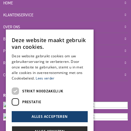
HOME
KLANTENSERVICE
OVER ONS
BLOG
Deze website maakt gebruik
van cookies.
PRIVACYVERKLARING
Deze website gebruikt cookies om uw
gebruikerservaring te verbeteren. Door
RETOUR- EN TERUGBETALINGSBELEID
onze website te gebruiken, stemt u in met
alle cookies in overeenstemming met ons
COOKIES
Cookiebeleid.
Lees verder
STRIKT NOODZAKELIJK
REVIEWMERK
PRESTATIE
ALLES ACCEPTEREN