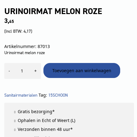
URINOIRMAT MELON ROZE
3,
45
(Incl BTW:
4,17
)
Artikelnummer: 87013
Urinoirmat melon roze
Urinoirmat
Toevoegen aan winkelwagen
-
+
melon
roze
aantal
Tag:
Sanitairmaterialen
15SCHOON
Gratis bezorging*
Ophalen in Echt of Weert (L)
Verzonden binnen 48 uur*