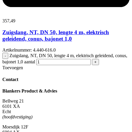
357,
49
Zuigslang, NT, DN 50, lengte 4 m, elektrisch
geleidend, conus, bajonet 1,0
Artikelnummer: 4.440-616.0
Zuigslang, NT, DN 50, lengte 4 m, elektrisch geleidend, conus,
-
bajonet 1,0 aantal
+
Toevoegen
Contact
Blankers Product & Advies
Bellweg 21
6101 XA
Echt
(hoofdvestiging)
Moesdijk 12F