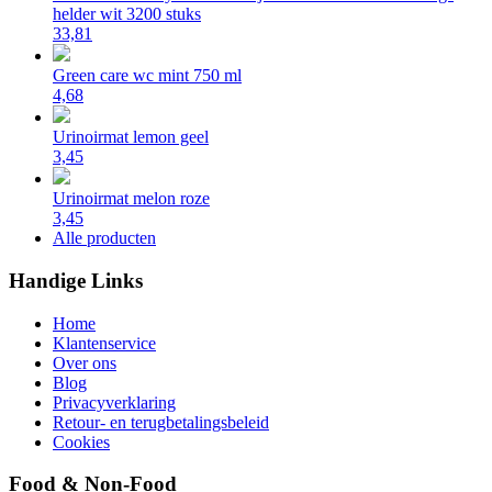
helder wit 3200 stuks
33,81
Green care wc mint 750 ml
4,68
Urinoirmat lemon geel
3,45
Urinoirmat melon roze
3,45
Alle producten
Handige Links
Home
Klantenservice
Over ons
Blog
Privacyverklaring
Retour- en terugbetalingsbeleid
Cookies
Food & Non-Food