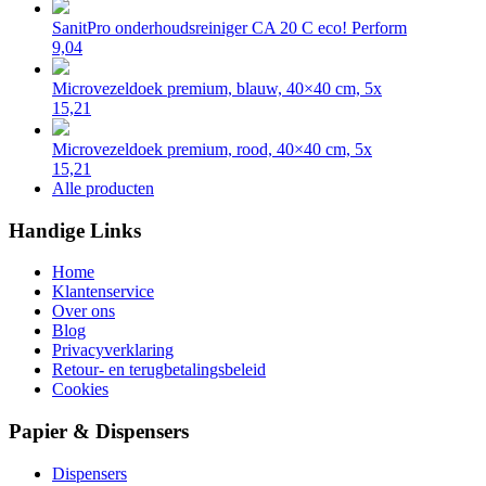
SanitPro onderhoudsreiniger CA 20 C eco! Perform
9,04
Microvezeldoek premium, blauw, 40×40 cm, 5x
15,21
Microvezeldoek premium, rood, 40×40 cm, 5x
15,21
Alle producten
Handige Links
Home
Klantenservice
Over ons
Blog
Privacyverklaring
Retour- en terugbetalingsbeleid
Cookies
Papier & Dispensers
Dispensers