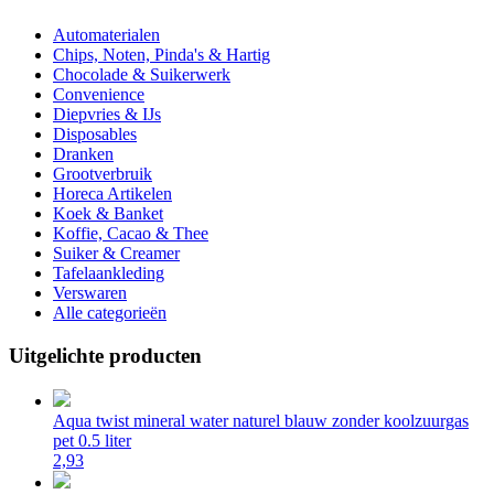
Automaterialen
Chips, Noten, Pinda's & Hartig
Chocolade & Suikerwerk
Convenience
Diepvries & IJs
Disposables
Dranken
Grootverbruik
Horeca Artikelen
Koek & Banket
Koffie, Cacao & Thee
Suiker & Creamer
Tafelaankleding
Verswaren
Alle categorieën
Uitgelichte producten
Aqua twist mineral water naturel blauw zonder koolzuurgas
pet 0.5 liter
2,93