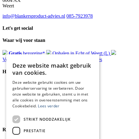
6004 AX
Weert
info@blankersproduct-advies.nl
085-7923978
Let's get social
Waar wij voor staan
Gratis
bezorging*
Ophalen in Echt of Weert (L)
Verzonden
binnen 48 uur*
Persoonlijk
advies
Deze website maakt gebruik
van cookies.
Handige Links
Deze website gebruikt cookies om uw
Home
gebruikerservaring te verbeteren. Door
Klantenservice
onze website te gebruiken, stemt u in met
Over ons
alle cookies in overeenstemming met ons
Blog
Cookiebeleid.
Lees verder
Privacyverklaring
Retour- en terugbetalingsbeleid
Cookies
STRIKT NOODZAKELIJK
Reviewmerk
PRESTATIE