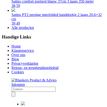
Satino comfort poetsrol blauw 37cm 3 laags 350 meter
38,59
Satino PT2 prestige interfolded handdoekje 2 laags 20.6×32
cm
39,49
Alle producten
Handige Links
Home
Klantenservice
Over ons
Blog
Privacyverklaring
Retour- en terugbetalingsbeleid
Cookies
Inloggen