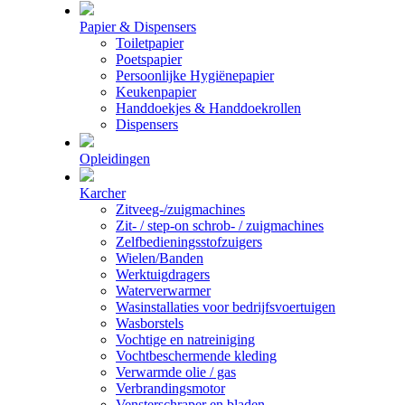
Papier & Dispensers
Toiletpapier
Poetspapier
Persoonlijke Hygiënepapier
Keukenpapier
Handdoekjes & Handdoekrollen
Dispensers
Opleidingen
Karcher
Zitveeg-/zuigmachines
Zit- / step-on schrob- / zuigmachines
Zelfbedieningsstofzuigers
Wielen/Banden
Werktuigdragers
Waterverwarmer
Wasinstallaties voor bedrijfsvoertuigen
Wasborstels
Vochtige en natreiniging
Vochtbeschermende kleding
Verwarmde olie / gas
Verbrandingsmotor
Vensterschraper en bladen