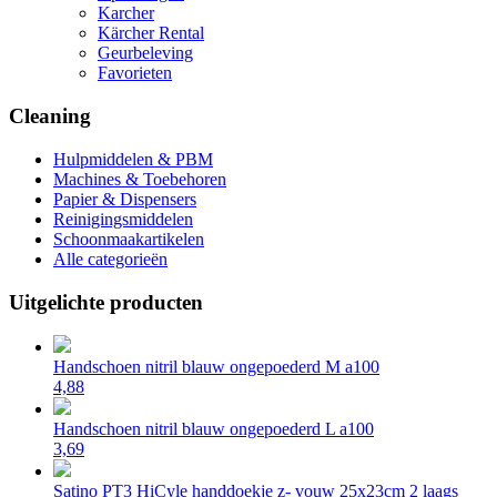
Karcher
Kärcher Rental
Geurbeleving
Favorieten
Cleaning
Hulpmiddelen & PBM
Machines & Toebehoren
Papier & Dispensers
Reinigingsmiddelen
Schoonmaakartikelen
Alle categorieën
Uitgelichte producten
Handschoen nitril blauw ongepoederd M a100
4,88
Handschoen nitril blauw ongepoederd L a100
3,69
Satino PT3 HiCyle handdoekje z- vouw 25x23cm 2 laags