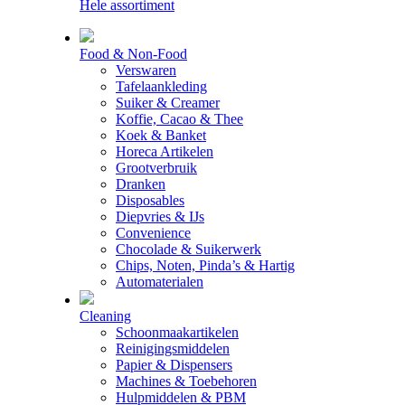
Hele assortiment
Food & Non-Food
Verswaren
Tafelaankleding
Suiker & Creamer
Koffie, Cacao & Thee
Koek & Banket
Horeca Artikelen
Grootverbruik
Dranken
Disposables
Diepvries & IJs
Convenience
Chocolade & Suikerwerk
Chips, Noten, Pinda’s & Hartig
Automaterialen
Cleaning
Schoonmaakartikelen
Reinigingsmiddelen
Papier & Dispensers
Machines & Toebehoren
Hulpmiddelen & PBM