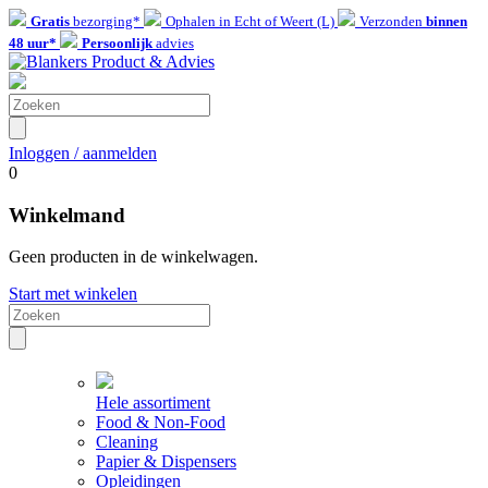
Gratis
bezorging*
Ophalen in Echt of Weert (L)
Verzonden
binnen
48 uur*
Persoonlijk
advies
Inloggen / aanmelden
0
Winkelmand
Geen producten in de winkelwagen.
Start met winkelen
Hele assortiment
Food & Non-Food
Cleaning
Papier & Dispensers
Opleidingen