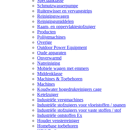
Speciaalklasse
Schmutzwasserpumpe
Ruitenwisser en vervangstrips
Reinigingswagen
Reinigingsmiddelen
Raam- en oppervlaktestofzuiger
Producten
Polijstmachines
Overige
Outdoor Power Equipment
Oude apparaten
Onverwarmd
Natreiniging
Mobiele wagen met emmers
Middenklasse
Machines & Toebehoren
Machines
Koudwater hogedrukreinigers cage
Ketelzuiger
Industriële veegmachines
Industriële stofzuigers voor vloeistoffen / spanen
Industriële stofzuigers voor vaste stoffen / stof
Industriële ontstoffen Ex
Houder vensterreiniger
Homebase toebehoren