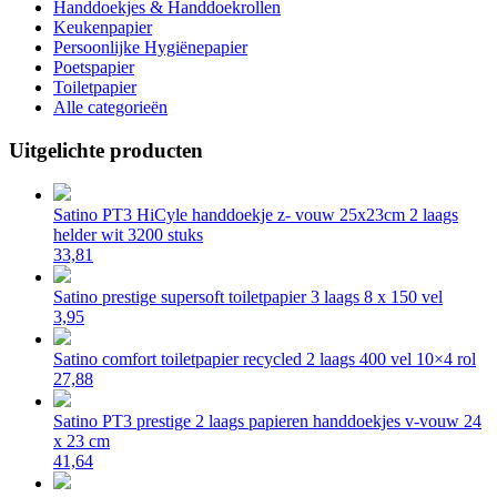
Handdoekjes & Handdoekrollen
Keukenpapier
Persoonlijke Hygiënepapier
Poetspapier
Toiletpapier
Alle categorieën
Uitgelichte producten
Satino PT3 HiCyle handdoekje z- vouw 25x23cm 2 laags
helder wit 3200 stuks
33,81
Satino prestige supersoft toiletpapier 3 laags 8 x 150 vel
3,95
Satino comfort toiletpapier recycled 2 laags 400 vel 10×4 rol
27,88
Satino PT3 prestige 2 laags papieren handdoekjes v-vouw 24
x 23 cm
41,64