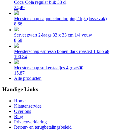
Coca-Cola regular blik 33 cl
24,49
Meesterschap cappuccino topping 1kg. (losse zak)
8,66
Servet zwart 2-laags 33 x 33 cm 1/4 vouw
8,68
Meesterschap espresso bonen dark roasted 1 kilo a8
190,84
Meesterschap suikerstaafjes 4gr. a600
15,87
Alle producten
Handige Links
Home
Klantenservice
Over ons
Blog
Privacyverklaring
Retour- en terugbetalingsbeleid