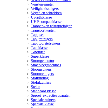
Vensterreiniger
Veiligheidszuigers
Vegen en schrobben
Uprightklasse
UHP compactklasse
Trappen- en roltrapreiniger
Transportwagen
Tapijtset
Tapijtreinigers
Tapijtborstelzuigers
Tact klasse
T-houder
Superklasse
Stromgenerator
Straatveegmachines
Stoomzuigers
Stoomreinigers
Stofbinding
Stofafzuigers
Stelen
Standaard klasse
Sproei- extractieapparaten
Speciale zuigers
Speciale klasse