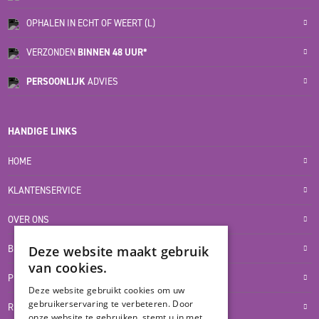
OPHALEN IN ECHT OF WEERT (L)
VERZONDEN
BINNEN 48 UUR*
PERSOONLIJK
ADVIES
HANDIGE LINKS
HOME
KLANTENSERVICE
OVER ONS
BLOG
Deze website maakt gebruik
van cookies.
PRIVACYVERKLARING
Deze website gebruikt cookies om uw
gebruikerservaring te verbeteren. Door
RETOUR- EN TERUGBETALINGSBELEID
onze website te gebruiken, stemt u in met