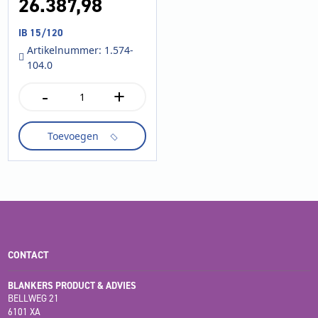
26.387,
98
IB 15/120
Artikelnummer: 1.574-
104.0
-
+
IB
15/120
aantal
Toevoegen
CONTACT
BLANKERS PRODUCT & ADVIES
BELLWEG 21
6101 XA