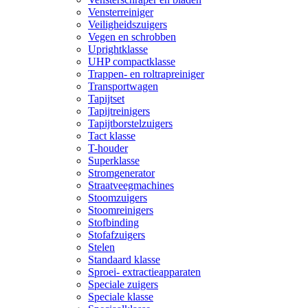
Vensterreiniger
Veiligheidszuigers
Vegen en schrobben
Uprightklasse
UHP compactklasse
Trappen- en roltrapreiniger
Transportwagen
Tapijtset
Tapijtreinigers
Tapijtborstelzuigers
Tact klasse
T-houder
Superklasse
Stromgenerator
Straatveegmachines
Stoomzuigers
Stoomreinigers
Stofbinding
Stofafzuigers
Stelen
Standaard klasse
Sproei- extractieapparaten
Speciale zuigers
Speciale klasse