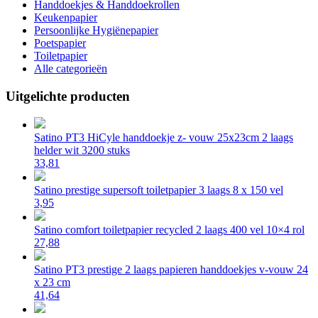
Handdoekjes & Handdoekrollen
Keukenpapier
Persoonlijke Hygiënepapier
Poetspapier
Toiletpapier
Alle categorieën
Uitgelichte producten
Satino PT3 HiCyle handdoekje z- vouw 25x23cm 2 laags
helder wit 3200 stuks
33,81
Satino prestige supersoft toiletpapier 3 laags 8 x 150 vel
3,95
Satino comfort toiletpapier recycled 2 laags 400 vel 10×4 rol
27,88
Satino PT3 prestige 2 laags papieren handdoekjes v-vouw 24
x 23 cm
41,64