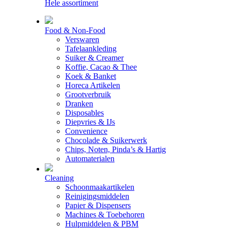
Hele assortiment
Food & Non-Food
Verswaren
Tafelaankleding
Suiker & Creamer
Koffie, Cacao & Thee
Koek & Banket
Horeca Artikelen
Grootverbruik
Dranken
Disposables
Diepvries & IJs
Convenience
Chocolade & Suikerwerk
Chips, Noten, Pinda’s & Hartig
Automaterialen
Cleaning
Schoonmaakartikelen
Reinigingsmiddelen
Papier & Dispensers
Machines & Toebehoren
Hulpmiddelen & PBM