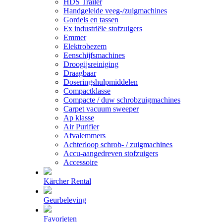
HDS Trailer
Handgeleide veeg-/zuigmachines
Gordels en tassen
Ex industriële stofzuigers
Emmer
Elektrobezem
Eenschijfsmachines
Droogijsreiniging
Draagbaar
Doseringshulpmiddelen
Compactklasse
Compacte / duw schrobzuigmachines
Carpet vacuum sweeper
Ap klasse
Air Purifier
Afvalemmers
Achterloop schrob- / zuigmachines
Accu-aangedreven stofzuigers
Accessoire
Kärcher Rental
Geurbeleving
Favorieten