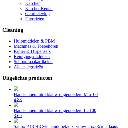
Karcher
Kärcher Rental
Geurbeleving
Favorieten
Cleaning
Hulpmiddelen & PBM
Machines & Toebehoren
Papier & Dispensers
Reinigingsmiddelen
Schoonmaakartikelen
Alle categorieën
Uitgelichte producten
Handschoen nitril blauw ongepoederd M a100
4,88
Handschoen nitril blauw ongepoederd L a100
3,69
Satino PT3 HiCyle handdoekje z- vouw 25x23cm 2 laags