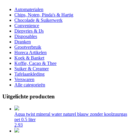
Automaterialen
Chips, Noten, Pinda's & Hartig
Chocolade & Suikerwerk
Convenience
Diepvries & IJs
Disposables
Dranken
Grootverbruik
Horeca Artikelen
Koek & Banket
Koffie, Cacao & Thee
Suiker & Creamer
Tafelaankleding
Verswaren
Alle categorieën
Uitgelichte producten
Aqua twist mineral water naturel blauw zonder koolzuurgas
pet 0.5 liter
2,93