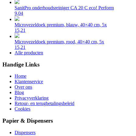
SanitPro onderhoudsreiniger CA 20 C eco! Perform
9,04
Microvezeldoek premium, blauw, 40×40 cm, 5x
15,21
Microvezeldoek premium, rood, 40×40 cm, 5x
15,21
Alle producten
Handige Links
Home
Klantenservice
Over ons
Blog
Privacyverklaring
Retour- en terugbetalingsbeleid
Cookies
Papier & Dispensers
Dispensers