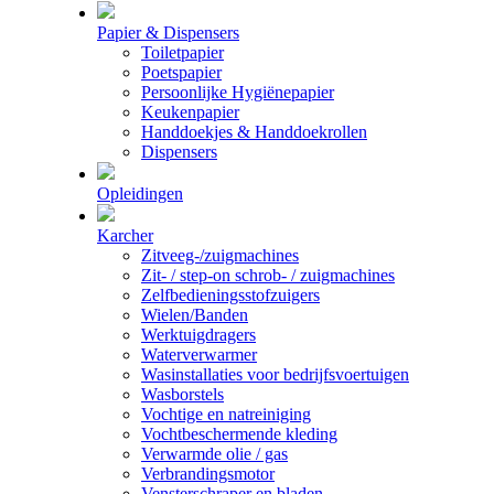
Papier & Dispensers
Toiletpapier
Poetspapier
Persoonlijke Hygiënepapier
Keukenpapier
Handdoekjes & Handdoekrollen
Dispensers
Opleidingen
Karcher
Zitveeg-/zuigmachines
Zit- / step-on schrob- / zuigmachines
Zelfbedieningsstofzuigers
Wielen/Banden
Werktuigdragers
Waterverwarmer
Wasinstallaties voor bedrijfsvoertuigen
Wasborstels
Vochtige en natreiniging
Vochtbeschermende kleding
Verwarmde olie / gas
Verbrandingsmotor
Vensterschraper en bladen