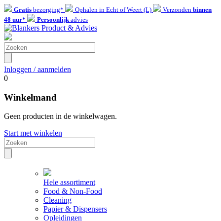
Gratis
bezorging*
Ophalen in Echt of Weert (L)
Verzonden
binnen
48 uur*
Persoonlijk
advies
Inloggen / aanmelden
0
Winkelmand
Geen producten in de winkelwagen.
Start met winkelen
Hele assortiment
Food & Non-Food
Cleaning
Papier & Dispensers
Opleidingen