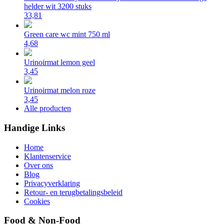
helder wit 3200 stuks
33,81
Green care wc mint 750 ml
4,68
Urinoirmat lemon geel
3,45
Urinoirmat melon roze
3,45
Alle producten
Handige Links
Home
Klantenservice
Over ons
Blog
Privacyverklaring
Retour- en terugbetalingsbeleid
Cookies
Food & Non-Food