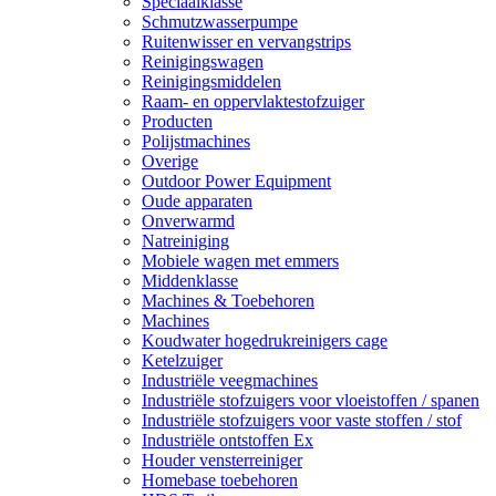
Speciaalklasse
Schmutzwasserpumpe
Ruitenwisser en vervangstrips
Reinigingswagen
Reinigingsmiddelen
Raam- en oppervlaktestofzuiger
Producten
Polijstmachines
Overige
Outdoor Power Equipment
Oude apparaten
Onverwarmd
Natreiniging
Mobiele wagen met emmers
Middenklasse
Machines & Toebehoren
Machines
Koudwater hogedrukreinigers cage
Ketelzuiger
Industriële veegmachines
Industriële stofzuigers voor vloeistoffen / spanen
Industriële stofzuigers voor vaste stoffen / stof
Industriële ontstoffen Ex
Houder vensterreiniger
Homebase toebehoren