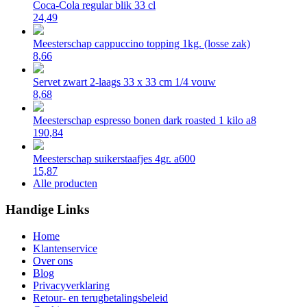
Coca-Cola regular blik 33 cl
24,49
Meesterschap cappuccino topping 1kg. (losse zak)
8,66
Servet zwart 2-laags 33 x 33 cm 1/4 vouw
8,68
Meesterschap espresso bonen dark roasted 1 kilo a8
190,84
Meesterschap suikerstaafjes 4gr. a600
15,87
Alle producten
Handige Links
Home
Klantenservice
Over ons
Blog
Privacyverklaring
Retour- en terugbetalingsbeleid