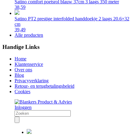
Satino comfort poetsrol blauw 37cm 3 laags 350 meter
38,59
Satino PT2 prestige interfolded handdoekje 2 laags 20.6×32
cm
39,49
Alle producten
Handige Links
Home
Klantenservice
Over ons
Blog
Privacyverklaring
Retour- en terugbetalingsbeleid
Cookies
Inloggen