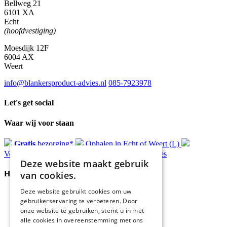
Bellweg 21
6101 XA
Echt
(hoofdvestiging)
Moesdijk 12F
6004 AX
Weert
info@blankersproduct-advies.nl
085-7923978
Let's get social
Waar wij voor staan
Gratis
bezorging*
Ophalen in Echt of Weert (L)
Verzonden
binnen 48 uur*
Persoonlijk
advies
Deze website maakt gebruik
van cookies.
Handige Links
Deze website gebruikt cookies om uw
Home
gebruikerservaring te verbeteren. Door
Klantenservice
onze website te gebruiken, stemt u in met
Over ons
alle cookies in overeenstemming met ons
Blog