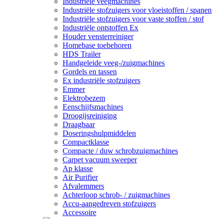
Industriële veegmachines
Industriële stofzuigers voor vloeistoffen / spanen
Industriële stofzuigers voor vaste stoffen / stof
Industriële ontstoffen Ex
Houder vensterreiniger
Homebase toebehoren
HDS Trailer
Handgeleide veeg-/zuigmachines
Gordels en tassen
Ex industriële stofzuigers
Emmer
Elektrobezem
Eenschijfsmachines
Droogijsreiniging
Draagbaar
Doseringshulpmiddelen
Compactklasse
Compacte / duw schrobzuigmachines
Carpet vacuum sweeper
Ap klasse
Air Purifier
Afvalemmers
Achterloop schrob- / zuigmachines
Accu-aangedreven stofzuigers
Accessoire