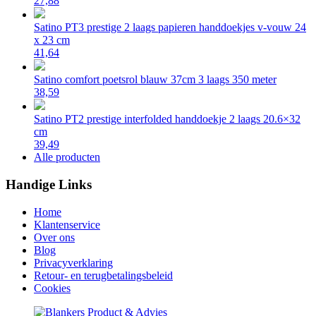
27,88
Satino PT3 prestige 2 laags papieren handdoekjes v-vouw 24
x 23 cm
41,64
Satino comfort poetsrol blauw 37cm 3 laags 350 meter
38,59
Satino PT2 prestige interfolded handdoekje 2 laags 20.6×32
cm
39,49
Alle producten
Handige Links
Home
Klantenservice
Over ons
Blog
Privacyverklaring
Retour- en terugbetalingsbeleid
Cookies