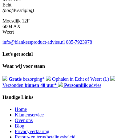
Echt
(hoofdvestiging)
Moesdijk 12F
6004 AX
Weert
info@blankersproduct-advies.nl
085-7923978
Let's get social
Waar wij voor staan
Gratis
bezorging*
Ophalen in Echt of Weert (L)
Verzonden
binnen 48 uur*
Persoonlijk
advies
Handige Links
Home
Klantenservice
Over ons
Blog
Privacyverklaring
Retour- en terugbetalingsbeleid