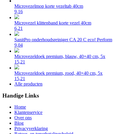
Microvezelmop korte vezeltab 40cm
9,16
Microvezel klittenband korte vezel 40cm
6,21
SanitPro onderhoudsreiniger CA 20 C eco! Perform
9,04
Microvezeldoek premium, blauw, 40×40 cm, 5x
15,21
Microvezeldoek premium, rood, 40×40 cm, 5x
15,21
Alle producten
Handige Links
Home
Klantenservice
Over ons
Blog
Privacyverklaring
Retour- en terugbetalingsbeleid