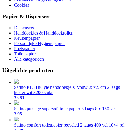
Cookies
Papier & Dispensers
Dispensers
Handdoekjes & Handdoekrollen
Keukenpapier
Persoonlijke Hygiënepapier
Poetspapier
Toiletpapier
Alle categorieën
Uitgelichte producten
Satino PT3 HiCyle handdoekje z- vouw 25x23cm 2 laags
helder wit 3200 stuks
33,81
Satino prestige supersoft toiletpapier 3 laags 8 x 150 vel
3,95
Satino comfort toiletpapier recycled 2 laags 400 vel 10×4 rol