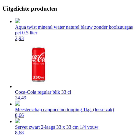
Uitgelichte producten
Aqua twist mineral water naturel blauw zonder koolzuurgas
pet 0.5 liter
2,93
Coca-Cola regular blik 33 cl
24,49
Meesterschap cappuccino topping 1kg. (losse zak)
8,66
Servet zwart 2-laags 33 x 33 cm 1/4 vouw
8,68