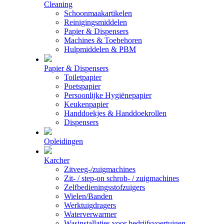
Cleaning
Schoonmaakartikelen
Reinigingsmiddelen
Papier & Dispensers
Machines & Toebehoren
Hulpmiddelen & PBM
Papier & Dispensers
Toiletpapier
Poetspapier
Persoonlijke Hygiënepapier
Keukenpapier
Handdoekjes & Handdoekrollen
Dispensers
Opleidingen
Karcher
Zitveeg-/zuigmachines
Zit- / step-on schrob- / zuigmachines
Zelfbedieningsstofzuigers
Wielen/Banden
Werktuigdragers
Waterverwarmer
Wasinstallaties voor bedrijfsvoertuigen