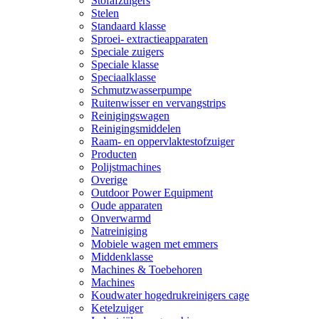
Stofafzuigers
Stelen
Standaard klasse
Sproei- extractieapparaten
Speciale zuigers
Speciale klasse
Speciaalklasse
Schmutzwasserpumpe
Ruitenwisser en vervangstrips
Reinigingswagen
Reinigingsmiddelen
Raam- en oppervlaktestofzuiger
Producten
Polijstmachines
Overige
Outdoor Power Equipment
Oude apparaten
Onverwarmd
Natreiniging
Mobiele wagen met emmers
Middenklasse
Machines & Toebehoren
Machines
Koudwater hogedrukreinigers cage
Ketelzuiger