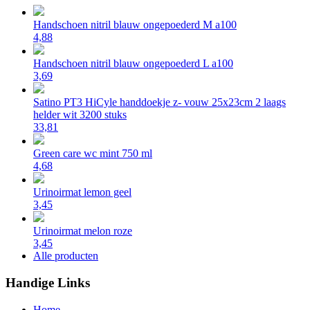
Handschoen nitril blauw ongepoederd M a100
4,88
Handschoen nitril blauw ongepoederd L a100
3,69
Satino PT3 HiCyle handdoekje z- vouw 25x23cm 2 laags
helder wit 3200 stuks
33,81
Green care wc mint 750 ml
4,68
Urinoirmat lemon geel
3,45
Urinoirmat melon roze
3,45
Alle producten
Handige Links
Home