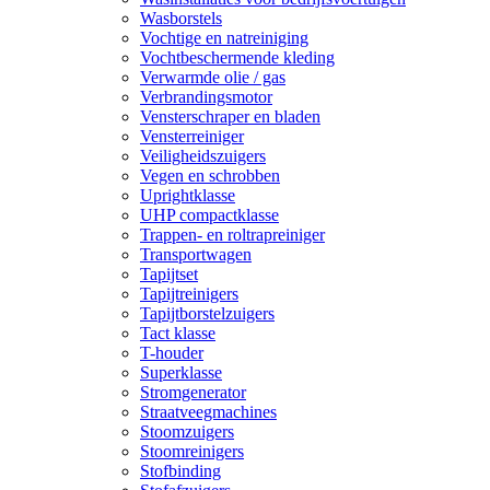
Wasborstels
Vochtige en natreiniging
Vochtbeschermende kleding
Verwarmde olie / gas
Verbrandingsmotor
Vensterschraper en bladen
Vensterreiniger
Veiligheidszuigers
Vegen en schrobben
Uprightklasse
UHP compactklasse
Trappen- en roltrapreiniger
Transportwagen
Tapijtset
Tapijtreinigers
Tapijtborstelzuigers
Tact klasse
T-houder
Superklasse
Stromgenerator
Straatveegmachines
Stoomzuigers
Stoomreinigers
Stofbinding