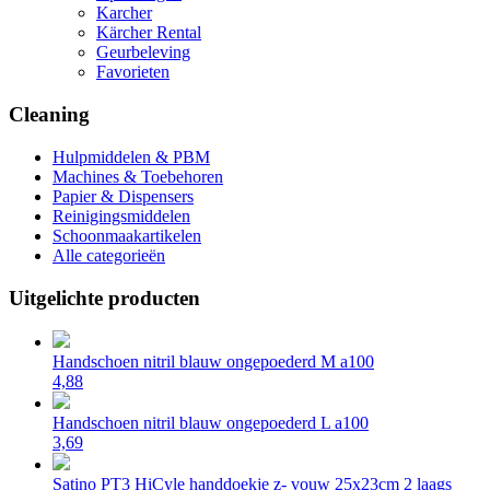
Karcher
Kärcher Rental
Geurbeleving
Favorieten
Cleaning
Hulpmiddelen & PBM
Machines & Toebehoren
Papier & Dispensers
Reinigingsmiddelen
Schoonmaakartikelen
Alle categorieën
Uitgelichte producten
Handschoen nitril blauw ongepoederd M a100
4,88
Handschoen nitril blauw ongepoederd L a100
3,69
Satino PT3 HiCyle handdoekje z- vouw 25x23cm 2 laags