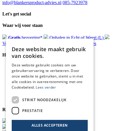
info@blankersproduct-advies.nl
085-7923978
Let's get social
Waar wij voor staan
Gratis
bezorging*
Ophalen in Echt of Weert (L)
Verzonden
binnen 48 uur*
Persoonlijk
advies
Deze website maakt gebruik
van cookies.
Handige Links
Deze website gebruikt cookies om uw
Home
gebruikerservaring te verbeteren. Door
Klantenservice
onze website te gebruiken, stemt u in met
Over ons
alle cookies in overeenstemming met ons
Blog
Cookiebeleid.
Lees verder
Privacyverklaring
Retour- en terugbetalingsbeleid
Cookies
STRIKT NOODZAKELIJK
Reviewmerk
PRESTATIE
ALLES ACCEPTEREN