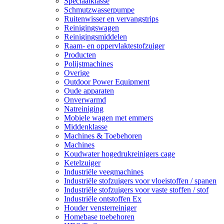
Speciaalklasse
Schmutzwasserpumpe
Ruitenwisser en vervangstrips
Reinigingswagen
Reinigingsmiddelen
Raam- en oppervlaktestofzuiger
Producten
Polijstmachines
Overige
Outdoor Power Equipment
Oude apparaten
Onverwarmd
Natreiniging
Mobiele wagen met emmers
Middenklasse
Machines & Toebehoren
Machines
Koudwater hogedrukreinigers cage
Ketelzuiger
Industriële veegmachines
Industriële stofzuigers voor vloeistoffen / spanen
Industriële stofzuigers voor vaste stoffen / stof
Industriële ontstoffen Ex
Houder vensterreiniger
Homebase toebehoren