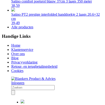
Satino comfort poetsrol blauw 37cm 3 laags 350 meter
38,59
Satino PT2 prestige interfolded handdoekje 2 laags 20.6×32
cm
39,49
Alle producten
Handige Links
Home
Klantenservice
Over ons
Blog
Privacyverklaring
Retour- en terugbetalingsbeleid
Cookies
Inloggen