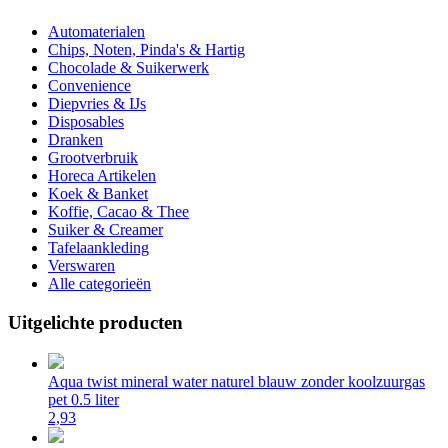
Automaterialen
Chips, Noten, Pinda's & Hartig
Chocolade & Suikerwerk
Convenience
Diepvries & IJs
Disposables
Dranken
Grootverbruik
Horeca Artikelen
Koek & Banket
Koffie, Cacao & Thee
Suiker & Creamer
Tafelaankleding
Verswaren
Alle categorieën
Uitgelichte producten
Aqua twist mineral water naturel blauw zonder koolzuurgas
pet 0.5 liter
2,93