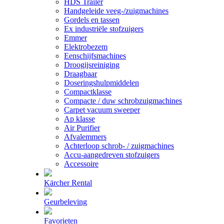
HDS Trailer
Handgeleide veeg-/zuigmachines
Gordels en tassen
Ex industriële stofzuigers
Emmer
Elektrobezem
Eenschijfsmachines
Droogijsreiniging
Draagbaar
Doseringshulpmiddelen
Compactklasse
Compacte / duw schrobzuigmachines
Carpet vacuum sweeper
Ap klasse
Air Purifier
Afvalemmers
Achterloop schrob- / zuigmachines
Accu-aangedreven stofzuigers
Accessoire
Kärcher Rental
Geurbeleving
Favorieten