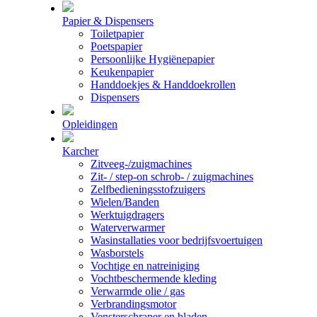
Papier & Dispensers
Toiletpapier
Poetspapier
Persoonlijke Hygiënepapier
Keukenpapier
Handdoekjes & Handdoekrollen
Dispensers
Opleidingen
Karcher
Zitveeg-/zuigmachines
Zit- / step-on schrob- / zuigmachines
Zelfbedieningsstofzuigers
Wielen/Banden
Werktuigdragers
Waterverwarmer
Wasinstallaties voor bedrijfsvoertuigen
Wasborstels
Vochtige en natreiniging
Vochtbeschermende kleding
Verwarmde olie / gas
Verbrandingsmotor
Vensterschraper en bladen