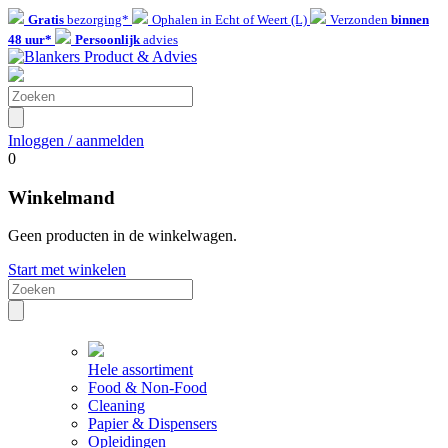
Gratis
bezorging*
Ophalen in Echt of Weert (L)
Verzonden
binnen
48 uur*
Persoonlijk
advies
Inloggen / aanmelden
0
Winkelmand
Geen producten in de winkelwagen.
Start met winkelen
Hele assortiment
Food & Non-Food
Cleaning
Papier & Dispensers
Opleidingen