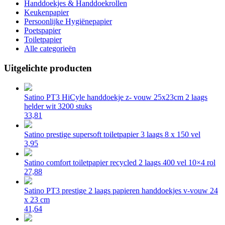
Handdoekjes & Handdoekrollen
Keukenpapier
Persoonlijke Hygiënepapier
Poetspapier
Toiletpapier
Alle categorieën
Uitgelichte producten
Satino PT3 HiCyle handdoekje z- vouw 25x23cm 2 laags
helder wit 3200 stuks
33,81
Satino prestige supersoft toiletpapier 3 laags 8 x 150 vel
3,95
Satino comfort toiletpapier recycled 2 laags 400 vel 10×4 rol
27,88
Satino PT3 prestige 2 laags papieren handdoekjes v-vouw 24
x 23 cm
41,64