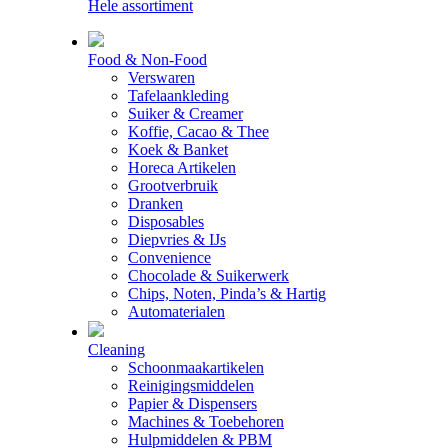
Hele assortiment
Food & Non-Food
Verswaren
Tafelaankleding
Suiker & Creamer
Koffie, Cacao & Thee
Koek & Banket
Horeca Artikelen
Grootverbruik
Dranken
Disposables
Diepvries & IJs
Convenience
Chocolade & Suikerwerk
Chips, Noten, Pinda’s & Hartig
Automaterialen
Cleaning
Schoonmaakartikelen
Reinigingsmiddelen
Papier & Dispensers
Machines & Toebehoren
Hulpmiddelen & PBM