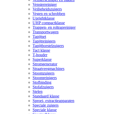
Vensterreiniger
Veiligheidszuigers
Vegen en schrobben
Uprightklasse
UHP compactklasse
Trappen- en roltrapreiniger
Transportwagen
Tapijtset
Tapijtreinigers
Tapijtborstelzuigers
Tact klasse
T-houder
Superklasse
Stromgenerator
Straatveegmachines
Stoomzuigers
Stoomreinigers
Stofbinding
Stofafzuigers
Stelen
Standaard klasse
Sproei- extractieapparaten
Speciale zuigers
Speciale klasse