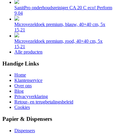
SanitPro onderhoudsreiniger CA 20 C eco! Perform
9,04
Microvezeldoek premium, blauw, 40×40 cm, 5x
15,21
Microvezeldoek premium, rood, 40×40 cm, 5x
15,21
Alle producten
Handige Links
Home
Klantenservice
Over ons
Blog
Privacyverklaring
Retour- en terugbetalingsbeleid
Cookies
Papier & Dispensers
Dispensers