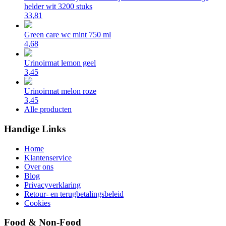
helder wit 3200 stuks
33,81
Green care wc mint 750 ml
4,68
Urinoirmat lemon geel
3,45
Urinoirmat melon roze
3,45
Alle producten
Handige Links
Home
Klantenservice
Over ons
Blog
Privacyverklaring
Retour- en terugbetalingsbeleid
Cookies
Food & Non-Food