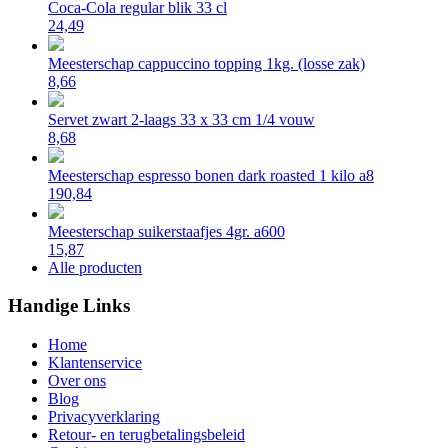
Coca-Cola regular blik 33 cl
24,49
Meesterschap cappuccino topping 1kg. (losse zak)
8,66
Servet zwart 2-laags 33 x 33 cm 1/4 vouw
8,68
Meesterschap espresso bonen dark roasted 1 kilo a8
190,84
Meesterschap suikerstaafjes 4gr. a600
15,87
Alle producten
Handige Links
Home
Klantenservice
Over ons
Blog
Privacyverklaring
Retour- en terugbetalingsbeleid