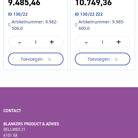
9.485,
46
10.749,
36
ID 130/22
ID 130/22 Z22
Artikelnummer: 9.982-
Artikelnummer: 9.985-
506.0
600.0
-
+
-
+
ID
ID
130/22
130/22
aantal
Z22
Toevoegen
Toevoegen
aantal
CONTACT
BLANKERS PRODUCT & ADVIES
BELLWEG 21
6101 XA