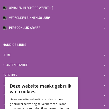
OPHALEN IN ECHT OF WEERT (L)
VERZONDEN
BINNEN 48 UUR*
PERSOONLIJK
ADVIES
HANDIGE LINKS
HOME
KLANTENSERVICE
OVER ONS
BLOG
Deze website maakt gebruik
van cookies.
PRIVACYVERKLARING
Deze website gebruikt cookies om uw
gebruikerservaring te verbeteren. Door
RETOUR- EN TERUGBETALINGSBELEID
onze website te gebruiken, stemt u in met