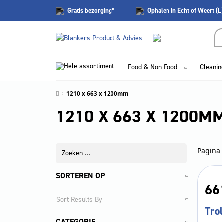
Gratis
bezorging*
Ophalen in Echt of Weert (L
Hele assortiment
Food & Non-Food
Cleanin
1210 x 663 x 1200mm
1210 X 663 X 1200M
Pagina 
SORTEREN OP
66
Tro
CATEGORIE