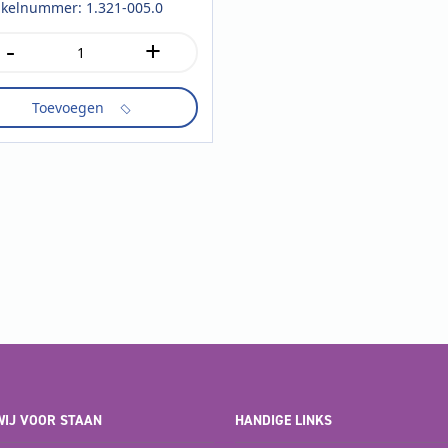
ikelnummer: 1.321-005.0
-
+
lley
n
Toevoegen
tal
IJ VOOR STAAN
HANDIGE LINKS