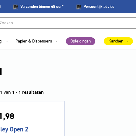
)
Verzonden
binnen 48 uur*
Persoonlijk
advies
g
Papier & Dispensers
Opleidingen
Karcher
M
1 van 1 -
1 resultaten
1,
98
lley Open 2