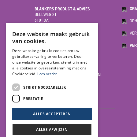
BLANKERS PRODUCT & ADVIES
GRA
BELLWEG 21
6101 XA
OPH
ECHT
(HOOFDVESTIGING)
Deze website maakt gebruik
VER
van cookies.
PER
MOESDIJK 12F
Deze website gebruikt cookies om uw
6004 AX
gebruikerservaring te verbeteren. Door
WEERT
onze website te gebruiken, stemt u in met
alle cookies in overeenstemming met ons
Cookiebeleid.
Lees verder
INFO@BLANKERSPRODUCT-ADVIES.NL
085-7923978
STRIKT NOODZAKELIJK
PRESTATIE
LET'S GET SOCIAL
ALLES ACCEPTEREN
ALLES AFWIJZEN