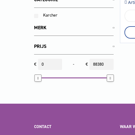
Art
Karcher
Tro
Ope
2
MERK
aan
PRIJS
€
-
€
CONTACT
WAAR W