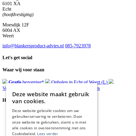
6101 XA
Echt
(hoofdvestiging)
Moesdijk 12F
6004 AX
Weert
info@blankersproduct-advies.nl
085-7923978
Let's get social
Waar wij voor staan
Gratis
bezorging*
Ophalen in Echt of Weert (L)
Verzonden
binnen 48 uur*
Persoonlijk
advies
Deze website maakt gebruik
van cookies.
Handige Links
Deze website gebruikt cookies om uw
Home
gebruikerservaring te verbeteren. Door
Klantenservice
onze website te gebruiken, stemt u in met
Over ons
alle cookies in overeenstemming met ons
Blog
Cookiebeleid.
Lees verder
Privacyverklaring