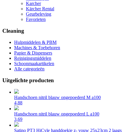
Karcher
Kärcher Rental
Geurbeleving
Favorieten
Cleaning
Hulpmiddelen & PBM
Machines & Toebehoren
Papier & Dispensers
Reinigingsmiddelen
Schoonmaakartikelen
Alle categorieën
Uitgelichte producten
Handschoen nitril blauw ongepoederd M a100
4,88
Handschoen nitril blauw ongepoederd L a100
3,69
Satino PT3 HiCyle handdoekje z- vouw 25x23cm 2 laags