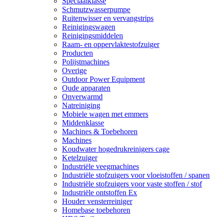
Speciaalklasse
Schmutzwasserpumpe
Ruitenwisser en vervangstrips
Reinigingswagen
Reinigingsmiddelen
Raam- en oppervlaktestofzuiger
Producten
Polijstmachines
Overige
Outdoor Power Equipment
Oude apparaten
Onverwarmd
Natreiniging
Mobiele wagen met emmers
Middenklasse
Machines & Toebehoren
Machines
Koudwater hogedrukreinigers cage
Ketelzuiger
Industriële veegmachines
Industriële stofzuigers voor vloeistoffen / spanen
Industriële stofzuigers voor vaste stoffen / stof
Industriële ontstoffen Ex
Houder vensterreiniger
Homebase toebehoren