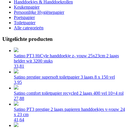
Handdoekjes & Handdoekrollen
Keukenpapier
Persoonlijke Hygiënepapier
Poetspapier
Toiletpapier
Alle categorieën
Uitgelichte producten
Satino PT3 HiCyle handdoekje z- vouw 25x23cm 2 laags
helder wit 3200 stuks
33,81
Satino prestige supersoft toiletpapier 3 laags 8 x 150 vel
3,95
Satino comfort toiletpapier recycled 2 laags 400 vel 10×4 rol
27,88
Satino PT3 prestige 2 laags papieren handdoekjes v-vouw 24
x 23 cm
41,64