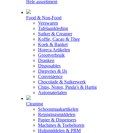
Hele assortiment
Food & Non-Food
Verswaren
Tafelaankleding
Suiker & Creamer
Koffie, Cacao & Thee
Koek & Banket
Horeca Artikelen
Grootverbruik
Dranken
Disposables
Diepvries & IJs
Convenience
Chocolade & Suikerwerk
Chips, Noten, Pinda’s & Hartig
Automaterialen
Cleaning
Schoonmaakartikelen
Reinigingsmiddelen
Papier & Dispensers
Machines & Toebehoren
Hulpmiddelen & PBM