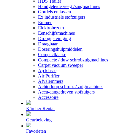
HDS Trailer
Handgeleide veeg-/zuigmachines
Gordels en tassen
Ex industriële stofzuigers
Emmer
Elektrobezem
Eenschijfsmachines
Droogijsreiniging
Draagbaar
Doseringshulpmiddelen
Compactklasse
Compacte / duw schrobzuigmachines
Carpet vacuum sweeper
Ap klasse
Air Purifier
Afvalemmers
Achterloop schrob- / zuigmachines
Accu-aangedreven stofzuigers
Accessoire
Kärcher Rental
Geurbeleving
Favorieten