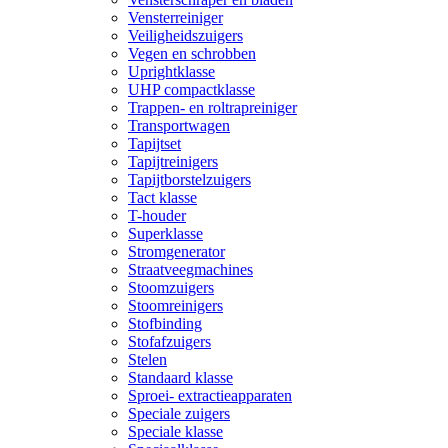
Vensterreiniger
Veiligheidszuigers
Vegen en schrobben
Uprightklasse
UHP compactklasse
Trappen- en roltrapreiniger
Transportwagen
Tapijtset
Tapijtreinigers
Tapijtborstelzuigers
Tact klasse
T-houder
Superklasse
Stromgenerator
Straatveegmachines
Stoomzuigers
Stoomreinigers
Stofbinding
Stofafzuigers
Stelen
Standaard klasse
Sproei- extractieapparaten
Speciale zuigers
Speciale klasse