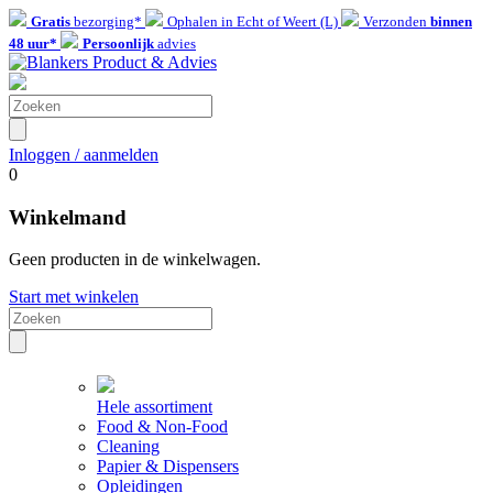
Gratis
bezorging*
Ophalen in Echt of Weert (L)
Verzonden
binnen
48 uur*
Persoonlijk
advies
Inloggen / aanmelden
0
Winkelmand
Geen producten in de winkelwagen.
Start met winkelen
Hele assortiment
Food & Non-Food
Cleaning
Papier & Dispensers
Opleidingen