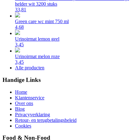
helder wit 3200 stuks
33,81
Green care wc mint 750 ml
4,68
Urinoirmat lemon geel
3,45
Urinoirmat melon roze
3,45
Alle producten
Handige Links
Home
Klantenservice
Over ons
Blog
Privacyverklaring
Retour- en terugbetalingsbeleid
Cookies
Food & Non-Food