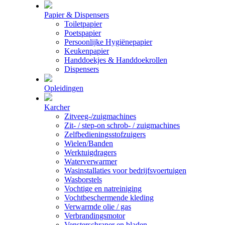
Papier & Dispensers
Toiletpapier
Poetspapier
Persoonlijke Hygiënepapier
Keukenpapier
Handdoekjes & Handdoekrollen
Dispensers
Opleidingen
Karcher
Zitveeg-/zuigmachines
Zit- / step-on schrob- / zuigmachines
Zelfbedieningsstofzuigers
Wielen/Banden
Werktuigdragers
Waterverwarmer
Wasinstallaties voor bedrijfsvoertuigen
Wasborstels
Vochtige en natreiniging
Vochtbeschermende kleding
Verwarmde olie / gas
Verbrandingsmotor
Vensterschraper en bladen