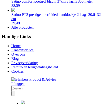
Satino comfort poetsrol blauw 37cm 3 laags 350 meter
38,59
Satino PT2 prestige interfolded handdoekje 2 laags 20.6×32
cm
39,49
Alle producten
Handige Links
Home
Klantenservice
Over ons
Blog
Privacyverklaring
Retour- en terugbetalingsbeleid
Cookies
Inloggen