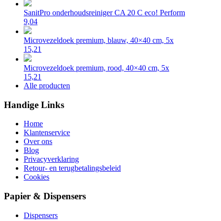
SanitPro onderhoudsreiniger CA 20 C eco! Perform
9,04
Microvezeldoek premium, blauw, 40×40 cm, 5x
15,21
Microvezeldoek premium, rood, 40×40 cm, 5x
15,21
Alle producten
Handige Links
Home
Klantenservice
Over ons
Blog
Privacyverklaring
Retour- en terugbetalingsbeleid
Cookies
Papier & Dispensers
Dispensers