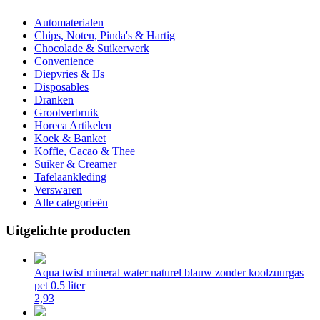
Automaterialen
Chips, Noten, Pinda's & Hartig
Chocolade & Suikerwerk
Convenience
Diepvries & IJs
Disposables
Dranken
Grootverbruik
Horeca Artikelen
Koek & Banket
Koffie, Cacao & Thee
Suiker & Creamer
Tafelaankleding
Verswaren
Alle categorieën
Uitgelichte producten
Aqua twist mineral water naturel blauw zonder koolzuurgas
pet 0.5 liter
2,93