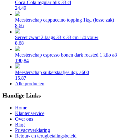
Coca-Cola regular blik 33 cl
24,49
Meesterschap cappuccino topping 1kg. (losse zak)
8,66
Servet zwart 2-laags 33 x 33 cm 1/4 vouw
8,68
Meesterschap espresso bonen dark roasted 1 kilo a8
190,84
Meesterschap suikerstaafjes 4gr. a600
15,87
Alle producten
Handige Links
Home
Klantenservice
Over ons
Blog
Privacyverklaring
Retour- en terugbetalingsbeleid