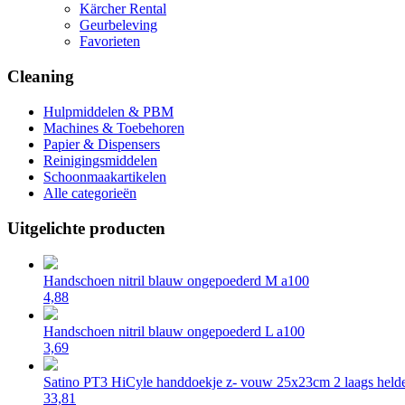
Kärcher Rental
Geurbeleving
Favorieten
Cleaning
Hulpmiddelen & PBM
Machines & Toebehoren
Papier & Dispensers
Reinigingsmiddelen
Schoonmaakartikelen
Alle categorieën
Uitgelichte producten
Handschoen nitril blauw ongepoederd M a100
4,88
Handschoen nitril blauw ongepoederd L a100
3,69
Satino PT3 HiCyle handdoekje z- vouw 25x23cm 2 laags helde
33,81