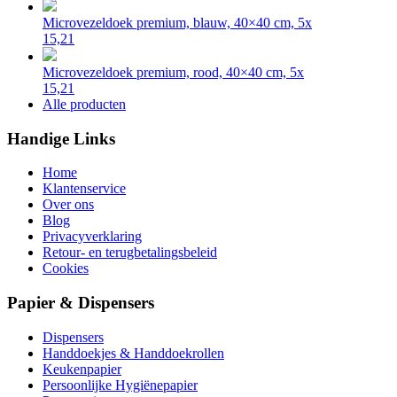
Microvezeldoek premium, blauw, 40×40 cm, 5x
15,21
Microvezeldoek premium, rood, 40×40 cm, 5x
15,21
Alle producten
Handige Links
Home
Klantenservice
Over ons
Blog
Privacyverklaring
Retour- en terugbetalingsbeleid
Cookies
Papier & Dispensers
Dispensers
Handdoekjes & Handdoekrollen
Keukenpapier
Persoonlijke Hygiënepapier