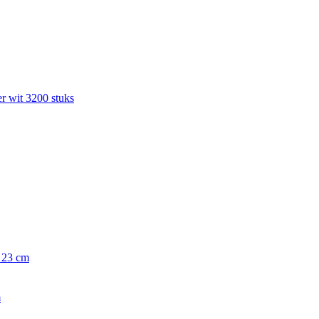
r wit 3200 stuks
x 23 cm
m