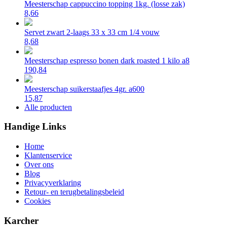
Meesterschap cappuccino topping 1kg. (losse zak)
8,66
Servet zwart 2-laags 33 x 33 cm 1/4 vouw
8,68
Meesterschap espresso bonen dark roasted 1 kilo a8
190,84
Meesterschap suikerstaafjes 4gr. a600
15,87
Alle producten
Handige Links
Home
Klantenservice
Over ons
Blog
Privacyverklaring
Retour- en terugbetalingsbeleid
Cookies
Karcher