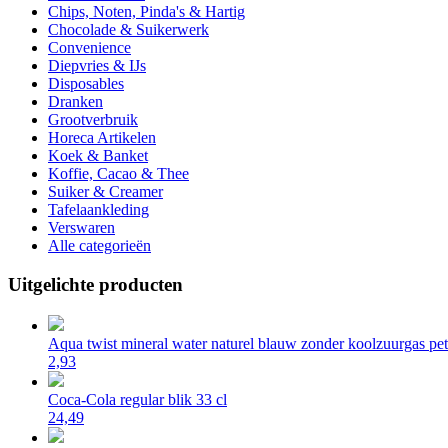
Chips, Noten, Pinda's & Hartig
Chocolade & Suikerwerk
Convenience
Diepvries & IJs
Disposables
Dranken
Grootverbruik
Horeca Artikelen
Koek & Banket
Koffie, Cacao & Thee
Suiker & Creamer
Tafelaankleding
Verswaren
Alle categorieën
Uitgelichte producten
Aqua twist mineral water naturel blauw zonder koolzuurgas pet 
2,93
Coca-Cola regular blik 33 cl
24,49