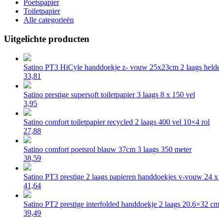
Poetspapier
Toiletpapier
Alle categorieën
Uitgelichte producten
Satino PT3 HiCyle handdoekje z- vouw 25x23cm 2 laags helde
33,81
Satino prestige supersoft toiletpapier 3 laags 8 x 150 vel
3,95
Satino comfort toiletpapier recycled 2 laags 400 vel 10×4 rol
27,88
Satino comfort poetsrol blauw 37cm 3 laags 350 meter
38,59
Satino PT3 prestige 2 laags papieren handdoekjes v-vouw 24 
41,64
Satino PT2 prestige interfolded handdoekje 2 laags 20.6×32 c
39,49