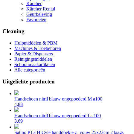
Karcher
Kärcher Rental
Geurbeleving
Favorieten
Cleaning
Hulpmiddelen & PBM
Machines & Toebehoren
Papier & Dispensers
Reinigingsmiddelen
Schoonmaakartikelen
Alle categorieën
Uitgelichte producten
Handschoen nitril blauw ongepoederd M a100
4,88
Handschoen nitril blauw ongepoederd L a100
3,69
Satino PT3 HiCyle handdoekje z- vouw 25x23cm 2 laags