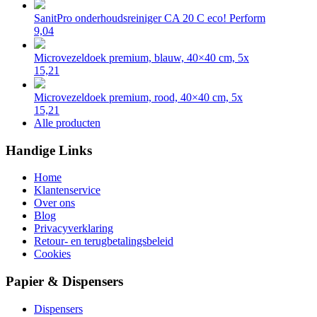
SanitPro onderhoudsreiniger CA 20 C eco! Perform
9,04
Microvezeldoek premium, blauw, 40×40 cm, 5x
15,21
Microvezeldoek premium, rood, 40×40 cm, 5x
15,21
Alle producten
Handige Links
Home
Klantenservice
Over ons
Blog
Privacyverklaring
Retour- en terugbetalingsbeleid
Cookies
Papier & Dispensers
Dispensers