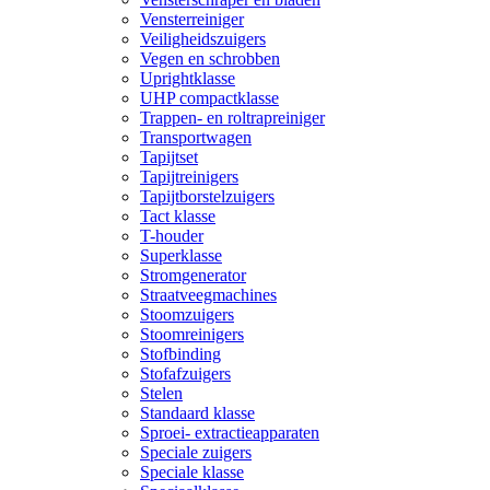
Vensterreiniger
Veiligheidszuigers
Vegen en schrobben
Uprightklasse
UHP compactklasse
Trappen- en roltrapreiniger
Transportwagen
Tapijtset
Tapijtreinigers
Tapijtborstelzuigers
Tact klasse
T-houder
Superklasse
Stromgenerator
Straatveegmachines
Stoomzuigers
Stoomreinigers
Stofbinding
Stofafzuigers
Stelen
Standaard klasse
Sproei- extractieapparaten
Speciale zuigers
Speciale klasse