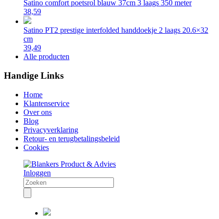
Satino comfort poetsrol blauw 37cm 3 laags 350 meter
38,59
Satino PT2 prestige interfolded handdoekje 2 laags 20.6×32
cm
39,49
Alle producten
Handige Links
Home
Klantenservice
Over ons
Blog
Privacyverklaring
Retour- en terugbetalingsbeleid
Cookies
Inloggen