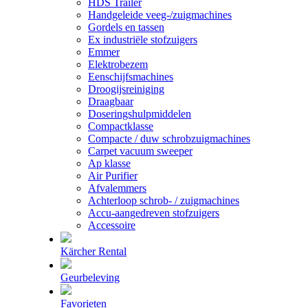
HDS Trailer
Handgeleide veeg-/zuigmachines
Gordels en tassen
Ex industriële stofzuigers
Emmer
Elektrobezem
Eenschijfsmachines
Droogijsreiniging
Draagbaar
Doseringshulpmiddelen
Compactklasse
Compacte / duw schrobzuigmachines
Carpet vacuum sweeper
Ap klasse
Air Purifier
Afvalemmers
Achterloop schrob- / zuigmachines
Accu-aangedreven stofzuigers
Accessoire
Kärcher Rental
Geurbeleving
Favorieten