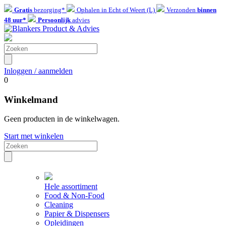
Gratis
bezorging*
Ophalen in Echt of Weert (L)
Verzonden
binnen
48 uur*
Persoonlijk
advies
Inloggen / aanmelden
0
Winkelmand
Geen producten in de winkelwagen.
Start met winkelen
Hele assortiment
Food & Non-Food
Cleaning
Papier & Dispensers
Opleidingen