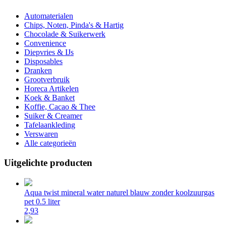
Automaterialen
Chips, Noten, Pinda's & Hartig
Chocolade & Suikerwerk
Convenience
Diepvries & IJs
Disposables
Dranken
Grootverbruik
Horeca Artikelen
Koek & Banket
Koffie, Cacao & Thee
Suiker & Creamer
Tafelaankleding
Verswaren
Alle categorieën
Uitgelichte producten
Aqua twist mineral water naturel blauw zonder koolzuurgas
pet 0.5 liter
2,93