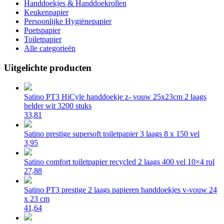
Handdoekjes & Handdoekrollen
Keukenpapier
Persoonlijke Hygiënepapier
Poetspapier
Toiletpapier
Alle categorieën
Uitgelichte producten
Satino PT3 HiCyle handdoekje z- vouw 25x23cm 2 laags
helder wit 3200 stuks
33,81
Satino prestige supersoft toiletpapier 3 laags 8 x 150 vel
3,95
Satino comfort toiletpapier recycled 2 laags 400 vel 10×4 rol
27,88
Satino PT3 prestige 2 laags papieren handdoekjes v-vouw 24
x 23 cm
41,64