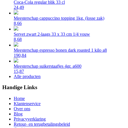
Coca-Cola regular blik 33 cl
24,49
Meesterschap cappuccino topping 1kg. (losse zak)
8,66
Servet zwart 2-laags 33 x 33 cm 1/4 vouw
8,68
Meesterschap espresso bonen dark roasted 1 kilo a8
190,84
Meesterschap suikerstaafjes 4gr. a600
15,87
Alle producten
Handige Links
Home
Klantenservice
Over ons
Blog
Privacyverklaring
Retour- en terugbetalingsbeleid