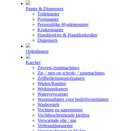
Papier & Dispensers
Toiletpapier
Poetspapier
Persoonlijke Hygiënepapier
Keukenpapier
Handdoekjes & Handdoekrollen
Dispensers
Opleidingen
Karcher
Zitveeg-/zuigmachines
Zit- / step-on schrob- / zuigmachines
Zelfbedieningsstofzuigers
Wielen/Banden
Werktuigdragers
Waterverwarmer
Wasinstallaties voor bedrijfsvoertuigen
Wasborstels
Vochtige en natreiniging
Vochtbeschermende kleding
Verwarmde olie / gas
Verbrandingsmotor
Vensterschraper en bladen