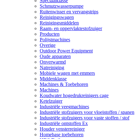
Speciaalklasse
Schmutzwasserpumpe
Ruitenwisser en vervangstrips
Reinigingswagen
Reinigingsmiddelen
Raam- en oppervlaktestofzuiger
Producten
Polijstmachines
Overige
Outdoor Power Equipment
Oude apparaten
Onverwarmd
Natreiniging
Mobiele wagen met emmers
Middenklasse
Machines & Toebehoren
Machines
Koudwater hogedrukreinigers cage
Ketelzuiger
Industriële veegmachines
Industriële stofzuigers voor vloeistoffen / spanen
Industriële stofzuigers voor vaste stoffen / stof
Industriële ontstoffen Ex
Houder vensterreiniger
Homebase toebehoren