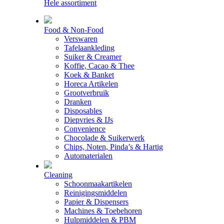
Hele assortiment
Food & Non-Food
Verswaren
Tafelaankleding
Suiker & Creamer
Koffie, Cacao & Thee
Koek & Banket
Horeca Artikelen
Grootverbruik
Dranken
Disposables
Diepvries & IJs
Convenience
Chocolade & Suikerwerk
Chips, Noten, Pinda’s & Hartig
Automaterialen
Cleaning
Schoonmaakartikelen
Reinigingsmiddelen
Papier & Dispensers
Machines & Toebehoren
Hulpmiddelen & PBM