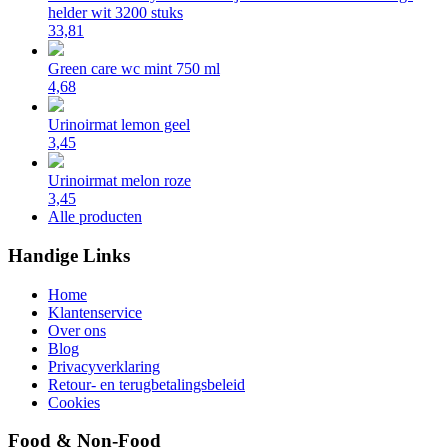
helder wit 3200 stuks
33,81
Green care wc mint 750 ml
4,68
Urinoirmat lemon geel
3,45
Urinoirmat melon roze
3,45
Alle producten
Handige Links
Home
Klantenservice
Over ons
Blog
Privacyverklaring
Retour- en terugbetalingsbeleid
Cookies
Food & Non-Food