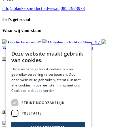
info@blankersproduct-advies.nl
085-7923978
Let's get social
Waar wij voor staan
Gratis
bezorging*
Ophalen in Echt of Weert (L)
Verzonden
binnen 48 uur*
Persoonlijk
advies
Deze website maakt gebruik
van cookies.
Handige Links
Deze website gebruikt cookies om uw
Home
gebruikerservaring te verbeteren. Door
Klantenservice
onze website te gebruiken, stemt u in met
Over ons
alle cookies in overeenstemming met ons
Blog
Cookiebeleid.
Lees verder
Privacyverklaring
Retour- en terugbetalingsbeleid
Cookies
STRIKT NOODZAKELIJK
Reviewmerk
PRESTATIE