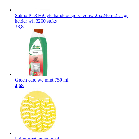
Satino PT3 HiCyle handdoekje z- vouw 25x23cm 2 laags
helder wit 3200 stuks
33,81
Green care wc mint 750 ml
4,68
Urinoirmat lemon geel