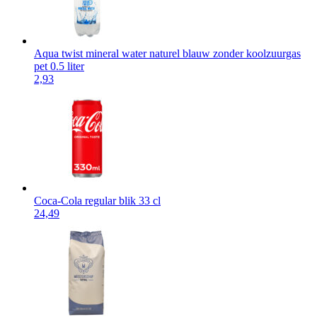
Aqua twist mineral water naturel blauw zonder koolzuurgas
pet 0.5 liter
2,93
Coca-Cola regular blik 33 cl
24,49