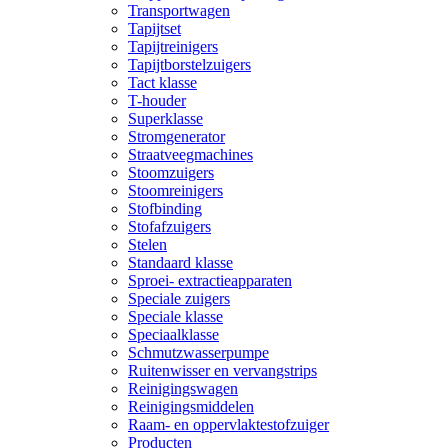
Transportwagen
Tapijtset
Tapijtreinigers
Tapijtborstelzuigers
Tact klasse
T-houder
Superklasse
Stromgenerator
Straatveegmachines
Stoomzuigers
Stoomreinigers
Stofbinding
Stofafzuigers
Stelen
Standaard klasse
Sproei- extractieapparaten
Speciale zuigers
Speciale klasse
Speciaalklasse
Schmutzwasserpumpe
Ruitenwisser en vervangstrips
Reinigingswagen
Reinigingsmiddelen
Raam- en oppervlaktestofzuiger
Producten