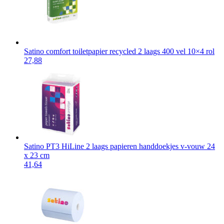
Satino comfort toiletpapier recycled 2 laags 400 vel 10×4 rol
27,88
Satino PT3 HiLine 2 laags papieren handdoekjes v-vouw 24
x 23 cm
41,64