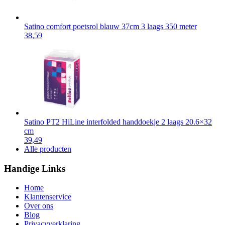
Satino comfort poetsrol blauw 37cm 3 laags 350 meter
38,59
Satino PT2 HiLine interfolded handdoekje 2 laags 20.6×32
cm
39,49
Alle producten
Handige Links
Home
Klantenservice
Over ons
Blog
Privacyverklaring