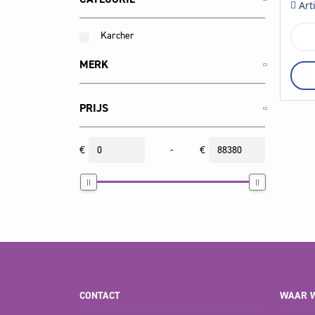
Art
Karcher
KM
170
R
MERK
D
Cla
aan
PRIJS
€
-
€
CONTACT
WAAR W