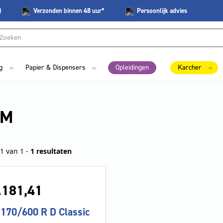
)
Verzonden
binnen 48 uur*
Persoonlijk
advies
g
Papier & Dispensers
Opleidingen
Karcher
MM
1 van 1 -
1 resultaten
.181,
41
170/600 R D Classic