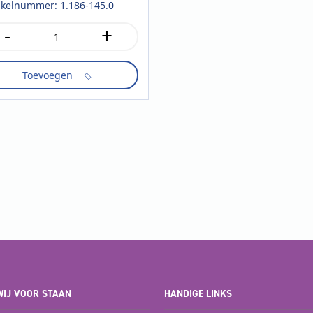
ikelnummer: 1.186-145.0
-
+
/600
Toevoegen
ssic
tal
IJ VOOR STAAN
HANDIGE LINKS