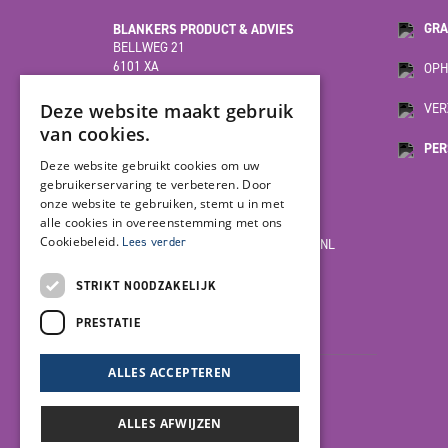
BLANKERS PRODUCT & ADVIES
GRA
BELLWEG 21
6101 XA
OPH
ECHT
(HOOFDVESTIGING)
Deze website maakt gebruik
VER
van cookies.
PER
MOESDIJK 12F
Deze website gebruikt cookies om uw
6004 AX
gebruikerservaring te verbeteren. Door
WEERT
onze website te gebruiken, stemt u in met
alle cookies in overeenstemming met ons
Cookiebeleid.
Lees verder
INFO@BLANKERSPRODUCT-ADVIES.NL
085-7923978
STRIKT NOODZAKELIJK
PRESTATIE
LET'S GET SOCIAL
ALLES ACCEPTEREN
ALLES AFWIJZEN