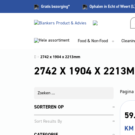
Gratis
bezorging*
Ophalen in Echt of Weert (L
Hele assortiment
Food & Non-Food
Cleanin
2742 x 1904 x 2213mm
2742 X 1904 X 2213
Pagina 
SORTEREN OP
59
KM 
CATEGORIE