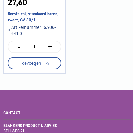
27,
60
Borstelrol, standaard haren,
zwart, CV 30/1
Artikelnummer: 6.906-
641.0
-
+
Borstelrol,
standaard
haren,
Toevoegen
zwart,
CV
30/1
aantal
CONTACT
BLANKERS PRODUCT & ADVIES
BELLWEG 21