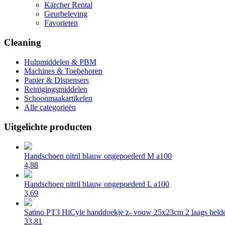
Kärcher Rental
Geurbeleving
Favorieten
Cleaning
Hulpmiddelen & PBM
Machines & Toebehoren
Papier & Dispensers
Reinigingsmiddelen
Schoonmaakartikelen
Alle categorieën
Uitgelichte producten
Handschoen nitril blauw ongepoederd M a100
4,88
Handschoen nitril blauw ongepoederd L a100
3,69
Satino PT3 HiCyle handdoekje z- vouw 25x23cm 2 laags helde
33,81