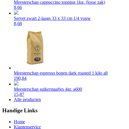
Meesterschap cappuccino topping 1kg. (losse zak)
8,66
Servet zwart 2-laags 33 x 33 cm 1/4 vouw
8,68
Meesterschap espresso bonen dark roasted 1 kilo a8
190,84
Meesterschap suikerstaafjes 4gr. a600
15,87
Alle producten
Handige Links
Home
Klantenservice