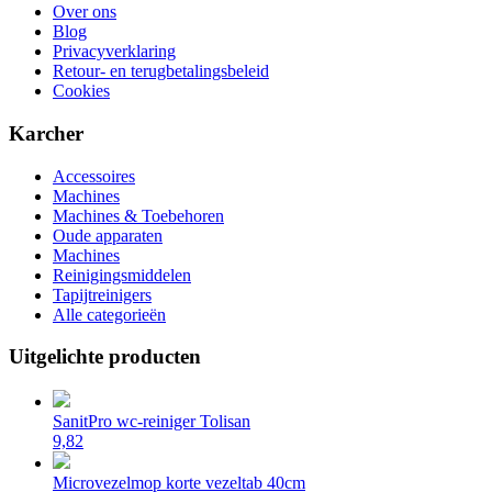
Over ons
Blog
Privacyverklaring
Retour- en terugbetalingsbeleid
Cookies
Karcher
Accessoires
Machines
Machines & Toebehoren
Oude apparaten
Machines
Reinigingsmiddelen
Tapijtreinigers
Alle categorieën
Uitgelichte producten
SanitPro wc-reiniger Tolisan
9,82
Microvezelmop korte vezeltab 40cm