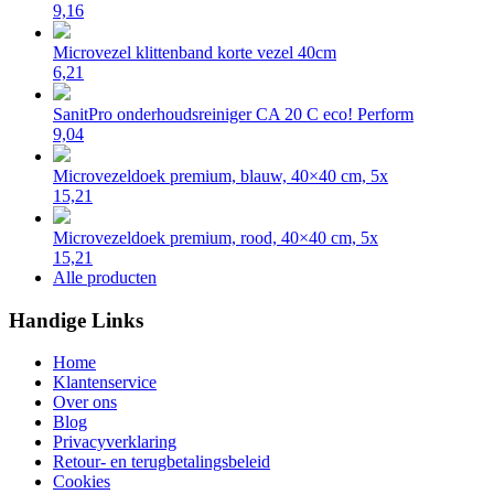
9,16
Microvezel klittenband korte vezel 40cm
6,21
SanitPro onderhoudsreiniger CA 20 C eco! Perform
9,04
Microvezeldoek premium, blauw, 40×40 cm, 5x
15,21
Microvezeldoek premium, rood, 40×40 cm, 5x
15,21
Alle producten
Handige Links
Home
Klantenservice
Over ons
Blog
Privacyverklaring
Retour- en terugbetalingsbeleid
Cookies