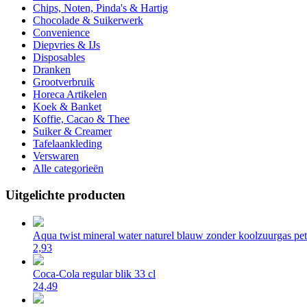
Chips, Noten, Pinda's & Hartig
Chocolade & Suikerwerk
Convenience
Diepvries & IJs
Disposables
Dranken
Grootverbruik
Horeca Artikelen
Koek & Banket
Koffie, Cacao & Thee
Suiker & Creamer
Tafelaankleding
Verswaren
Alle categorieën
Uitgelichte producten
Aqua twist mineral water naturel blauw zonder koolzuurgas pet 
2,93
Coca-Cola regular blik 33 cl
24,49