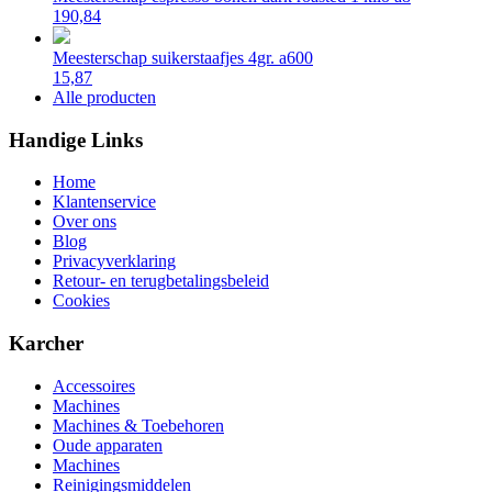
190,84
Meesterschap suikerstaafjes 4gr. a600
15,87
Alle producten
Handige Links
Home
Klantenservice
Over ons
Blog
Privacyverklaring
Retour- en terugbetalingsbeleid
Cookies
Karcher
Accessoires
Machines
Machines & Toebehoren
Oude apparaten
Machines
Reinigingsmiddelen