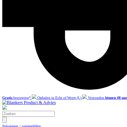
Gratis
bezorging*
Ophalen in Echt of Weert (L)
Verzonden
binnen 48 uu
Inloggen / aanmelden