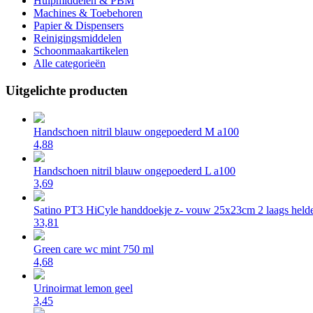
Hulpmiddelen & PBM
Machines & Toebehoren
Papier & Dispensers
Reinigingsmiddelen
Schoonmaakartikelen
Alle categorieën
Uitgelichte producten
Handschoen nitril blauw ongepoederd M a100
4,88
Handschoen nitril blauw ongepoederd L a100
3,69
Satino PT3 HiCyle handdoekje z- vouw 25x23cm 2 laags helde
33,81
Green care wc mint 750 ml
4,68
Urinoirmat lemon geel
3,45