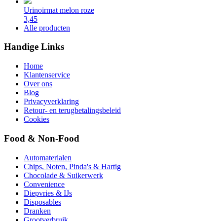
Urinoirmat melon roze
3,45
Alle producten
Handige Links
Home
Klantenservice
Over ons
Blog
Privacyverklaring
Retour- en terugbetalingsbeleid
Cookies
Food & Non-Food
Automaterialen
Chips, Noten, Pinda's & Hartig
Chocolade & Suikerwerk
Convenience
Diepvries & IJs
Disposables
Dranken
Grootverbruik