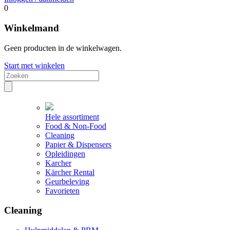
0
Winkelmand
Geen producten in de winkelwagen.
Start met winkelen
Hele assortiment
Food & Non-Food
Cleaning
Papier & Dispensers
Opleidingen
Karcher
Kärcher Rental
Geurbeleving
Favorieten
Cleaning