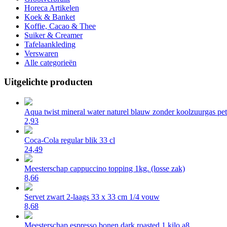
Horeca Artikelen
Koek & Banket
Koffie, Cacao & Thee
Suiker & Creamer
Tafelaankleding
Verswaren
Alle categorieën
Uitgelichte producten
Aqua twist mineral water naturel blauw zonder koolzuurgas pet 
2,93
Coca-Cola regular blik 33 cl
24,49
Meesterschap cappuccino topping 1kg. (losse zak)
8,66
Servet zwart 2-laags 33 x 33 cm 1/4 vouw
8,68
Meesterschap espresso bonen dark roasted 1 kilo a8