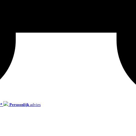
r*
Persoonlijk
advies