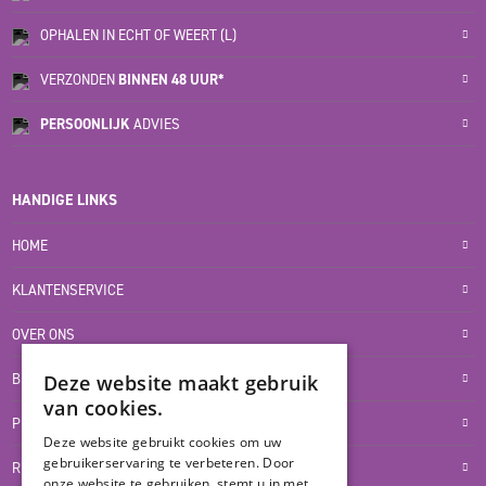
OPHALEN IN ECHT OF WEERT (L)
VERZONDEN
BINNEN 48 UUR*
PERSOONLIJK
ADVIES
HANDIGE LINKS
HOME
KLANTENSERVICE
OVER ONS
BLOG
Deze website maakt gebruik
van cookies.
PRIVACYVERKLARING
Deze website gebruikt cookies om uw
gebruikerservaring te verbeteren. Door
RETOUR- EN TERUGBETALINGSBELEID
onze website te gebruiken, stemt u in met