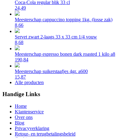
Coca-Cola regular blik 33 cl
24,49
Meesterschap cappuccino topping 1kg. (losse zak)
8,66
Servet zwart 2-laags 33 x 33 cm 1/4 vouw
8,68
Meesterschap espresso bonen dark roasted 1 kilo a8
190,84
Meesterschap suikerstaafjes 4gr. a600
15,87
Alle producten
Handige Links
Home
Klantenservice
Over ons
Blog
Privacyverklaring
Retour- en terugbetalingsbeleid