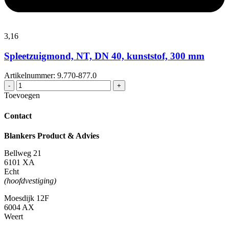
3,
16
Spleetzuigmond, NT, DN 40, kunststof, 300 mm
Artikelnummer: 9.770-877.0
Spleetzuigmond,
-
+
NT,
Toevoegen
DN
40,
Contact
kunststof,
300
Blankers Product & Advies
mm
aantal
Bellweg 21
6101 XA
Echt
(hoofdvestiging)
Moesdijk 12F
6004 AX
Weert