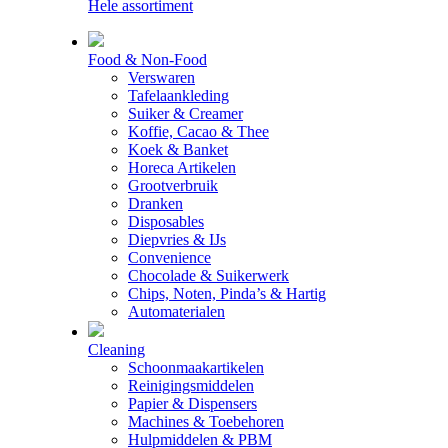
Hele assortiment
Food & Non-Food
Verswaren
Tafelaankleding
Suiker & Creamer
Koffie, Cacao & Thee
Koek & Banket
Horeca Artikelen
Grootverbruik
Dranken
Disposables
Diepvries & IJs
Convenience
Chocolade & Suikerwerk
Chips, Noten, Pinda’s & Hartig
Automaterialen
Cleaning
Schoonmaakartikelen
Reinigingsmiddelen
Papier & Dispensers
Machines & Toebehoren
Hulpmiddelen & PBM