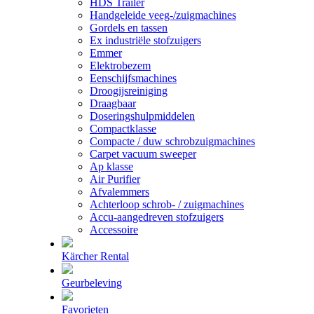
HDS Trailer
Handgeleide veeg-/zuigmachines
Gordels en tassen
Ex industriële stofzuigers
Emmer
Elektrobezem
Eenschijfsmachines
Droogijsreiniging
Draagbaar
Doseringshulpmiddelen
Compactklasse
Compacte / duw schrobzuigmachines
Carpet vacuum sweeper
Ap klasse
Air Purifier
Afvalemmers
Achterloop schrob- / zuigmachines
Accu-aangedreven stofzuigers
Accessoire
Kärcher Rental
Geurbeleving
Favorieten