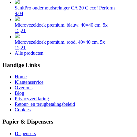
SanitPro onderhoudsreiniger CA 20 C eco! Perform
9,04
Microvezeldoek premium, blauw, 40×40 cm, 5x
15,21
Microvezeldoek premium, rood, 40×40 cm, 5x
15,21
Alle producten
Handige Links
Home
Klantenservice
Over ons
Blog
Privacyverklaring
Retour- en terugbetalingsbeleid
Cookies
Papier & Dispensers
Dispensers