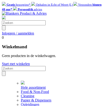
Gratis
bezorging*
Ophalen in Echt of Weert (L)
Verzonden
binnen
48 uur*
Persoonlijk
advies
Inloggen / aanmelden
0
Winkelmand
Geen producten in de winkelwagen.
Start met winkelen
Hele assortiment
Food & Non-Food
Cleaning
Papier & Dispensers
Opleidingen