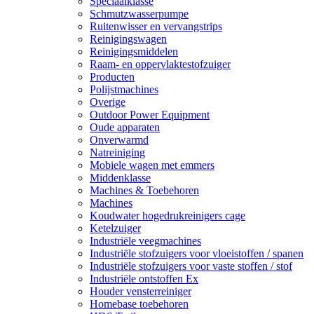
Speciaalklasse
Schmutzwasserpumpe
Ruitenwisser en vervangstrips
Reinigingswagen
Reinigingsmiddelen
Raam- en oppervlaktestofzuiger
Producten
Polijstmachines
Overige
Outdoor Power Equipment
Oude apparaten
Onverwarmd
Natreiniging
Mobiele wagen met emmers
Middenklasse
Machines & Toebehoren
Machines
Koudwater hogedrukreinigers cage
Ketelzuiger
Industriële veegmachines
Industriële stofzuigers voor vloeistoffen / spanen
Industriële stofzuigers voor vaste stoffen / stof
Industriële ontstoffen Ex
Houder vensterreiniger
Homebase toebehoren