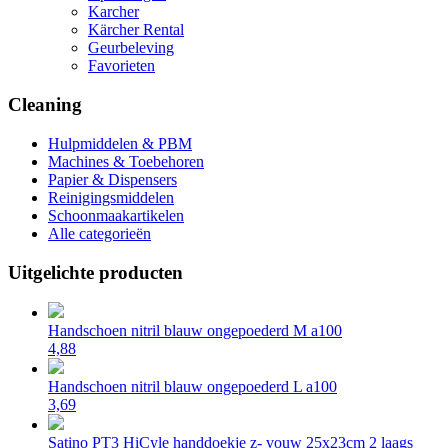
Karcher
Kärcher Rental
Geurbeleving
Favorieten
Cleaning
Hulpmiddelen & PBM
Machines & Toebehoren
Papier & Dispensers
Reinigingsmiddelen
Schoonmaakartikelen
Alle categorieën
Uitgelichte producten
Handschoen nitril blauw ongepoederd M a100
4,88
Handschoen nitril blauw ongepoederd L a100
3,69
Satino PT3 HiCyle handdoekje z- vouw 25x23cm 2 laags