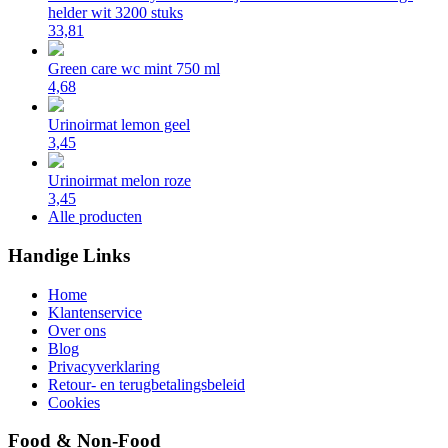
helder wit 3200 stuks
33,81
Green care wc mint 750 ml
4,68
Urinoirmat lemon geel
3,45
Urinoirmat melon roze
3,45
Alle producten
Handige Links
Home
Klantenservice
Over ons
Blog
Privacyverklaring
Retour- en terugbetalingsbeleid
Cookies
Food & Non-Food