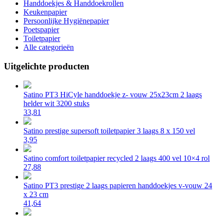
Handdoekjes & Handdoekrollen
Keukenpapier
Persoonlijke Hygiënepapier
Poetspapier
Toiletpapier
Alle categorieën
Uitgelichte producten
Satino PT3 HiCyle handdoekje z- vouw 25x23cm 2 laags
helder wit 3200 stuks
33,81
Satino prestige supersoft toiletpapier 3 laags 8 x 150 vel
3,95
Satino comfort toiletpapier recycled 2 laags 400 vel 10×4 rol
27,88
Satino PT3 prestige 2 laags papieren handdoekjes v-vouw 24
x 23 cm
41,64