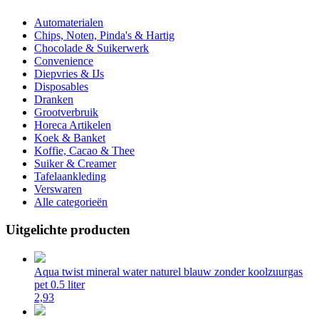
Automaterialen
Chips, Noten, Pinda's & Hartig
Chocolade & Suikerwerk
Convenience
Diepvries & IJs
Disposables
Dranken
Grootverbruik
Horeca Artikelen
Koek & Banket
Koffie, Cacao & Thee
Suiker & Creamer
Tafelaankleding
Verswaren
Alle categorieën
Uitgelichte producten
Aqua twist mineral water naturel blauw zonder koolzuurgas
pet 0.5 liter
2,93