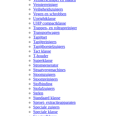
Vensterreiniger
Veiligheidszuigers
Vegen en schrobben
Uprightklasse
UHP compactklasse
Trappen- en roltrapreiniger
Transportwagen
Tapijtset
Tapijtreinigers
Tapijtborstelzuigers
Tact klasse
T-houder
Superklasse
Stromgenerator
Straatveegmachines
Stoomzuigers
Stoomreinigers
Stofbinding
Stofafzuigers
Stelen
Standaard klasse
Sproei- extractieapparaten
Speciale zuigers
Speciale klasse