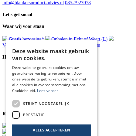
info@blankersproduct-advies.nl
085-7923978
Let's get social
Waar wij voor staan
Gratis
bezorging*
Ophalen in Echt of Weert (L)
Verzonden
binnen 48 uur*
Persoonlijk
advies
Deze website maakt gebruik
van cookies.
Handige Links
Deze website gebruikt cookies om uw
Home
gebruikerservaring te verbeteren. Door
Klantenservice
onze website te gebruiken, stemt u in met
Over ons
alle cookies in overeenstemming met ons
Blog
Cookiebeleid.
Lees verder
Privacyverklaring
Retour- en terugbetalingsbeleid
Cookies
STRIKT NOODZAKELIJK
Reviewmerk
PRESTATIE
ALLES ACCEPTEREN