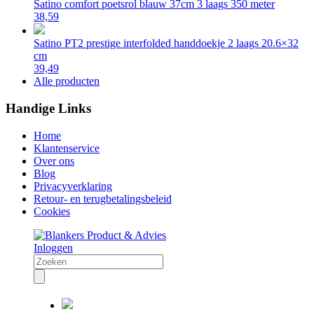
Satino comfort poetsrol blauw 37cm 3 laags 350 meter
38,59
Satino PT2 prestige interfolded handdoekje 2 laags 20.6×32
cm
39,49
Alle producten
Handige Links
Home
Klantenservice
Over ons
Blog
Privacyverklaring
Retour- en terugbetalingsbeleid
Cookies
Inloggen