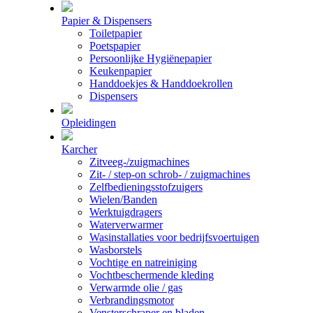
Papier & Dispensers
Toiletpapier
Poetspapier
Persoonlijke Hygiënepapier
Keukenpapier
Handdoekjes & Handdoekrollen
Dispensers
Opleidingen
Karcher
Zitveeg-/zuigmachines
Zit- / step-on schrob- / zuigmachines
Zelfbedieningsstofzuigers
Wielen/Banden
Werktuigdragers
Waterverwarmer
Wasinstallaties voor bedrijfsvoertuigen
Wasborstels
Vochtige en natreiniging
Vochtbeschermende kleding
Verwarmde olie / gas
Verbrandingsmotor
Vensterschraper en bladen