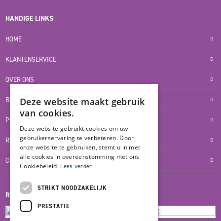
HANDIGE LINKS
HOME
KLANTENSERVICE
OVER ONS
BLOG
Deze website maakt gebruik
van cookies.
PRIVACYVERKLARING
Deze website gebruikt cookies om uw
gebruikerservaring te verbeteren. Door
RETOUR- EN TERUGBETALINGSBELEID
onze website te gebruiken, stemt u in met
alle cookies in overeenstemming met ons
COOKIES
Cookiebeleid.
Lees verder
STRIKT NOODZAKELIJK
REVIEWMERK
PRESTATIE