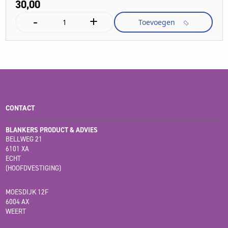
30,
00
-
+
fleece
Toevoegen
filterzakken,
5
x
,
NT
40/1,
NT
45/1,
CONTACT
NT
55/1
aantal
BLANKERS PRODUCT & ADVIES
BELLWEG 21
6101 XA
ECHT
(HOOFDVESTIGING)
MOESDIJK 12F
6004 AX
WEERT